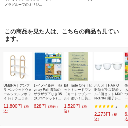
メラグループのオリジナ
ルブランド
この商品を見た人は、こちらの商品も見てい
ます。
UMBRA｜アンブ
レイメイ藤井｜Ra
Bit Trade One｜ビ
ハリオ｜HARIO
任
ラ ベルウッドウォ
ymay Fujii 魔法の
ットトレードワン
耐熱ガラス製ボウ
あ
ールシェルフホワ
ザラザラ下じきB5
〔キートップシー
ル 3個セット MXP
つ
イト/ナチュラル U
(0.3mmドット) ブ
ル〕強い！日英対
N-3704 [電子レン
ー
MBRA
ルー U783A
応転写式キートッ
ジ・食洗機対応]
ト
11,800円
628円
1,520円
（税
（税込）
（税
プシールセット ブ
1
込）
ルー DYKTSBL
込）
2,273円
6
（税
込）
込