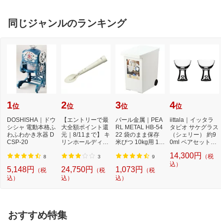
同じジャンルのランキング
1
2
3
4
位
位
位
位
DOSHISHA｜ドウ
【エントリーで最
パール金属｜PEA
iittala｜イッタラ
シシャ 電動本格ふ
大全額ポイント還
RL METAL HB-54
タピオ サケグラス
わふわかき氷器 D
元｜8/11まで】 キ
22 袋のまま保存
（シェリー） 約9
CSP-20
リンホールディン
米びつ 10kg用 1合
0ml ペアセット
グス｜Kirin Hol...
カップ付
（2個入り） [...
14,300円
（税
8
3
9
込）
5,148円
24,750円
1,073円
（税
（税
（税
込）
込）
込）
おすすめ特集