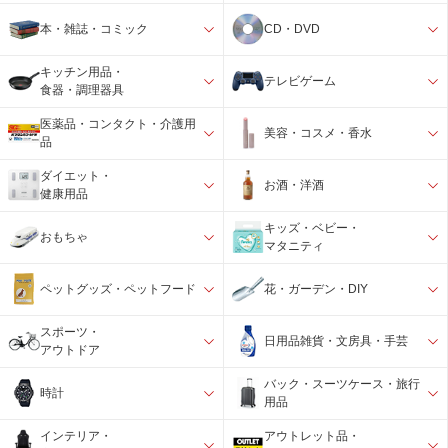
本・雑誌・コミック
CD・DVD
キッチン用品・
テレビゲーム
食器・調理器具
医薬品・コンタクト・介護用
美容・コスメ・香水
品
ダイエット・
お酒・洋酒
健康用品
キッズ・ベビー・
おもちゃ
マタニティ
ペットグッズ・ペットフード
花・ガーデン・DIY
スポーツ・
日用品雑貨・文房具・手芸
アウトドア
バック・スーツケース・旅行
時計
用品
インテリア・
アウトレット品・