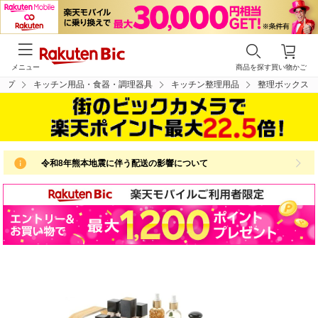
メニュー
商品を探す
買い物かご
ップ
キッチン用品・食器・調理器具
キッチン整理用品
整理ボックス
令和8年熊本地震に伴う配送の影響について