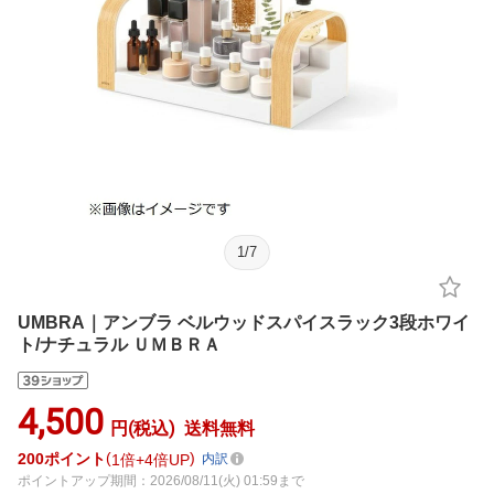
1
/
7
UMBRA｜アンブラ ベルウッドスパイスラック3段ホワイ
ト/ナチュラル ＵＭＢＲＡ
4,500
円(税込)
送料無料
200
ポイント
1倍
4倍UP
内訳
ポイントアップ期間：2026/08/11(火) 01:59まで