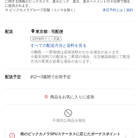
に関する情報がビックカメラ、楽天ビック、楽天、楽天ペイメントの４社間で相互
に提供されます。
※ ビックカメラグループ店舗（コジマを除く）
来店予約とは
｜
規約
配送
東京都 - 宅配便
送料無料ライン対象
すべての配送方法と送料を見る
※離島・一部地域は追加送料がかかる場合があります。
※最安送料での配送をご希望の場合、注文確認画面にて配送
方法の変更が必要な場合があります。
配送予定
約2〜3週間で出荷予定
商品をお気に入りに追加
不適切な商品を報告
街のビックカメラSPUステータスに応じたボーナスポイント