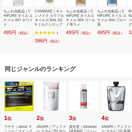
ちふれ化粧品｜C
CANMAKE｜キャ
ちふれ化粧品｜C
ちふれ化粧品｜C
K
HIFURE ネイル エ
ンメイク カラフル
HIFURE ネイルエ
HIFURE ネイル エ
N
ナメル 007 ホワイ
ネイルズ 8mL N2
ナメル 004 ゴール
ナメル 944 ブルー
イ
ト
9 ミルクシロップ
ド系ラメ
系
グ
2
495円
495円
495円
3
（税込）
（税込）
（税込）
1
396円
（税込）
同じジャンルのランキング
1
2
3
4
位
位
位
位
ウテナ｜utena マ
ANGFA｜アンファ
資生堂｜shiseido
ANGFA｜アンファ
ッシーニクイック
ー スカルプD ボー
GERAID（ジェレ
ー スカルプD 薬用