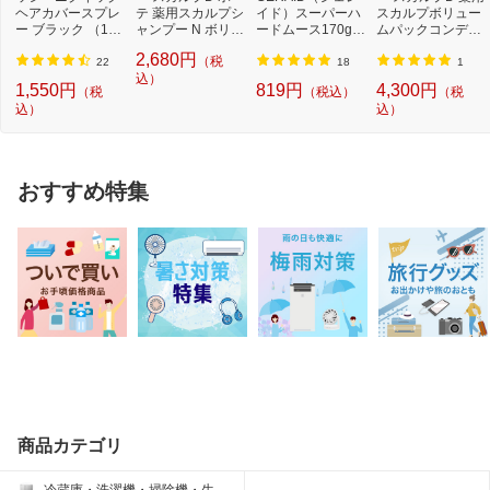
ヘアカバースプレ
テ 薬用スカルプシ
イド）スーパーハ
スカルプボリュー
ー ブラック （140
ャンプー N ボリュ
ードムース170g
ムパックコンディ
g）【rb_pcp】
ーム つめかえ...
スーパーハードム
ショナー つけか...
2,680円
（税
ー...
22
18
1
込）
1,550円
819円
4,300円
（税
（税込）
（税
込）
込）
おすすめ特集
商品カテゴリ
冷蔵庫・洗濯機・掃除機・生