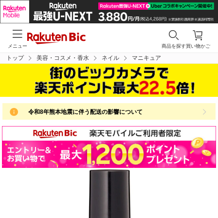
メニュー
商品を探す
買い物かご
トップ
美容・コスメ・香水
ネイル
マニキュア
令和8年熊本地震に伴う配送の影響について