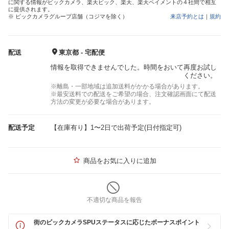
に関する情報がビックカメラ、楽天ビック、楽天、楽天ペイメントの４社間で相互
に提供されます。
※ ビックカメラグループ店舗（コジマを除く）
来店予約とは
｜
規約
配送
東京都 - 宅配便
情報を取得できませんでした。時間をおいて再度お試し
ください。
※離島・一部地域は追加送料がかかる場合があります。
※最安送料での配送をご希望の場合、注文確認画面にて配送
方法の変更が必要な場合があります。
配送予定
【在庫有り】1〜2日で出荷予定(日付指定可)
商品をお気に入りに追加
不適切な商品を報告
街のビックカメラSPUステータスに応じたボーナスポイント