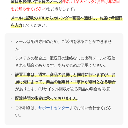
望日をお伺いする旨のメール
(
件名：【楽天ビック】お届け希望日
をお知らせください
)をお送りします。
・
メールに記載のURLからカレンダー画面へ遷移し、お届け希望日
を入力
してください。
・
メールは配信専用のため、ご返信を承ることができませ
ん。
・
システムの都合上、配送日の連絡なしに出荷メールが送信
される場合があります。あらかじめご了承ください。
・
設置工事は、通常、商品のお届けと同時に行いますが、お
届け先によって、商品の配送日・工事日が別日となる場合
があります。(リサイクル回収がある商品の場合も同様)
・
配達時間の指定は承っておりません
。
・
ご不明点は、
サポートセンター
までお問い合わせくださ
い。