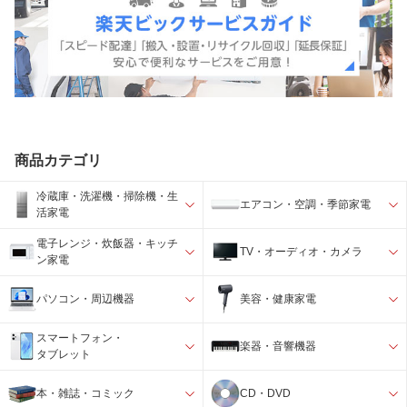
商品カテゴリ
冷蔵庫・洗濯機・掃除機・生
エアコン・空調・季節家電
活家電
電子レンジ・炊飯器・キッチ
TV・オーディオ・カメラ
ン家電
パソコン・周辺機器
美容・健康家電
スマートフォン・
楽器・音響機器
タブレット
本・雑誌・コミック
CD・DVD