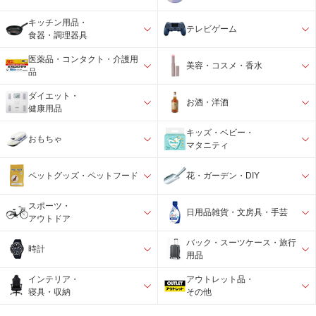
キッチン用品・
テレビゲーム
食器・調理器具
医薬品・コンタクト・介護用
美容・コスメ・香水
品
ダイエット・
お酒・洋酒
健康用品
キッズ・ベビー・
おもちゃ
マタニティ
ペットグッズ・ペットフード
花・ガーデン・DIY
スポーツ・
日用品雑貨・文房具・手芸
アウトドア
バック・スーツケース・旅行
時計
用品
インテリア・
アウトレット品・
寝具・収納
その他