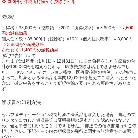
38,000円が課税所得額から控除される
減税額
所得税：38,000円（控除額）×20％（所得税率）＝7,600円 ⇒
7,600
円の減税効果
個人住民税：38,000円（控除額）×10％（個人住民税率）＝3,800円
⇒
3,800円の減税効果
あわせて11,400円の減税効果
確定申告について
これまでは1年間（1月1日～12月31日）に自己負担をした医療費の合
計が100,000円を超えなければ、医療費控除は活用できませんでし
た。 「セルフメディケーション税制（医療費控除の特例）」の施行に
よって、対象となる医薬品を年間12,000円を超えてご購入いただいた
方は、確定申告をすることで所得控除が受けられる可能性がありま
す。
領収書の印刷方法
セルフメディケーション税制対象の医薬品を購入した場合、自宅のプ
リンタで出力した領収書等は証明書類の原本として認められないた
め、確定申告に用いることはできません。 郵送での領収書発行をご依
頼ください。下記ページ内の領収書の発行に関する諸注意をご確認く
ださい。