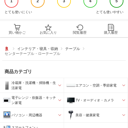
1
2
3
4
5
とても使いにくい
とても使いやすい
買い物かご
お気に入り
閲覧履歴
購入履歴
インテリア・寝具・収納
テーブル
センターテーブル・ローテーブル
商品カテゴリ
冷蔵庫・洗濯機・掃除機・生
エアコン・空調・季節家電
活家電
電子レンジ・炊飯器・キッチ
TV・オーディオ・カメラ
ン家電
パソコン・周辺機器
美容・健康家電
スマートフォン・