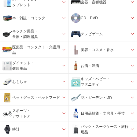
楽器・音響機器
タブレット
本・雑誌・コミック
CD・DVD
キッチン用品・
テレビゲーム
食器・調理器具
医薬品・コンタクト・介護用
美容・コスメ・香水
品
ダイエット・
お酒・洋酒
健康用品
キッズ・ベビー・
おもちゃ
マタニティ
ペットグッズ・ペットフード
花・ガーデン・DIY
スポーツ・
日用品雑貨・文房具・手芸
アウトドア
バック・スーツケース・旅行
時計
用品