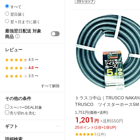
すべて
翌日届く
翌々日までに届く
最強翌日配送 対象
商品
レビュー
4.5 〜
4.0 〜
3.5 〜
すべて解除
トラスコ中山｜TRUSCO NAKAY
その他の条件
TRUSCO ツイスターホース5
スーパーDEAL対象
ロ THRG-5
1,751円(価格+送料)
売り切れを含む
1,201
円
+送料550円
ギフト
20
ポイント
(
1
倍+
1
倍UP)
5
(1件)
詳細検索