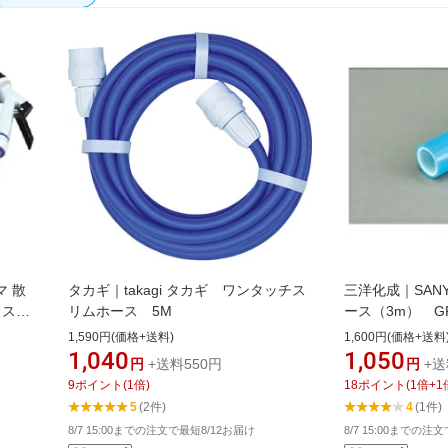
マ 散
タカギ｜takagi タカギ ワンタッチス
三洋化成｜SANY
ススリ
リムホース 5M
ース（3m） G
1520L3B[GR152
1,590円(価格+送料)
1,600円(価格+送料
1,040
1,050
円
+送料550円
円
+送
9
ポイント
(
1
倍)
18
ポイント
(
1
倍+
1
5
(2件)
4
(1件)
8/7 15:00までの注文で最短8/12お届け
8/7 15:00までの注