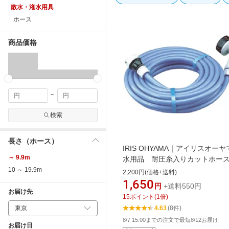
散水・潅水用具
ホース
商品価格
~
検索
長さ（ホース）
IRIS OHYAMA｜アイリスオーヤ
～ 9.9m
水用品 耐圧糸入りカットホー
ム10m ブルー 10MAJ12
10 ～ 19.9m
2,200円(価格+送料)
1,650
円
+送料550円
お届け先
15
ポイント
(
1
倍)
4.63
(8件)
8/7 15:00までの注文で最短8/12お届け
お届け日