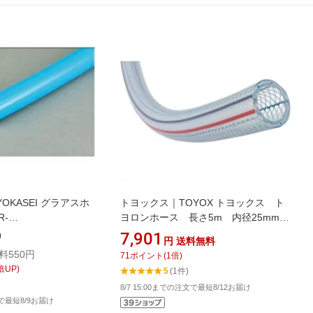
OKASEI グラアスホ
トヨックス｜TOYOX トヨックス ト
R-
ヨロンホース 長さ5m 内径25mm
0L3B]
TR-25-5
7,901
)
円
送料無料
料550円
71
ポイント
(
1
倍)
倍UP)
5
(1件)
8/7 15:00までの注文で最短8/12お届け
文で最短8/9お届け