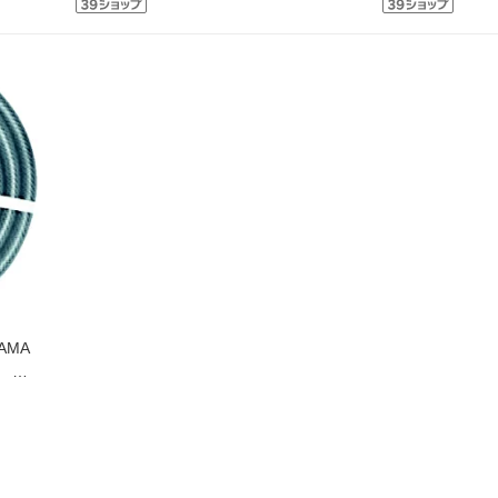
AMA
M ク