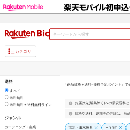
カテゴリ
送料
「商品価格＋送料−獲得予定ポイント」で
すべて
送料無料
お届け先(離島除く)への最安送料
送料無料 + 送料無料ライン
価格や送料、納期等の詳細は、商
ジャンル
ガーデニング・農業
散水・潅水用具
～ 9.9m