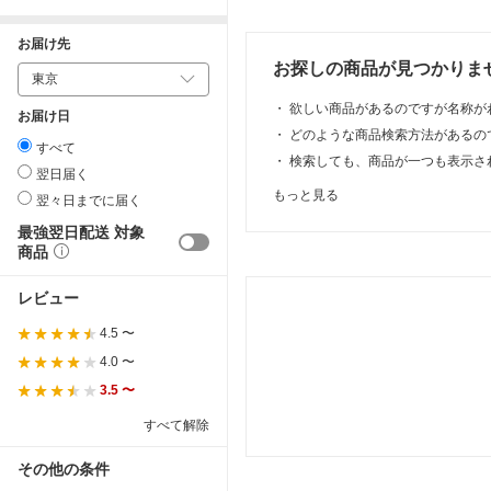
お届け先
お探しの商品が見つかりま
・
欲しい商品があるのですが名称が
お届け日
・
どのような商品検索方法があるの
すべて
・
検索しても、商品が一つも表示さ
翌日届く
もっと見る
翌々日までに届く
最強翌日配送 対象
商品
レビュー
4.5 〜
4.0 〜
3.5 〜
すべて解除
その他の条件