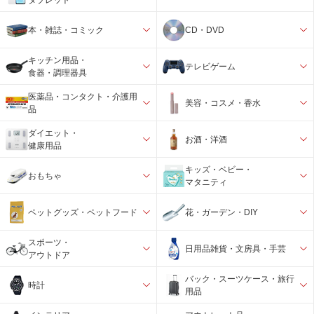
本・雑誌・コミック
CD・DVD
キッチン用品・
テレビゲーム
食器・調理器具
医薬品・コンタクト・介護用
美容・コスメ・香水
品
ダイエット・
お酒・洋酒
健康用品
キッズ・ベビー・
おもちゃ
マタニティ
ペットグッズ・ペットフード
花・ガーデン・DIY
スポーツ・
日用品雑貨・文房具・手芸
アウトドア
バック・スーツケース・旅行
時計
用品