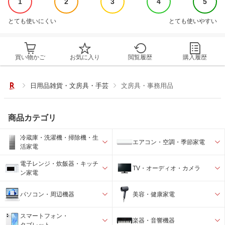
1
2
3
4
5
とても使いにくい
とても使いやすい
買い物かご
お気に入り
閲覧履歴
購入履歴
日用品雑貨・文房具・手芸
文房具・事務用品
商品カテゴリ
冷蔵庫・洗濯機・掃除機・生
エアコン・空調・季節家電
活家電
電子レンジ・炊飯器・キッチ
TV・オーディオ・カメラ
ン家電
パソコン・周辺機器
美容・健康家電
スマートフォン・
楽器・音響機器
タブレット