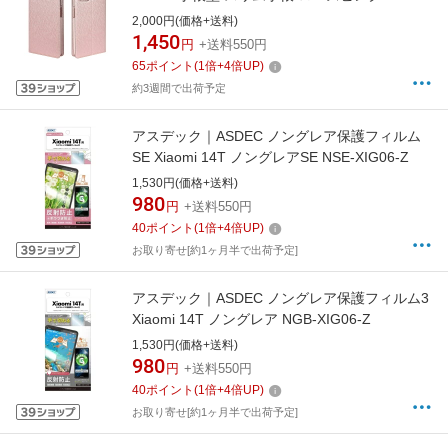
XIRN10PSLROPI
2,000円(価格+送料)
1,450
円
+送料550円
65
ポイント
(
1
倍+
4
倍UP)
約3週間で出荷予定
アスデック｜ASDEC ノングレア保護フィルム
SE Xiaomi 14T ノングレアSE NSE-XIG06-Z
1,530円(価格+送料)
980
円
+送料550円
40
ポイント
(
1
倍+
4
倍UP)
お取り寄せ[約1ヶ月半で出荷予定]
アスデック｜ASDEC ノングレア保護フィルム3
Xiaomi 14T ノングレア NGB-XIG06-Z
1,530円(価格+送料)
980
円
+送料550円
40
ポイント
(
1
倍+
4
倍UP)
お取り寄せ[約1ヶ月半で出荷予定]