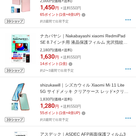
2,000円(価格+送料)
1,450
円
+送料550円
65
ポイント
(
1
倍+
4
倍UP)
約3週間で出荷予定
ナカバヤシ｜Nakabayashi xiaomi RedmiPad
SE 8.7インチ用 液晶保護フィルム 光沢指紋防
止 TBF-XIT01FLS
2,180円(価格+送料)
1,630
円
+送料550円
14
ポイント
(
1
倍)
約2〜3週間で出荷予定
shizukawill｜シズカウィル Xiaomi Mi 11 Lite
5G サイドメッキ クリアケース レッド×クリア
XIM11LCLRE
1,830円(価格+送料)
1,280
円
+送料550円
55
ポイント
(
1
倍+
4
倍UP)
約3週間で出荷予定
アスデック｜ASDEC AFP画面保護フィルム3