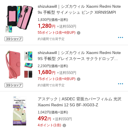
shizukawill｜シズカウィル Xiaomi Redmi Note
9s 手帳型 サイメッシュ ピンク XIRN9SMPI
1,830円(価格+送料)
1,280
円
+送料550円
55
ポイント
(
1
倍+
4
倍UP)
約3週間で出荷予定
shizukawill｜シズカウィル Xiaomi Redmi Note
9S 手帳型 グレイスケース サクラドロップ
XIRN9SSADR
2,230円(価格+送料)
1,680
円
+送料550円
75
ポイント
(
1
倍+
4
倍UP)
約3週間で出荷予定
アスデック｜ASDEC 背面カバーフィルム 光沢
Xiaomi Redmi 12 5G BF-XIG03-Z
1,042円(価格+送料)
492
円
+送料550円
4
ポイント
(
1
倍)