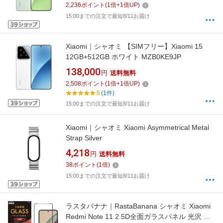
2,236
ポイント
(
1
倍+
1
倍UP)
15:00までの注文で最短8/11お届け
Xiaomi｜シャオミ 【SIMフリー】Xiaomi 15
12GB+512GB ホワイト MZB0KE9JP
138,000
円
送料無料
2,508
ポイント
(
1
倍+
1
倍UP)
5
(1件)
15:00までの注文で最短8/11お届け
Xiaomi｜シャオミ Xiaomi Asymmetrical Metal
Strap Silver
4,218
円
送料無料
38
ポイント
(
1
倍)
15:00までの注文で最短8/11お届け
ラスタバナナ｜RastaBanana シャオミ Xiaomi
Redmi Note 11 2.5D全面ガラスパネル 光沢 ブ