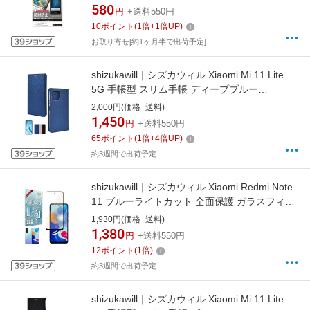
580
円
+送料550円
10
ポイント
(
1
倍+
1
倍UP)
お取り寄せ[約1ヶ月半で出荷予定]
shizukawill｜シズカウィル Xiaomi Mi 11 Lite
5G 手帳型 スリム手帳 ディープブルー
XIM11LSLDEBL
2,000円(価格+送料)
1,450
円
+送料550円
65
ポイント
(
1
倍+
4
倍UP)
約3週間で出荷予定
shizukawill｜シズカウィル Xiaomi Redmi Note
11 ブルーライトカット 全面保護 ガラスフィル
ム 黒縁 XIRN11GLBKBC
1,930円(価格+送料)
1,380
円
+送料550円
12
ポイント
(
1
倍)
約3週間で出荷予定
shizukawill｜シズカウィル Xiaomi Mi 11 Lite