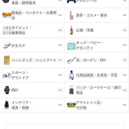
テレビゲーム
食器・調理器具
医薬品・コンタクト・介護用
美容・コスメ・香水
品
ダイエット・
お酒・洋酒
健康用品
キッズ・ベビー・
おもちゃ
マタニティ
ペットグッズ・ペットフード
花・ガーデン・DIY
スポーツ・
日用品雑貨・文房具・手芸
アウトドア
バック・スーツケース・旅行
時計
用品
インテリア・
アウトレット品・
寝具・収納
その他