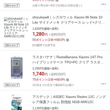
14
ポイント
(
1
倍)
お取り寄せ[5〜8日で出荷](土日祝を除く)
shizukawill｜シズカウィル Xiaomi Mi Note 10
Lite サイドメッキ クリアケース レッド×クリア
XIMN10LCLRE
1,830円(価格+送料)
1,280
円
+送料550円
55
ポイント
(
1
倍+
4
倍UP)
約3週間で出荷予定
ラスタバナナ｜RastaBanana Xiaomi 14T Pro
ハイブリッドケース TPU×PC クリア ラスタバ
ナナ クリア 8564XI14TPHPCL
2,290円(価格+送料)
1,740
円
+送料550円
75
ポイント
(
1
倍+
4
倍UP)
15:00までの注文で最短8/11お届け
アスデック｜ASDEC Xiaomi Redmi 12C ノング
レア保護フィルム 防指紋 NGB-MIR12C
1,130円(価格+送料)