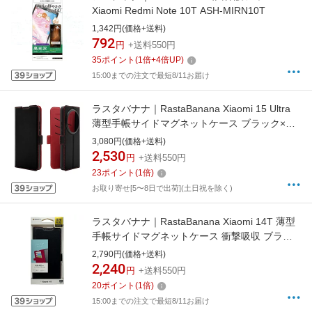
Xiaomi Redmi Note 10T ASH-MIRN10T
1,342円(価格+送料)
792
円
+送料550円
35
ポイント
(
1
倍+
4
倍UP)
15:00までの注文で最短8/11お届け
ラスタバナナ｜RastaBanana Xiaomi 15 Ultra
薄型手帳サイドマグネットケース ブラック×レ
ッド 8851XI15UBSMBKR
3,080円(価格+送料)
2,530
円
+送料550円
23
ポイント
(
1
倍)
お取り寄せ[5〜8日で出荷](土日祝を除く)
ラスタバナナ｜RastaBanana Xiaomi 14T 薄型
手帳サイドマグネットケース 衝撃吸収 ブラッ
ク×レッド ラスタバナナ ブラック
2,790円(価格+送料)
8565XI14TBSMBKR
2,240
円
+送料550円
20
ポイント
(
1
倍)
15:00までの注文で最短8/11お届け