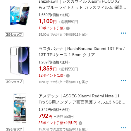
shizukawill｜シズカウィル Xiaomi POCO X7
Pro ブルーライトカット ガラスフィルム 保護フ
ィルム XIPCX7PGLBC
1,650円(価格+送料)
1,100
円
+送料550円
10
ポイント
(
1
倍)
15:00までの注文で最短8/11お届け
ラスタバナナ｜RastaBanana Xiaomi 13T Pro /
13T TPUケース 1.5mm クリア
7771XI13TTPCL
1,909円(価格+送料)
1,359
円
+送料550円
12
ポイント
(
1
倍)
15:00までの注文で最短8/11お届け
アスデック｜ASDEC Xiaomi Redmi Note 11
Pro 5G用ノングレア画面保護フィルム3 NGB-
MIRN11P
1,342円(価格+送料)
792
円
+送料550円
35
ポイント
(
1
倍+
4
倍UP)
15:00までの注文で最短8/11お届け