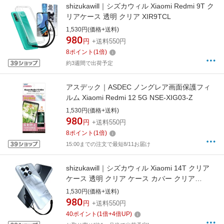
shizukawill｜シズカウィル Xiaomi Redmi 9T ク
リアケース 透明 クリア XIR9TCL
1,530円(価格+送料)
980
円
+送料550円
8
ポイント
(
1
倍)
約3週間で出荷予定
アスデック｜ASDEC ノングレア画面保護フィ
ルム Xiaomi Redmi 12 5G NSE-XIG03-Z
1,530円(価格+送料)
980
円
+送料550円
8
ポイント
(
1
倍)
15:00までの注文で最短8/11お届け
shizukawill｜シズカウィル Xiaomi 14T クリア
ケース 透明 クリア ケース カバー クリア
XI14TCL
1,530円(価格+送料)
980
円
+送料550円
40
ポイント
(
1
倍+
4
倍UP)