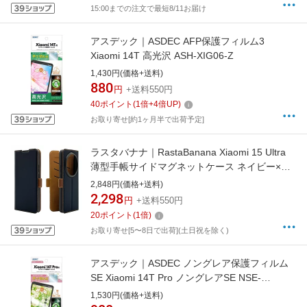
15:00までの注文で最短8/11お届け
アスデック｜ASDEC AFP保護フィルム3
Xiaomi 14T 高光沢 ASH-XIG06-Z
1,430円(価格+送料)
880
円
+送料550円
40
ポイント
(
1
倍+
4
倍UP)
お取り寄せ[約1ヶ月半で出荷予定]
ラスタバナナ｜RastaBanana Xiaomi 15 Ultra
薄型手帳サイドマグネットケース ネイビー×ブ
ラウン 8852XI15UBSMNVB
2,848円(価格+送料)
2,298
円
+送料550円
20
ポイント
(
1
倍)
お取り寄せ[5〜8日で出荷](土日祝を除く)
アスデック｜ASDEC ノングレア保護フィルム
SE Xiaomi 14T Pro ノングレアSE NSE-
A402XM-Z
1,530円(価格+送料)