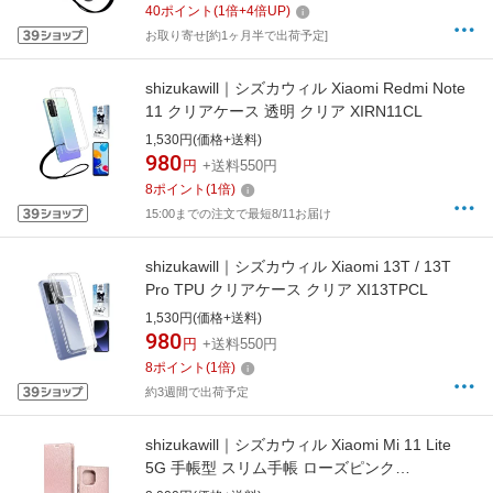
40
ポイント
(
1
倍+
4
倍UP)
お取り寄せ[約1ヶ月半で出荷予定]
shizukawill｜シズカウィル Xiaomi Redmi Note
11 クリアケース 透明 クリア XIRN11CL
1,530円(価格+送料)
980
円
+送料550円
8
ポイント
(
1
倍)
15:00までの注文で最短8/11お届け
shizukawill｜シズカウィル Xiaomi 13T / 13T
Pro TPU クリアケース クリア XI13TPCL
1,530円(価格+送料)
980
円
+送料550円
8
ポイント
(
1
倍)
約3週間で出荷予定
shizukawill｜シズカウィル Xiaomi Mi 11 Lite
5G 手帳型 スリム手帳 ローズピンク
XIM11LSLROPI