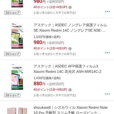
980
円
+送料550円
40
ポイント
(
1
倍+
4
倍UP)
お取り寄せ[約1ヶ月半で出荷予定]
アスデック｜ASDEC ノングレア保護フィルム
SE Xiaomi Redmi 14C ノングレアSE NSE-
MIR14C-Z
1,530円(価格+送料)
980
円
+送料550円
40
ポイント
(
1
倍+
4
倍UP)
お取り寄せ[約1ヶ月半で出荷予定]
アスデック｜ASDEC AFP保護フィルム3
Xiaomi Redmi 14C 高光沢 ASH-MIR14C-Z
1,430円(価格+送料)
880
円
+送料550円
40
ポイント
(
1
倍+
4
倍UP)
お取り寄せ[約1ヶ月半で出荷予定]
shizukawill｜シズカウィル Xiaomi Redmi Note
10 Pro 手帳型 スリム手帳 ローズピンク