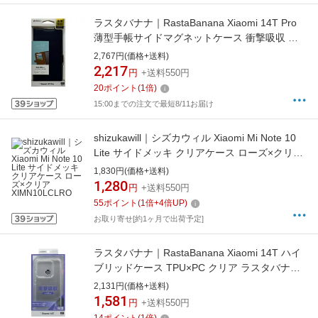
ラスタバナナ｜RastaBanana Xiaomi 14T Pro
薄型手帳サイドマグネットケース 衝撃吸収 ネ
イビー×ブラウン 8563XI14TPBSMNVB
2,767円(価格+送料)
2,217
円
+送料550円
20
ポイント
(
1
倍)
15:00までの注文で最短8/11お届け
shizukawill｜シズカウィル Xiaomi Mi Note 10
Lite サイドメッキ クリアケース ローズ×クリア
XIMN10LCLRO
1,830円(価格+送料)
1,280
円
+送料550円
55
ポイント
(
1
倍+
4
倍UP)
お取り寄せ[約1ヶ月で出荷予定]
ラスタバナナ｜RastaBanana Xiaomi 14T ハイ
ブリッドケース TPU×PC クリア ラスタバナナ
クリア 8567XI14THPCL
2,131円(価格+送料)
1,581
円
+送料550円