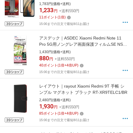
ラック FG3341RN11
1,783円(価格+送料)
1,233
円
+送料550円
11
ポイント
(
1
倍)
15:00までの注文で最短8/11お届け
アスデック｜ASDEC Xiaomi Redmi Note 11
Pro 5G用ノングレア画面保護フィルムSE NSE-
MIRN11P
1,430円(価格+送料)
880
円
+送料550円
40
ポイント
(
1
倍+
4
倍UP)
15:00までの注文で最短8/11お届け
レイアウト｜rayout Xiaomi Redmi 9T 手帳 シ
ンプル マグネット ブラック RT-XR9TELC1/BR
2,480円(価格+送料)
1,930
円
+送料550円
85
ポイント
(
1
倍+
4
倍UP)
15:00までの注文で最短8/11お届け