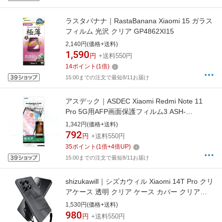
ラスタバナナ｜RastaBanana Xiaomi 15 ガラス
フィルム 光沢 クリア GP4862XI15
2,140円(価格+送料)
1,590
円
+送料550円
14
ポイント
(
1
倍)
15:00までの注文で最短8/11お届け
アスデック｜ASDEC Xiaomi Redmi Note 11
Pro 5G用AFP画面保護フィルム3 ASH-
MIRN11P
1,342円(価格+送料)
792
円
+送料550円
35
ポイント
(
1
倍+
4
倍UP)
15:00までの注文で最短8/11お届け
shizukawill｜シズカウィル Xiaomi 14T Pro クリ
アケース 透明 クリア ケース カバー クリア
XI14TPCL
1,530円(価格+送料)
980
円
+送料550円