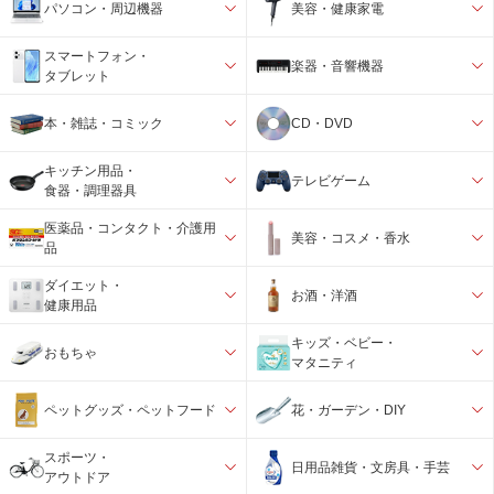
パソコン・周辺機器
美容・健康家電
スマートフォン・
楽器・音響機器
タブレット
本・雑誌・コミック
CD・DVD
キッチン用品・
テレビゲーム
食器・調理器具
医薬品・コンタクト・介護用
美容・コスメ・香水
品
ダイエット・
お酒・洋酒
健康用品
キッズ・ベビー・
おもちゃ
マタニティ
ペットグッズ・ペットフード
花・ガーデン・DIY
スポーツ・
日用品雑貨・文房具・手芸
アウトドア