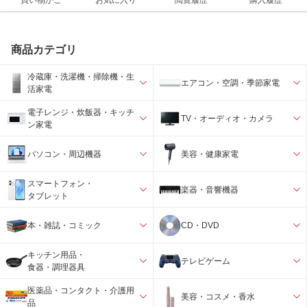
買い物かご
お気に入り
閲覧履歴
購入履歴
商品カテゴリ
冷蔵庫・洗濯機・掃除機・生
エアコン・空調・季節家電
活家電
電子レンジ・炊飯器・キッチ
TV・オーディオ・カメラ
ン家電
パソコン・周辺機器
美容・健康家電
スマートフォン・
楽器・音響機器
タブレット
本・雑誌・コミック
CD・DVD
キッチン用品・
テレビゲーム
食器・調理器具
医薬品・コンタクト・介護用
美容・コスメ・香水
品