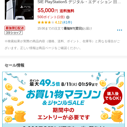
SIE PlayStation5 デジタル・エディション 日本
語専用 Console Language: Japanese only CFI-
55,000
円
送料無料
2200B01
500
ポイント
(
1
倍)
4.12
(41件)
15:00までの注文で
最短8/7(翌日)
お届け
※検索結果が実際の商品内容（価格、送料、ポイント、在庫等）と異なる場合がご
ざいます。正しい情報は商品ページをご確認ください。
セール情報