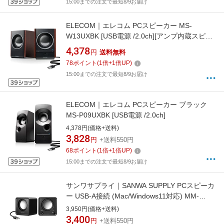
15:00までの注文で最短8/9お届け
ELECOM｜エレコム PCスピーカー MS-
W13UXBK [USB電源 /2.0ch][アンプ内蔵スピー
カー]
4,378
円
送料無料
78
ポイント
(
1
倍+
1
倍UP)
15:00までの注文で最短8/9お届け
ELECOM｜エレコム PCスピーカー ブラック
MS-P09UXBK [USB電源 /2.0ch]
4,378円(価格+送料)
3,828
円
+送料550円
68
ポイント
(
1
倍+
1
倍UP)
15:00までの注文で最短8/9お届け
サンワサプライ｜SANWA SUPPLY PCスピーカ
ー USB-A接続 (Mac/Windows11対応) MM-
SPU21BK [USB電源]
3,950円(価格+送料)
3,400
円
+送料550円