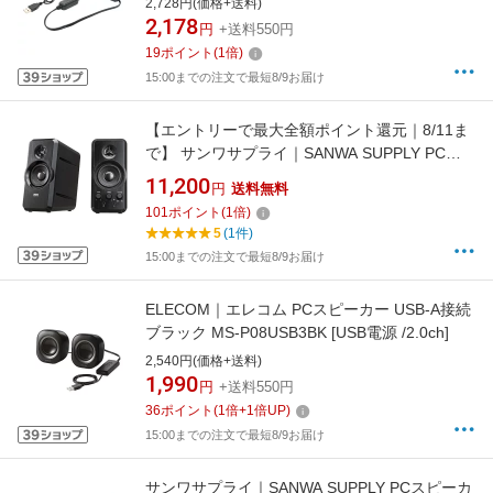
2,728円(価格+送料)
2,178
円
+送料550円
19
ポイント
(
1
倍)
15:00までの注文で最短8/9お届け
【エントリーで最大全額ポイント還元｜8/11ま
で】 サンワサプライ｜SANWA SUPPLY PCス
ピーカー 3.5mm接続 ブラック MM-SPL6BKN
11,200
円
送料無料
[AC電源 /2.0ch]
101
ポイント
(
1
倍)
5
(1件)
15:00までの注文で最短8/9お届け
ELECOM｜エレコム PCスピーカー USB-A接続
ブラック MS-P08USB3BK [USB電源 /2.0ch]
2,540円(価格+送料)
1,990
円
+送料550円
36
ポイント
(
1
倍+
1
倍UP)
15:00までの注文で最短8/9お届け
サンワサプライ｜SANWA SUPPLY PCスピーカ