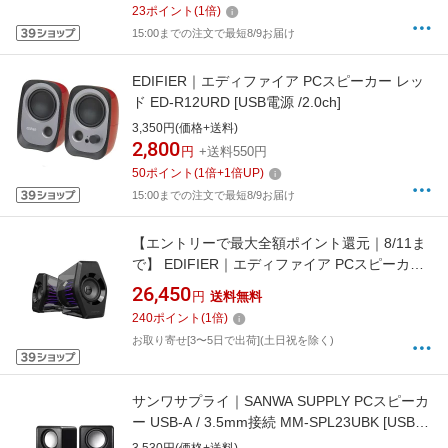
23
ポイント
(
1
倍)
15:00までの注文で最短8/9お届け
EDIFIER｜エディファイア PCスピーカー レッ
ド ED-R12URD [USB電源 /2.0ch]
3,350円(価格+送料)
2,800
円
+送料550円
50
ポイント
(
1
倍+
1
倍UP)
15:00までの注文で最短8/9お届け
【エントリーで最大全額ポイント還元｜8/11ま
で】 EDIFIER｜エディファイア PCスピーカー
Bluetooth / USB-C / USB-A / 3.5mm接続 G2000
26,450
円
送料無料
PRO ブラック ED-G2000PRO-BK [AC電源
240
ポイント
(
1
倍)
/7.1ch]
お取り寄せ[3〜5日で出荷](土日祝を除く)
サンワサプライ｜SANWA SUPPLY PCスピーカ
ー USB-A / 3.5mm接続 MM-SPL23UBK [USB電
源]