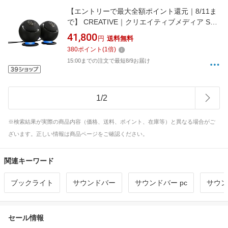
【エントリーで最大全額ポイント還元｜8/11ま
で】 CREATIVE｜クリエイティブメディア SP-
PBLNV-BKA PCスピーカー USB-C/3.5mm接続
41,800
円
送料無料
Pebble Nova ブラック [USB電源 /2.0ch]
380
ポイント
(
1
倍)
15:00までの注文で最短8/9お届け
1
/
2
※検索結果が実際の商品内容（価格、送料、ポイント、在庫等）と異なる場合がご
ざいます。正しい情報は商品ページをご確認ください。
関連キーワード
ブックライト
サウンドバー
サウンドバー pc
サウン
セール情報