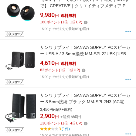
で】 CREATIVE｜クリエイティブメディア PC
スピーカー Bluetooth / USB-C / USB-A / 3.5mm
9,980
円
送料無料
接続 Pebble Pro SP-PBLPRO-BKA [USB電源
180
ポイント
(
1
倍+
1
倍UP)
/2.0ch]
15:00までの注文で最短8/9お届け
サンワサプライ｜SANWA SUPPLY PCスピーカ
ー USB-A / 3.5mm接続 MM-SPL22UBK [USB電
源]
4,610
円
送料無料
82
ポイント
(
1
倍+
1
倍UP)
15:00までの注文で最短8/9お届け
サンワサプライ｜SANWA SUPPLY PCスピーカ
ー 3.5mm接続 ブラック MM-SPL2N3 [AC電源
/2.0ch]
3,450円(価格+送料)
2,900
円
+送料550円
130
ポイント
(
1
倍+
4
倍UP)
3
(1件)
15:00までの注文で最短8/9お届け