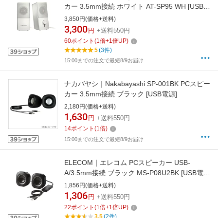
カー 3.5mm接続 ホワイト AT-SP95 WH [USB電
源]
3,850円(価格+送料)
3,300
円
+送料550円
60
ポイント
(
1
倍+
1
倍UP)
5
(3件)
15:00までの注文で最短8/9お届け
ナカバヤシ｜Nakabayashi SP-001BK PCスピー
カー 3.5mm接続 ブラック [USB電源]
2,180円(価格+送料)
1,630
円
+送料550円
14
ポイント
(
1
倍)
15:00までの注文で最短8/9お届け
ELECOM｜エレコム PCスピーカー USB-
A/3.5mm接続 ブラック MS-P08U2BK [USB電源
/2.0ch]
1,856円(価格+送料)
1,306
円
+送料550円
22
ポイント
(
1
倍+
1
倍UP)
3.5
(2件)