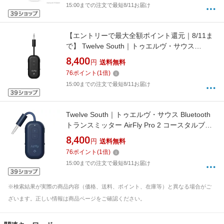
15:00までの注文で最短8/11お届け
【エントリーで最大全額ポイント還元｜8/11ま
で】 Twelve South｜トゥエルヴ・サウス
Bluetoothトランスミッター AirFly Pro 2 TWS-
8,400
円
送料無料
OT-000041
76
ポイント
(
1
倍)
15:00までの注文で最短8/11お届け
Twelve South｜トゥエルヴ・サウス Bluetooth
トランスミッター AirFly Pro 2 コースタルブル
ー TWS-OT-000042
8,400
円
送料無料
76
ポイント
(
1
倍)
15:00までの注文で最短8/11お届け
※検索結果が実際の商品内容（価格、送料、ポイント、在庫等）と異なる場合がご
ざいます。正しい情報は商品ページをご確認ください。