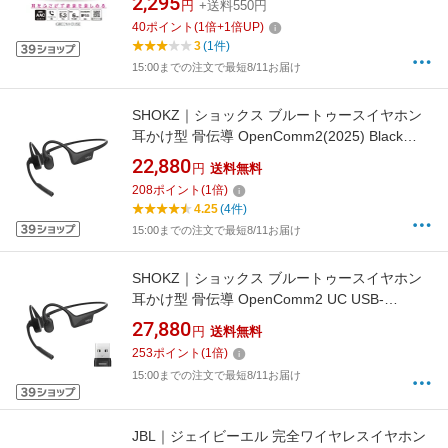
2,295
円
+送料550円
40
ポイント
(
1
倍+
1
倍UP)
3
(1件)
15:00までの注文で最短8/11お届け
SHOKZ｜ショックス ブルートゥースイヤホン
耳かけ型 骨伝導 OpenComm2(2025) Black
SKZ-EP-000039 [骨伝導型 /Bluetooth対応]
22,880
円
送料無料
208
ポイント
(
1
倍)
4.25
(4件)
15:00までの注文で最短8/11お届け
SHOKZ｜ショックス ブルートゥースイヤホン
耳かけ型 骨伝導 OpenComm2 UC USB-
A(2025) SKZ-EP-000040 [骨伝導型 /Bluetooth
27,880
円
送料無料
対応]
253
ポイント
(
1
倍)
15:00までの注文で最短8/11お届け
JBL｜ジェイビーエル 完全ワイヤレスイヤホン