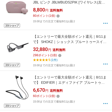
JBL ピンク JBLWBUDS2PIK [ワイヤレス(左右
分離) /カナル型 /ノイズキャンセリング対応
8,800
円
送料無料
/Bluetooth対応]【rb_makerA】
80
ポイント
(
1
倍)
15:00までの注文で最短8/11お届け
【エントリーで最大全額ポイント還元｜8/11ま
で】 SHOKZ｜ショックス ブルートゥースイヤ
ホン 耳かけ型 骨伝導 OpenSwim Pro グレー
32,880
円
送料無料
SKZ-EP-000028 [ワイヤレス(ネックバンド) /骨
298
ポイント
(
1
倍)
伝導型 /ノイズキャンセリング対応 /Bluetooth対
5
(1件)
応]
15:00までの注文で最短8/11お届け
【エントリーで最大全額ポイント還元｜8/11ま
で】 EDIFIER｜エディファイア ブルートゥー
スイヤホン カナル型 ブラック ED-
6,670
円
送料無料
W280NBPRO-BK [ワイヤレス(ネックバンド) /
60
ポイント
(
1
倍)
カナル型 /ノイズキャンセリング対応 /Bluetooth
15:00までの注文で最短8/11お届け
対応]