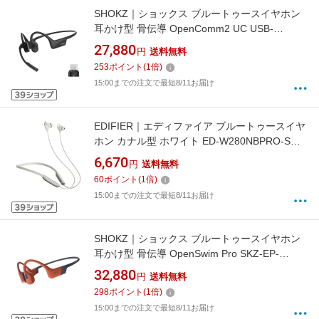
SHOKZ｜ショックス ブルートゥースイヤホン
耳かけ型 骨伝導 OpenComm2 UC USB-
C(2025) SKZ-EP-000041 [骨伝導型 /Bluetooth
27,880
円
送料無料
対応]
253
ポイント
(
1
倍)
15:00までの注文で最短8/11お届け
EDIFIER｜エディファイア ブルートゥースイヤ
ホン カナル型 ホワイト ED-W280NBPRO-SW
[ワイヤレス(ネックバンド) /カナル型 /ノイズキ
6,670
円
送料無料
ャンセリング対応 /Bluetooth対応]
60
ポイント
(
1
倍)
15:00までの注文で最短8/11お届け
SHOKZ｜ショックス ブルートゥースイヤホン
耳かけ型 骨伝導 OpenSwim Pro SKZ-EP-
000029 [ワイヤレス(ネックバンド) /骨伝導型 /
32,880
円
送料無料
ノイズキャンセリング対応 /Bluetooth対応]
298
ポイント
(
1
倍)
15:00までの注文で最短8/11お届け