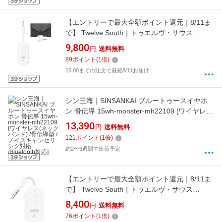
【エントリーで最大全額ポイント還元｜8/11ま
で】 Twelve South｜トゥエルヴ・サウス
Bluetoothトランスミッター AirFly Pro 2 Deluxe
9,800
円
送料無料
ホワイト TWS-OT-000043
89
ポイント
(
1
倍)
15:00までの注文で最短8/11お届け
シン三海｜SINSANKAI ブルートゥースイヤホ
ン 骨伝導 15wh-monster-mh22109 [ワイヤレス
(ネックバンド) /骨伝導型 /ノイズキャンセリン
13,390
円
送料無料
グ対応 /Bluetooth対応]
121
ポイント
(
1
倍)
約2〜3週間で出荷予定
【エントリーで最大全額ポイント還元｜8/11ま
で】 Twelve South｜トゥエルヴ・サウス
Bluetoothトランスミッター AirFly Pro 2 TWS-
8,400
円
送料無料
OT-000040
76
ポイント
(
1
倍)