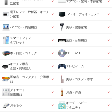
エアコン・空調・季節家電
活家電
電子レンジ・炊飯器・キッチ
TV・オーディオ・カメラ
ン家電
パソコン・周辺機器
美容・健康家電
スマートフォン・
楽器・音響機器
タブレット
本・雑誌・コミック
CD・DVD
キッチン用品・
テレビゲーム
食器・調理器具
医薬品・コンタクト・介護用
美容・コスメ・香水
品
ダイエット・
お酒・洋酒
健康用品
キッズ・ベビー・
おもちゃ
マタニティ