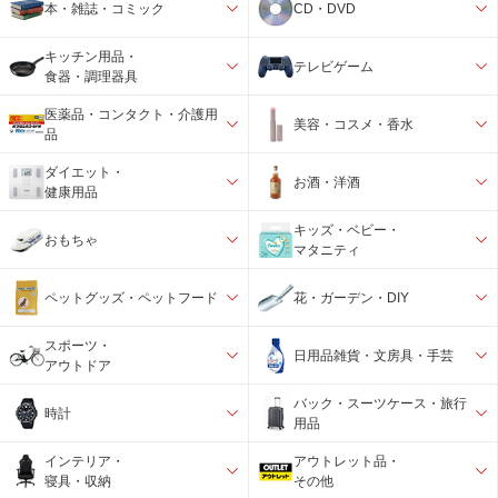
本・雑誌・コミック
CD・DVD
キッチン用品・
テレビゲーム
食器・調理器具
医薬品・コンタクト・介護用
美容・コスメ・香水
品
ダイエット・
お酒・洋酒
健康用品
キッズ・ベビー・
おもちゃ
マタニティ
ペットグッズ・ペットフード
花・ガーデン・DIY
スポーツ・
日用品雑貨・文房具・手芸
アウトドア
バック・スーツケース・旅行
時計
用品
インテリア・
アウトレット品・
寝具・収納
その他