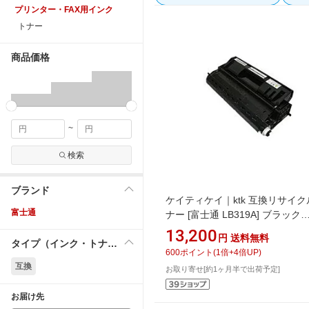
プリンター・FAX用インク
トナー
商品価格
~
検索
ブランド
ケイティケイ｜ktk 互換リサイク
富士通
ナー [富士通 LB319A] ブラック
DVIA884
13,200
円
送料無料
タイプ（インク・トナー）
600
ポイント
(
1
倍+
4
倍UP)
互換
お取り寄せ[約1ヶ月半で出荷予定]
お届け先