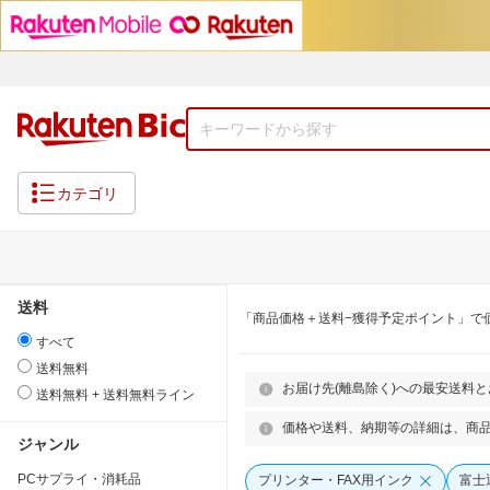
カテゴリ
送料
「商品価格＋送料−獲得予定ポイント」で
すべて
送料無料
お届け先(離島除く)への最安送料
送料無料 + 送料無料ライン
価格や送料、納期等の詳細は、商
ジャンル
PCサプライ・消耗品
プリンター・FAX用インク
富士