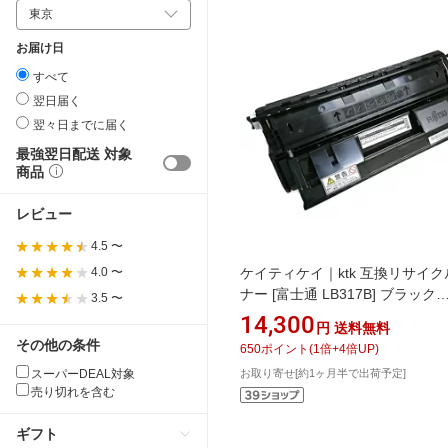
お届け日
すべて
翌日届く
翌々日までに届く
最強翌日配送 対象
商品
レビュー
4.5 〜
ケイティケイ｜ktk 互換リサイク
4.0 〜
ナー [富士通 LB317B] ブラック
3.5 〜
DVIA716
14,300
円
送料無料
その他の条件
650
ポイント
(
1
倍+
4
倍UP)
スーパーDEAL対象
お取り寄せ[約1ヶ月半で出荷予定]
売り切れを含む
ギフト