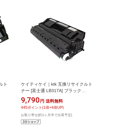
ルト
ケイティケイ｜ktk 互換リサイクルト
ナー [富士通 LB317A] ブラック
DVIA715
9,790
円
送料無料
445
ポイント
(
1
倍+
4
倍UP)
お取り寄せ[約1ヶ月半で出荷予定]