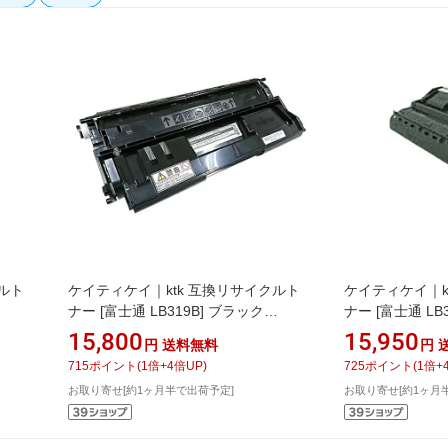
ルト
ケイティケイ｜ktk 互換リサイクルト
ケイティケイ｜k
ナー [富士通 LB319B] ブラック
ナー [富士通 LB
DVIA885
DVIA807
15,800
15,950
円
送料無料
円
715
ポイント
(
1
倍+
4
倍UP)
725
ポイント
(
1
倍+
お取り寄せ[約1ヶ月半で出荷予定]
お取り寄せ[約1ヶ月