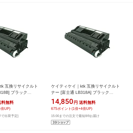
tk 互換リサイクルト
ケイティケイ｜ktk 互換リサイクルト
318B] ブラック
ナー [富士通 LB318A] ブラック
DVIA806
14,850
送料無料
円
送料無料
4
倍UP)
675
ポイント
(
1
倍+
4
倍UP)
半で出荷予定]
15:00までの注文で最短8/9お届け