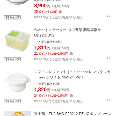
4,450円(価格+送料)
3,900
円
+送料550円
35
ポイント
(
1
倍)
8/9 15:00までの注文で最短8/11お届け
Skater｜スケーター ゆで野菜 調理容器M
UDY2[UDY2]
1,861円(価格+送料)
1,311
円
+送料550円
22
ポイント
(
1
倍+
1
倍UP)
8/9 15:00までの注文で最短8/11お届け
エヌ・エレファント｜n elephant レンジクッカ
ー nikii ホワイト NIM-244-WH
1,870円(価格+送料)
1,320
円
+送料550円
24
ポイント
(
1
倍+
1
倍UP)
8/9 15:00までの注文で最短8/11お届け
富士商｜FUJISHO F20212 FELIOポップコーン