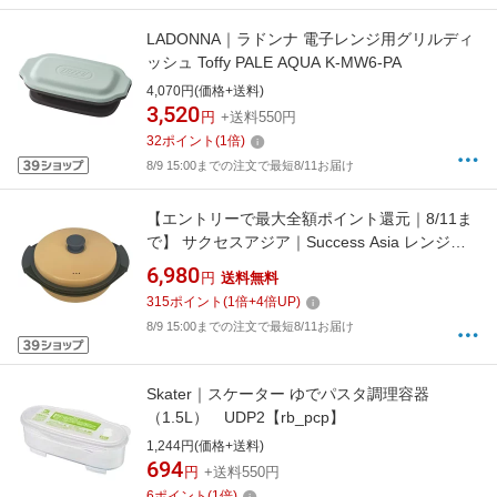
LADONNA｜ラドンナ 電子レンジ用グリルディ
ッシュ Toffy PALE AQUA K-MW6-PA
4,070円(価格+送料)
3,520
円
+送料550円
32
ポイント
(
1
倍)
8/9 15:00までの注文で最短8/11お届け
【エントリーで最大全額ポイント還元｜8/11ま
で】 サクセスアジア｜Success Asia レンジク
ッキング 丸型3Pセット鍋(丸深型/浅型・蒸し
6,980
円
送料無料
用トレー) ベージュ SA036(BG)
315
ポイント
(
1
倍+
4
倍UP)
8/9 15:00までの注文で最短8/11お届け
Skater｜スケーター ゆでパスタ調理容器
（1.5L） UDP2【rb_pcp】
1,244円(価格+送料)
694
円
+送料550円
6
ポイント
(
1
倍)