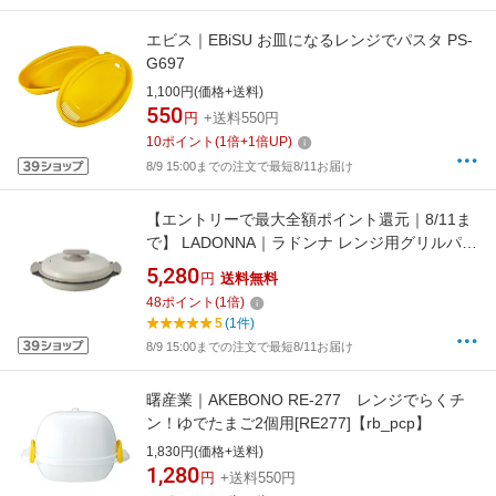
エビス｜EBiSU お皿になるレンジでパスタ PS-
G697
1,100円(価格+送料)
550
円
+送料550円
10
ポイント
(
1
倍+
1
倍UP)
8/9 15:00までの注文で最短8/11お届け
【エントリーで最大全額ポイント還元｜8/11ま
で】 LADONNA｜ラドンナ レンジ用グリルパン
Toffy PURE WHITE K-MW3-PW
5,280
円
送料無料
48
ポイント
(
1
倍)
5
(1件)
8/9 15:00までの注文で最短8/11お届け
曙産業｜AKEBONO RE-277 レンジでらくチ
ン！ゆでたまご2個用[RE277]【rb_pcp】
1,830円(価格+送料)
1,280
円
+送料550円