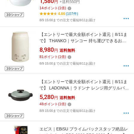
1,580
円
+送料550円
14
ポイント
(
1
倍)
4.66
(107件)
8/9 15:00までの注文で最短8/11お届け
【エントリーで最大全額ポイント還元｜8/11ま
で】 THANKO｜サンコー 持ち運びできるおか
ゆクッカー「KayuPot」 RJAR25SWH
8,980
円
送料無料
81
ポイント
(
1
倍)
8/9 15:00までの注文で最短8/11お届け
【エントリーで最大全額ポイント還元｜8/11ま
で】 LADONNA｜ラドンナ レンジ用グリルパン
Toffy PALE AQUA K-MW3-PA
5,280
円
送料無料
48
ポイント
(
1
倍)
8/9 15:00までの注文で最短8/11お届け
エビス｜EBiSU プライムパックスタッフ絶品レ