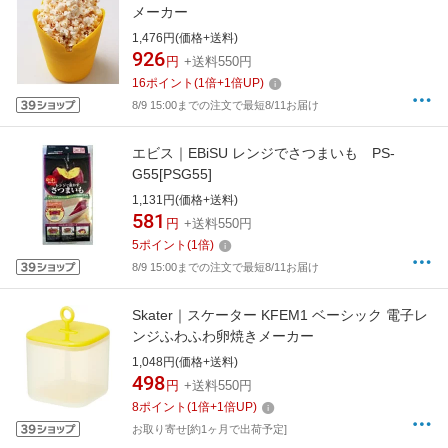
メーカー
1,476円(価格+送料)
926
円
+送料550円
16
ポイント
(
1
倍+
1
倍UP)
8/9 15:00までの注文で最短8/11お届け
エビス｜EBiSU レンジでさつまいも PS-
G55[PSG55]
1,131円(価格+送料)
581
円
+送料550円
5
ポイント
(
1
倍)
8/9 15:00までの注文で最短8/11お届け
Skater｜スケーター KFEM1 ベーシック 電子レ
ンジふわふわ卵焼きメーカー
1,048円(価格+送料)
498
円
+送料550円
8
ポイント
(
1
倍+
1
倍UP)
お取り寄せ[約1ヶ月で出荷予定]