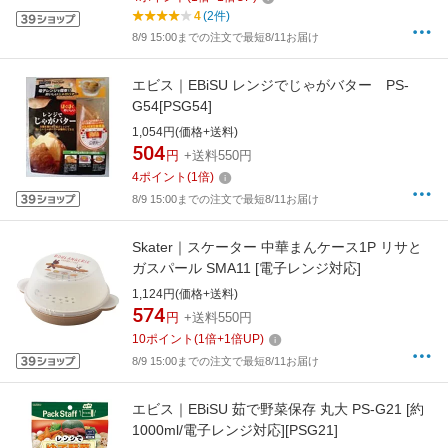
4
(2件)
8/9 15:00までの注文で最短8/11お届け
エビス｜EBiSU レンジでじゃがバター PS-
G54[PSG54]
1,054円(価格+送料)
504
円
+送料550円
4
ポイント
(
1
倍)
8/9 15:00までの注文で最短8/11お届け
Skater｜スケーター 中華まんケース1P リサと
ガスパール SMA11 [電子レンジ対応]
1,124円(価格+送料)
574
円
+送料550円
10
ポイント
(
1
倍+
1
倍UP)
8/9 15:00までの注文で最短8/11お届け
エビス｜EBiSU 茹で野菜保存 丸大 PS-G21 [約
1000ml/電子レンジ対応][PSG21]