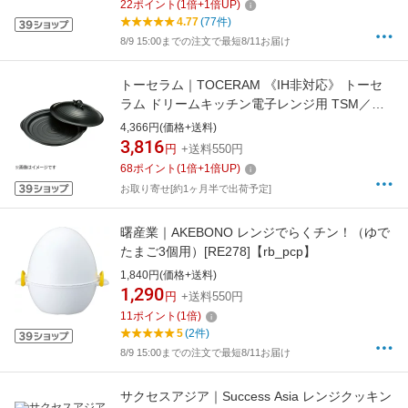
22
ポイント
(
1
倍+
1
倍UP)
4.77
(77件)
8/9 15:00までの注文で最短8/11お届け
トーセラム｜TOCERAM 《IH非対応》 トーセ
ラム ドリームキッチン電子レンジ用 TSM／
PF21aamn ＜QDL0201＞[QDL0201]
4,366円(価格+送料)
3,816
円
+送料550円
68
ポイント
(
1
倍+
1
倍UP)
お取り寄せ[約1ヶ月半で出荷予定]
曙産業｜AKEBONO レンジでらくチン！（ゆで
たまご3個用）[RE278]【rb_pcp】
1,840円(価格+送料)
1,290
円
+送料550円
11
ポイント
(
1
倍)
5
(2件)
8/9 15:00までの注文で最短8/11お届け
サクセスアジア｜Success Asia レンジクッキン