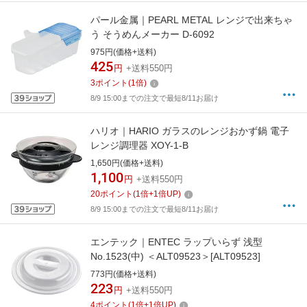
パール金属｜PEARL METAL レンジで出来ちゃ
う そうめんメーカー D-6092
975円(価格+送料)
425
円
+送料550円
3
ポイント
(
1
倍)
8/9 15:00までの注文で最短8/11お届け
ハリオ｜HARIO ガラスのレンジおかず鍋 電子
レンジ調理器 XOY-1-B
1,650円(価格+送料)
1,100
円
+送料550円
20
ポイント
(
1
倍+
1
倍UP)
8/9 15:00までの注文で最短8/11お届け
エンテック｜ENTEC ラップいらず 浅型
No.1523(中) ＜ALT09523＞[ALT09523]
773円(価格+送料)
223
円
+送料550円
4
ポイント
(
1
倍+
1
倍UP)