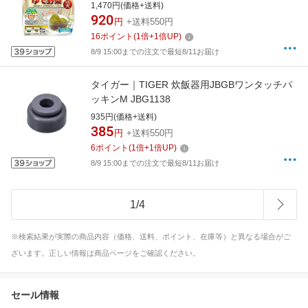
1,470円(価格+送料)
920
円
+送料550円
16
ポイント
(
1
倍+
1
倍UP)
8/9 15:00までの注文で最短8/11お届け
タイガー｜TIGER 炊飯器用JBGBワンタッチパ
ッキンM JBG1138
935円(価格+送料)
385
円
+送料550円
6
ポイント
(
1
倍+
1
倍UP)
8/9 15:00までの注文で最短8/11お届け
1
/
4
※検索結果が実際の商品内容（価格、送料、ポイント、在庫等）と異なる場合がご
ざいます。正しい情報は商品ページをご確認ください。
セール情報