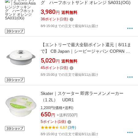
グ ハーフホットサンド オレンジ SA031(OG)
3,980
円
送料無料
36
ポイント
(
1
倍)
8/9 15:00までの注文で最短8/11お届け
【エントリーで最大全額ポイント還元｜8/11ま
で】 CB Japan｜シービージャパン COPAN レ
ンジグリル深型 蒸し皿付き 87355
5,020
円
送料無料
45
ポイント
(
1
倍)
8/9 15:00までの注文で最短8/11お届け
Skater｜スケーター 即席ラーメンメーカー
（1.2L） UDR1
1,200円(価格+送料)
650
円
+送料550円
5
ポイント
(
1
倍)
4.67
(3件)
8/9 15:00までの注文で最短8/11お届け