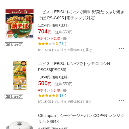
エビス｜EBiSU レンジで簡単 野菜たっぷり焼き
そば PS-G695 [電子レンジ対応]
1,254円(価格+送料)
704
円
+送料550円
6
ポイント
(
1
倍)
3
(2件)
8/9 15:00までの注文で最短8/11お届け
エビス｜EBiSU レンジでトウモロコシN
PSG56[PSG56]
1,050円(価格+送料)
500
円
+送料550円
4
ポイント
(
1
倍)
5
(1件)
8/9 15:00までの注文で最短8/11お届け
CB Japan｜シービージャパン COPAN レンジグ
リル 86848