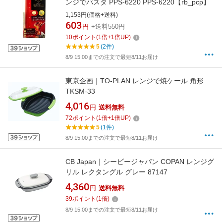
ンジでパスタ PPS-6220 PPS-6220【rb_pcp】
1,153円(価格+送料)
603
円
+送料550円
10
ポイント
(
1
倍+
1
倍UP)
5
(2件)
8/9 15:00までの注文で最短8/11お届け
東京企画｜TO-PLAN レンジで焼ケール 角形
TKSM-33
4,016
円
送料無料
72
ポイント
(
1
倍+
1
倍UP)
5
(1件)
8/9 15:00までの注文で最短8/11お届け
CB Japan｜シービージャパン COPAN レンジグ
リル レクタングル グレー 87147
4,360
円
送料無料
39
ポイント
(
1
倍)
8/9 15:00までの注文で最短8/11お届け