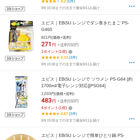
4.2
(5件)
8/9 15:00までの注文で最短8/11お届け
エビス｜EBiSU レンジでダシ巻きたまご PS-
G460
821円(価格+送料)
271
円
+送料550円
2
ポイント
(
1
倍)
4.33
(3件)
8/9 15:00までの注文で最短8/11お届け
エビス｜EBiSU レンジで ソウメン PS-G64 [約
1700ml/電子レンジ対応][PSG64]
1,033円(価格+送料)
483
円
+送料550円
4
ポイント
(
1
倍)
4.67
(3件)
8/9 15:00までの注文で最短8/11お届け
エビス｜EBiSU レンジで簡単ひとり鍋 PS-