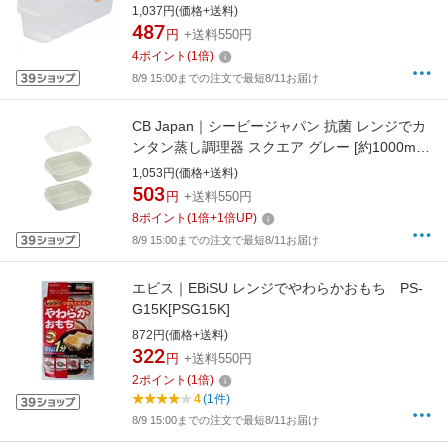
1,037円(価格+送料)
487
円
+送料550円
4
ポイント
(
1
倍)
8/9 15:00までの注文で最短8/11お届け
CB Japan｜シービージャパン 抗菌 レンジでカ
ンタン蒸し調理器 スクエア グレー [約1000ml/
電子レンジ対応/食洗器非対応]
1,053円(価格+送料)
503
円
+送料550円
8
ポイント
(
1
倍+
1
倍UP)
8/9 15:00までの注文で最短8/11お届け
エビス｜EBiSU レンジでやわらかおもち PS-
G15K[PSG15K]
872円(価格+送料)
322
円
+送料550円
2
ポイント
(
1
倍)
4
(1件)
8/9 15:00までの注文で最短8/11お届け