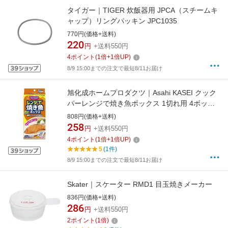
タイガー｜TIGER 炊飯器用 JPCA（スチームキ
ャップ）リングパッキン JPC1035
770円(価格+送料)
220
円
+送料550円
4
ポイント
(
1
倍+
1
倍UP)
8/9 15:00までの注文で最短8/11お届け
旭化成ホームプロダクツ｜Asahi KASEI クック
パーレンジで焼き魚ボックス 1切れ用 4ボック
ス入 [電子レンジ対応]
808円(価格+送料)
258
円
+送料550円
4
ポイント
(
1
倍+
1
倍UP)
5
(1件)
8/9 15:00までの注文で最短8/11お届け
Skater｜スケーター RMD1 目玉焼きメーカー
836円(価格+送料)
286
円
+送料550円
2
ポイント
(
1
倍)