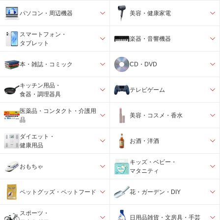
パソコン・周辺機器
美容・健康家電
スマートフォン・
楽器・音響機器
タブレット
本・雑誌・コミック
CD・DVD
キッチン用品・
テレビゲーム
食器・調理器具
医薬品・コンタクト・介護用
美容・コスメ・香水
品
ダイエット・
お酒・洋酒
健康用品
キッズ・ベビー・
おもちゃ
マタニティ
ペットグッズ・ペットフード
花・ガーデン・DIY
スポーツ・
日用品雑貨・文房具・手芸