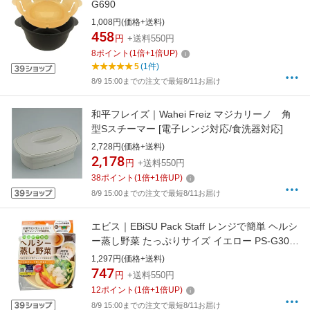
G690
1,008円(価格+送料)
458
円
+送料550円
8
ポイント
(
1
倍+
1
倍UP)
5
(1件)
8/9 15:00までの注文で最短8/11お届け
和平フレイズ｜Wahei Freiz マジカリーノ 角
型Sスチーマー [電子レンジ対応/食洗器対応]
2,728円(価格+送料)
2,178
円
+送料550円
38
ポイント
(
1
倍+
1
倍UP)
8/9 15:00までの注文で最短8/11お届け
エビス｜EBiSU Pack Staff レンジで簡単 ヘルシ
ー蒸し野菜 たっぷりサイズ イエロー PS-G305
[電子レンジ対応]
1,297円(価格+送料)
747
円
+送料550円
12
ポイント
(
1
倍+
1
倍UP)
8/9 15:00までの注文で最短8/11お届け