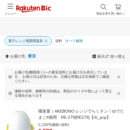
メニュー
商品を探す
買い物かご
電子レンジ用調理器具
送料
すべて解除
東京
お届け先:
表示
並べ替え
お届け先(離島除く)への最安送料とお届け日を表示していま
す。 お届け日は目安のため、正確な情報は注文画面でご確認
ください。
価格や送料、納期等の詳細は、商品のサイズや色によって異な
る場合があります
曙産業｜AKEBONO レンジでらくチン！ゆでた
まご4個用 RE-279[RE279]【rb_pcp】
2,130円(価格+送料)