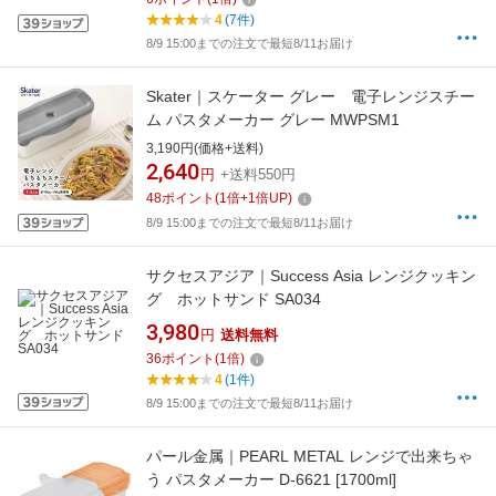
4
(7件)
8/9 15:00までの注文で最短8/11お届け
Skater｜スケーター グレー 電子レンジスチー
ム パスタメーカー グレー MWPSM1
3,190円(価格+送料)
2,640
円
+送料550円
48
ポイント
(
1
倍+
1
倍UP)
8/9 15:00までの注文で最短8/11お届け
サクセスアジア｜Success Asia レンジクッキン
グ ホットサンド SA034
3,980
円
送料無料
36
ポイント
(
1
倍)
4
(1件)
8/9 15:00までの注文で最短8/11お届け
パール金属｜PEARL METAL レンジで出来ちゃ
う パスタメーカー D-6621 [1700ml]