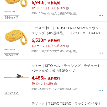
6,940
円
送料無料
126
ポイント
(
1
倍+
1
倍UP)
8/10 15:00までの注文で最短8/15お届け
トラスコ中山｜TRUSCO NAKAYAMA ラウンド
スリング（JIS規格品） 3.2tX1.5m TRJ3215
6,530
円
送料無料
118
ポイント
(
1
倍+
1
倍UP)
8/10 15:00までの注文で最短8/15お届け
キトー｜KITO ベルトラッシング ラチェット
バックル式シボリ縫製タイプ
BLL005ET010ET020
4,485
円
送料無料
40
ポイント
(
1
倍)
8/10 15:00までの注文で最短8/15お届け
テザック｜TESAC TESAC ラッシングベルト