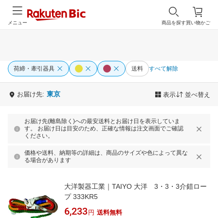
メニュー
商品を探す
買い物かご
荷締・牽引器具
送料
すべて解除
東京
お届け先:
表示
並べ替え
お届け先(離島除く)への最安送料とお届け日を表示していま
す。 お届け日は目安のため、正確な情報は注文画面でご確認
ください。
価格や送料、納期等の詳細は、商品のサイズや色によって異な
る場合があります
大洋製器工業｜TAIYO 大洋 3・3・3介錯ロー
プ 333KR5
6,233
円
送料無料