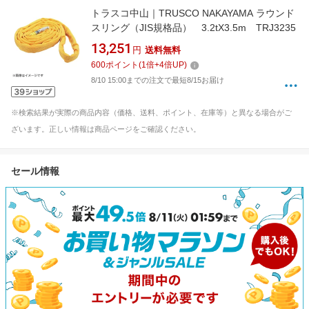
トラスコ中山｜TRUSCO NAKAYAMA ラウンド
スリング（JIS規格品） 3.2tX3.5m TRJ3235
13,251
円
送料無料
600
ポイント
(
1
倍+
4
倍UP)
8/10 15:00までの注文で最短8/15お届け
※検索結果が実際の商品内容（価格、送料、ポイント、在庫等）と異なる場合がご
ざいます。正しい情報は商品ページをご確認ください。
セール情報