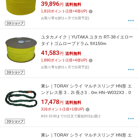
39,896
円
送料無料
1,810
ポイント
(
1
倍+
4
倍UP)
お取り寄せ[約1ヶ月で出荷予定]
ユタカメイク｜YUTAKA ユタカ RT-38イエロー
タイトゴムロープドラム 9X150m
41,583
円
送料無料
1,890
ポイント
(
1
倍+
4
倍UP)
お取り寄せ[約1ヶ月で出荷予定]
東レ｜TORAY シライ マルチスリング HN形 エ
ンドレス形 3．2t 長さ3．0m HN−W032X3．0
17,478
円
送料無料
316
ポイント
(
1
倍+
1
倍UP)
8/10 15:00までの注文で最短8/15お届け
東レ｜TORAY シライ マルチスリング HN形 エ