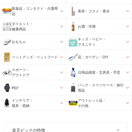
医薬品・コンタクト・介護用
美容・コスメ・香水
品
ダイエット・
お酒・洋酒
健康用品
キッズ・ベビー・
おもちゃ
マタニティ
ペットグッズ・ペットフード
花・ガーデン・DIY
スポーツ・
日用品雑貨・文房具・手芸
アウトドア
バック・スーツケース・旅行
時計
用品
インテリア・
アウトレット品・
寝具・収納
その他
楽天ビックの特徴