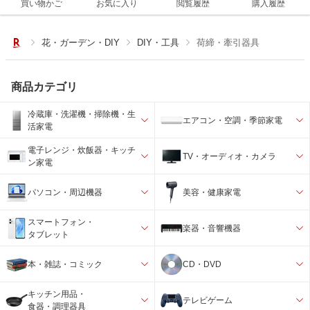
買い物かご
お気に入り
閲覧履歴
購入履歴
花・ガーデン・DIY
DIY・工具
荷締・牽引器具
商品カテゴリ
冷蔵庫・洗濯機・掃除機・生
エアコン・空調・季節家電
活家電
電子レンジ・炊飯器・キッチ
TV・オーディオ・カメラ
ン家電
パソコン・周辺機器
美容・健康家電
スマートフォン・
楽器・音響機器
タブレット
本・雑誌・コミック
CD・DVD
キッチン用品・
テレビゲーム
食器・調理器具