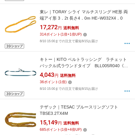
東レ｜TORAY シライ マルチスリング HE形 両
端アイ形 3．2t 長さ4．0m HE−W032X4．0
17,272
円
送料無料
314
ポイント
(
1
倍+
1
倍UP)
8/10 15:00までの注文で最短8/15お届け
キトー｜KITO ベルトラッシング ラチェット
バックル式ラウンドタイプ BLL005R040《※
画像はイメージです。実際の商品とは異なりま
4,043
円
送料無料
す》
36
ポイント
(
1
倍)
8/10 15:00までの注文で最短8/15お届け
テザック｜TESAC ブルースリングソフト
TBSE3.2TX4M
15,149
円
送料無料
685
ポイント
(
1
倍+
4
倍UP)