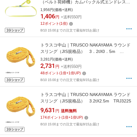
（ベルト荷締機）カムバックル式エンドレスタ
イプ C03N040-000AY
1,956円(価格+送料)
1,406
円
+送料550円
12
ポイント
(
1
倍)
8/10 15:00までの注文で最短8/15お届け
トラスコ中山｜TRUSCO NAKAYAMA ラウンド
スリング（JIS規格品） 3．2tX0．5m
TRJ3205
3,281円(価格+送料)
2,731
円
+送料550円
48
ポイント
(
1
倍+
1
倍UP)
8/10 15:00までの注文で最短8/15お届け
トラスコ中山｜TRUSCO NAKAYAMA ラウンド
スリング（JIS規格品） 3.2tX2.5m TRJ3225
9,631
円
送料無料
174
ポイント
(
1
倍+
1
倍UP)
8/10 15:00までの注文で最短8/15お届け