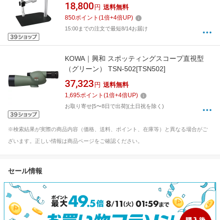
18,800
円
送料無料
850
ポイント
(
1
倍+
4
倍UP)
15:00までの注文で最短8/14お届け
KOWA｜興和 スポッティングスコープ直視型
（グリーン） TSN-502[TSN502]
37,323
円
送料無料
1,695
ポイント
(
1
倍+
4
倍UP)
お取り寄せ[5〜8日で出荷](土日祝を除く)
※検索結果が実際の商品内容（価格、送料、ポイント、在庫等）と異なる場合がご
ざいます。正しい情報は商品ページをご確認ください。
セール情報