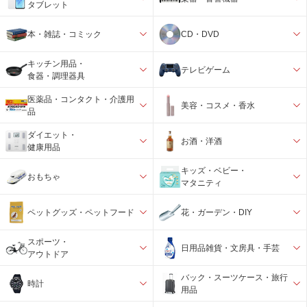
タブレット
本・雑誌・コミック
CD・DVD
キッチン用品・
テレビゲーム
食器・調理器具
医薬品・コンタクト・介護用
美容・コスメ・香水
品
ダイエット・
お酒・洋酒
健康用品
キッズ・ベビー・
おもちゃ
マタニティ
ペットグッズ・ペットフード
花・ガーデン・DIY
スポーツ・
日用品雑貨・文房具・手芸
アウトドア
バック・スーツケース・旅行
時計
用品