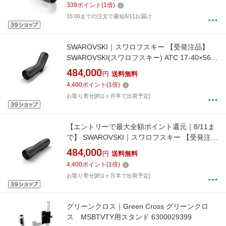
339
ポイント
(
1
倍)
15:00までの注文で最短8/11お届け
SWAROVSKI｜スワロフスキー 【受発注品】
SWAROVSKI(スワロフスキー) ATC 17-40×56
グリーン 【フィールドスコープ】
484,000
円
送料無料
SWAROVSKI(スワロフスキー) グリーン BF-
4,400
ポイント
(
1
倍)
1N4HB0-0
お取り寄せ[約1ヶ月半で出荷予定]
【エントリーで最大全額ポイント還元｜8/11ま
で】 SWAROVSKI｜スワロフスキー 【受発注
品】 SWAROVSKI(スワロフスキー) STC 17-
484,000
円
送料無料
40×56 グリーン 【フィールドスコープ】
4,400
ポイント
(
1
倍)
SWAROVSKI(スワロフスキー) グリーン BF-
お取り寄せ[約1ヶ月半で出荷予定]
1N4IB0-0
グリーンクロス｜Green Cross グリーンクロ
ス MSBTVTY用スタンド 6300029399