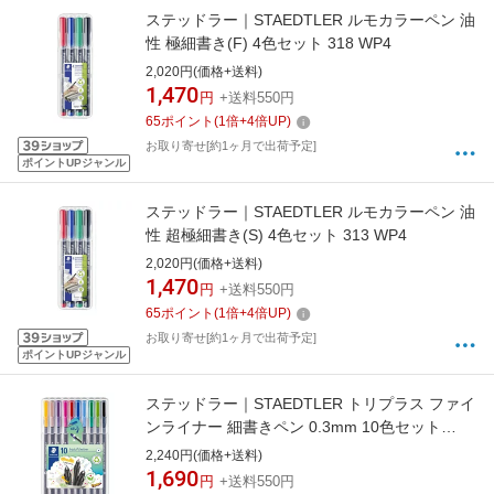
ステッドラー｜STAEDTLER ルモカラーペン 油
性 極細書き(F) 4色セット 318 WP4
2,020円(価格+送料)
1,470
円
+送料550円
65
ポイント
(
1
倍+
4
倍UP)
お取り寄せ[約1ヶ月で出荷予定]
ポイントUPジャンル
ステッドラー｜STAEDTLER ルモカラーペン 油
性 超極細書き(S) 4色セット 313 WP4
2,020円(価格+送料)
1,470
円
+送料550円
65
ポイント
(
1
倍+
4
倍UP)
お取り寄せ[約1ヶ月で出荷予定]
ポイントUPジャンル
ステッドラー｜STAEDTLER トリプラス ファイ
ンライナー 細書きペン 0.3mm 10色セット
334-SB10
2,240円(価格+送料)
1,690
円
+送料550円