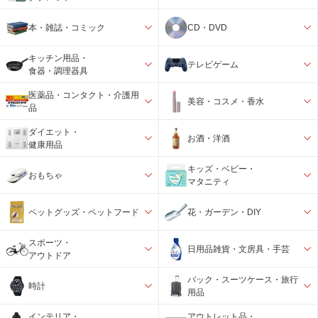
本・雑誌・コミック
CD・DVD
キッチン用品・
テレビゲーム
食器・調理器具
医薬品・コンタクト・介護用
美容・コスメ・香水
品
ダイエット・
お酒・洋酒
健康用品
キッズ・ベビー・
おもちゃ
マタニティ
ペットグッズ・ペットフード
花・ガーデン・DIY
スポーツ・
日用品雑貨・文房具・手芸
アウトドア
バック・スーツケース・旅行
時計
用品
インテリア・
アウトレット品・