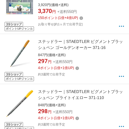
334-SB20
3,920円(価格+送料)
3,370
円
+送料550円
150
ポイント
(
1
倍+
4
倍UP)
お取り寄せ[約1ヶ月で出荷予定]
ポイントUPジャンル
ステッドラー｜STAEDTLER ピグメントブラッ
シュペン ゴールデンオーカー 371-16
847円(価格+送料)
297
円
+送料550円
4
ポイント
(
1
倍+
1
倍UP)
約3週間で出荷予定
ポイントUPジャンル
ステッドラー｜STAEDTLER ピグメントブラッ
シュペン ブライトイエロー 371-110
848円(価格+送料)
298
円
+送料550円
4
ポイント
(
1
倍+
1
倍UP)
約3週間で出荷予定
ポイントUPジャンル