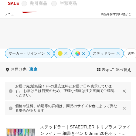
SALE
割引商品
半額商品
メニュー
商品を探す
買い物かご
マーカー・サインペン
ステッドラー
送料
東京
お届け先:
表示
並べ替え
お届け先(離島除く)への最安送料とお届け日を表示していま
す。 お届け日は目安のため、正確な情報は注文画面でご確認
ください。
価格や送料、納期等の詳細は、商品のサイズや色によって異な
る場合があります
ステッドラー｜STAEDTLER トリプラス ファイ
ンライナー 細書きペン 0.3mm 20色セット