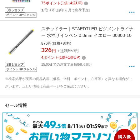
75
ポイント
(
1
倍+
4
倍UP)
お取り寄せ[約1ヶ月で出荷予定]
ポイントUPジャンル
ステッドラー｜STAEDTLER ピグメントライナ
ー 水性サインペン 0.3mm イエロー 30803-10
876円(価格+送料)
326
円
+送料550円
4
ポイント
(
1
倍+
1
倍UP)
15:00までの注文で最短8/8お届け
ポイントUPジャンル
※検索結果が実際の商品内容（価格、送料、ポイント、在庫等）と異なる場合がご
ざいます。正しい情報は商品ページをご確認ください。
セール情報