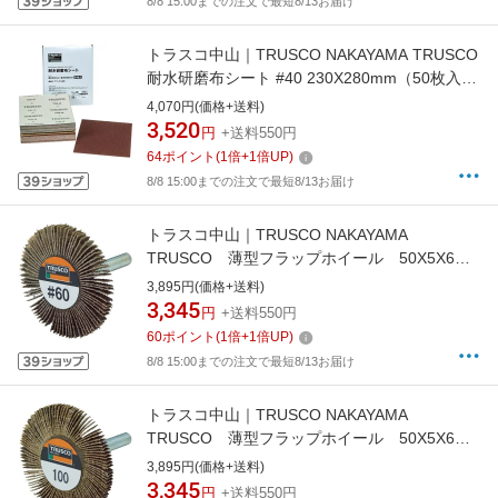
8/8 15:00までの注文で最短8/13お届け
トラスコ中山｜TRUSCO NAKAYAMA TRUSCO
耐水研磨布シート #40 230X280mm（50枚入
り）
4,070円(価格+送料)
3,520
円
+送料550円
64
ポイント
(
1
倍+
1
倍UP)
8/8 15:00までの注文で最短8/13お届け
トラスコ中山｜TRUSCO NAKAYAMA
TRUSCO 薄型フラップホイール 50X5X6
＃60 5個入 UF5005-60《※画像はイメージ
3,895円(価格+送料)
です。実際の商品とは異なります》
3,345
円
+送料550円
60
ポイント
(
1
倍+
1
倍UP)
8/8 15:00までの注文で最短8/13お届け
トラスコ中山｜TRUSCO NAKAYAMA
TRUSCO 薄型フラップホイール 50X5X6
＃100 5個入 UF5005-100《※画像はイメー
3,895円(価格+送料)
ジです。実際の商品とは異なります》
3,345
円
+送料550円