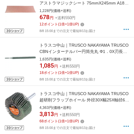
アストラマジックシート 75mmX245mm A180
10枚入 TAMS240−180《※画像はイメージで
1,228円(価格+送料)
す。実際の商品とは異なります》
678
円
+送料550円
12
ポイント
(
1
倍+
1
倍UP)
8/8 15:00までの注文で最短8/13お届け
トラスコ中山｜TRUSCO NAKAYAMA TRUSCO
CBNインターナルバー円筒先丸 Φ1．0X刃長6X
軸3mm T3−710BM
1,635円(価格+送料)
1,085
円
+送料550円
18
ポイント
(
1
倍+
1
倍UP)
8/8 15:00までの注文で最短8/13お届け
トラスコ中山｜TRUSCO NAKAYAMA TRUSCO
超研削フラップホイール 外径30X幅25X軸径6 5
個入 ＃Z40 HF3025Z−40 （1箱5個）《※画像
4,363円(価格+送料)
はイメージです。実際の商品とは異なります》
3,813
円
+送料550円
68
ポイント
(
1
倍+
1
倍UP)
8/8 15:00までの注文で最短8/13お届け