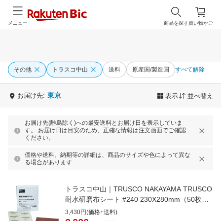
メニュー
商品を探す
買い物かご
その他
トラスコ中山
送料
原産国/製造国
すべて解除
東京
お届け先:
表示
並べ替え
お届け先(離島除く)への最安送料とお届け日を表示していま
す。 お届け日は目安のため、正確な情報は注文画面でご確認
ください。
価格や送料、納期等の詳細は、商品のサイズや色によって異な
る場合があります
トラスコ中山｜TRUSCO NAKAYAMA TRUSCO
耐水研磨布シート #240 230X280mm（50枚入
り）
3,430円(価格+送料)