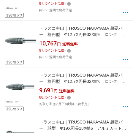
97
ポイント
(
1
倍)
約2〜3週間で出荷予定
トラスコ中山｜TRUSCO NAKAYAMA 超硬バ
ー 楕円型 Φ12.7X刃長32X軸6 ロング シ
ングル TB51C127SL150
10,767
円
送料無料
97
ポイント
(
1
倍)
約2〜3週間で出荷予定
トラスコ中山｜TRUSCO NAKAYAMA 超硬バ
ー 楕円型 Φ12.7X刃長32X軸6 ロング ダ
ブルカット TB51C127L150
9,691
円
送料無料
88
ポイント
(
1
倍)
お取り寄せ[8月下旬以降出荷予定]
トラスコ中山｜TRUSCO NAKAYAMA 超硬バ
ー 球型 Φ19X刃長18X軸6 アルミカット