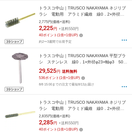
トラスコ中山｜TRUSCO NAKAYAMA ネジリブ
ラシ 電動用 アラミド繊維 線0．2×外径
φ19×軸φ6 TB5744
2,775円(価格+送料)
2,225
円
+送料550円
40
ポイント
(
1
倍+
1
倍UP)
約2〜3週間で出荷予定
トラスコ中山｜TRUSCO NAKAYAMA 平型ブラ
シ ステンレス 線0．1×外径φ23×軸φ3 50本
入 233H450P
29,525
円
送料無料
536
ポイント
(
1
倍+
1
倍UP)
8/8 15:00までの注文で最短8/13お届け
トラスコ中山｜TRUSCO NAKAYAMA ネジリブ
ラシ 電動用 アラミド繊維 線0．2×外径
φ10×軸φ6 TB5741
2,835円(価格+送料)
2,285
円
+送料550円
40
ポイント
(
1
倍+
1
倍UP)