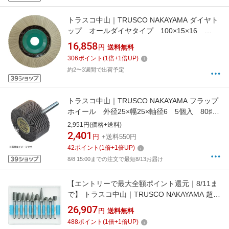
トラスコ中山｜TRUSCO NAKAYAMA ダイヤト
ップ オールダイヤタイプ 100×15×16
400# PSDT100A
16,858
円
送料無料
306
ポイント
(
1
倍+
1
倍UP)
約2〜3週間で出荷予定
トラスコ中山｜TRUSCO NAKAYAMA フラップ
ホイール 外径25×幅25×軸径6 5個入 80♯
UF2525
2,951円(価格+送料)
2,401
円
+送料550円
42
ポイント
(
1
倍+
1
倍UP)
8/8 15:00までの注文で最短8/13お届け
【エントリーで最大全額ポイント還元｜8/11ま
で】 トラスコ中山｜TRUSCO NAKAYAMA 超硬
バーセットCシリーズ 軸6mm 刃径9.5mm
26,907
円
送料無料
10本セット TBC09510S
488
ポイント
(
1
倍+
1
倍UP)