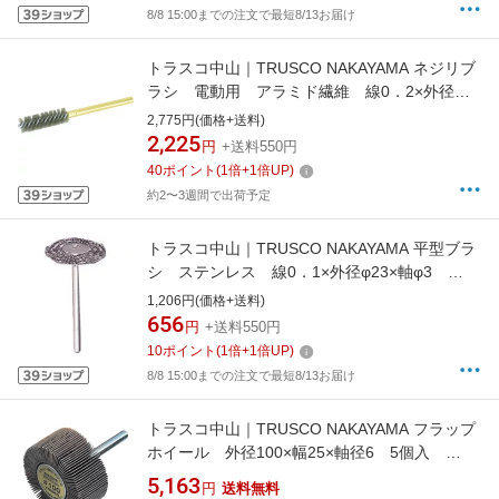
8/8 15:00までの注文で最短8/13お届け
トラスコ中山｜TRUSCO NAKAYAMA ネジリブ
ラシ 電動用 アラミド繊維 線0．2×外径
φ13×軸φ6 TB5742
2,775円(価格+送料)
2,225
円
+送料550円
40
ポイント
(
1
倍+
1
倍UP)
約2〜3週間で出荷予定
トラスコ中山｜TRUSCO NAKAYAMA 平型ブラ
シ ステンレス 線0．1×外径φ23×軸φ3
233H4
1,206円(価格+送料)
656
円
+送料550円
10
ポイント
(
1
倍+
1
倍UP)
8/8 15:00までの注文で最短8/13お届け
トラスコ中山｜TRUSCO NAKAYAMA フラップ
ホイール 外径100×幅25×軸径6 5個入
400♯ UF1025
5,163
円
送料無料