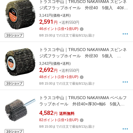
トラスコ中山｜TRUSCO NAKAYAMA スピンネ
ジ式フラップホイール 外径40 5個入 40♯
SF4025
3,141円(価格+送料)
2,591
円
+送料550円
46
ポイント
(
1
倍+
1
倍UP)
8/8 15:00までの注文で最短8/13お届け
トラスコ中山｜TRUSCO NAKAYAMA スピンネ
ジ式フラップホイール 外径30 5個入
120♯ SF3025
3,242円(価格+送料)
2,692
円
+送料550円
48
ポイント
(
1
倍+
1
倍UP)
8/8 15:00までの注文で最短8/13お届け
トラスコ中山｜TRUSCO NAKAYAMA ベベルフ
ラップホイール 外径40×厚30×軸6 5個入
60♯ CP43
4,582
円
送料無料
82
ポイント
(
1
倍+
1
倍UP)
8/8 15:00までの注文で最短8/13お届け