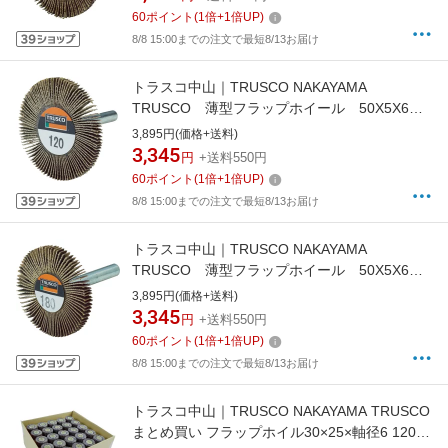
60
ポイント
(
1
倍+
1
倍UP)
8/8 15:00までの注文で最短8/13お届け
トラスコ中山｜TRUSCO NAKAYAMA
TRUSCO 薄型フラップホイール 50X5X6
＃120 5個入 UF5005-120《※画像はイメー
3,895円(価格+送料)
ジです。実際の商品とは異なります》
3,345
円
+送料550円
60
ポイント
(
1
倍+
1
倍UP)
8/8 15:00までの注文で最短8/13お届け
トラスコ中山｜TRUSCO NAKAYAMA
TRUSCO 薄型フラップホイール 50X5X6
＃180 5個入 UF5005-180《※画像はイメー
3,895円(価格+送料)
ジです。実際の商品とは異なります》
3,345
円
+送料550円
60
ポイント
(
1
倍+
1
倍UP)
8/8 15:00までの注文で最短8/13お届け
トラスコ中山｜TRUSCO NAKAYAMA TRUSCO
まとめ買い フラップホイル30×25×軸径6 120＃