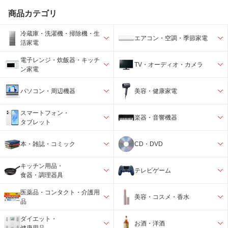
商品カテゴリ
冷蔵庫・洗濯機・掃除機・生
エアコン・空調・季節家電
活家電
電子レンジ・炊飯器・キッチ
TV・オーディオ・カメラ
ン家電
パソコン・周辺機器
美容・健康家電
スマートフォン・
楽器・音響機器
タブレット
本・雑誌・コミック
CD・DVD
キッチン用品・
テレビゲーム
食器・調理器具
医薬品・コンタクト・介護用
美容・コスメ・香水
品
ダイエット・
お酒・洋酒
健康用品