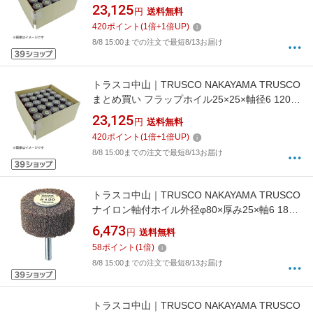
50個入 UF3025-120-50P《※画像はイメージで
23,125
円
送料無料
す。実際の商品とは異なります》
420
ポイント
(
1
倍+
1
倍UP)
8/8 15:00までの注文で最短8/13お届け
トラスコ中山｜TRUSCO NAKAYAMA TRUSCO
まとめ買い フラップホイル25×25×軸径6 120＃
50個入 UF2525-120-50P《※画像はイメージで
23,125
円
送料無料
す。実際の商品とは異なります》
420
ポイント
(
1
倍+
1
倍UP)
8/8 15:00までの注文で最短8/13お届け
トラスコ中山｜TRUSCO NAKAYAMA TRUSCO
ナイロン軸付ホイル外径φ80×厚み25×軸6 180
＃ UFN−825−180 （1箱5個）《※画像はイメー
6,473
円
送料無料
ジです。実際の商品とは異なります》
58
ポイント
(
1
倍)
8/8 15:00までの注文で最短8/13お届け
トラスコ中山｜TRUSCO NAKAYAMA TRUSCO