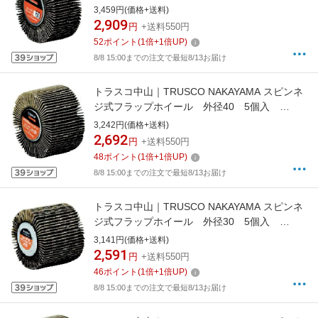
SF5025
3,459円(価格+送料)
2,909
円
+送料550円
52
ポイント
(
1
倍+
1
倍UP)
8/8 15:00までの注文で最短8/13お届け
トラスコ中山｜TRUSCO NAKAYAMA スピンネ
ジ式フラップホイール 外径40 5個入
100♯ SF4025
3,242円(価格+送料)
2,692
円
+送料550円
48
ポイント
(
1
倍+
1
倍UP)
8/8 15:00までの注文で最短8/13お届け
トラスコ中山｜TRUSCO NAKAYAMA スピンネ
ジ式フラップホイール 外径30 5個入
400♯ SF3025
3,141円(価格+送料)
2,591
円
+送料550円
46
ポイント
(
1
倍+
1
倍UP)
8/8 15:00までの注文で最短8/13お届け