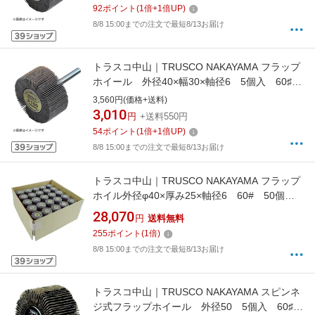
92
ポイント
(
1
倍+
1
倍UP)
8/8 15:00までの注文で最短8/13お届け
トラスコ中山｜TRUSCO NAKAYAMA フラップ
ホイール 外径40×幅30×軸径6 5個入 60♯
UF4030
3,560円(価格+送料)
3,010
円
+送料550円
54
ポイント
(
1
倍+
1
倍UP)
8/8 15:00までの注文で最短8/13お届け
トラスコ中山｜TRUSCO NAKAYAMA フラップ
ホイル外径φ40×厚み25×軸径6 60# 50個
入 UF40256050P
28,070
円
送料無料
255
ポイント
(
1
倍)
8/8 15:00までの注文で最短8/13お届け
トラスコ中山｜TRUSCO NAKAYAMA スピンネ
ジ式フラップホイール 外径50 5個入 60♯