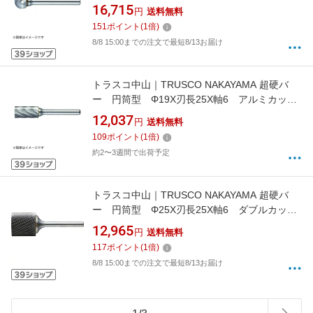
TA8C190
16,715
円
送料無料
151
ポイント
(
1
倍)
8/8 15:00までの注文で最短8/13お届け
トラスコ中山｜TRUSCO NAKAYAMA 超硬バ
ー 円筒型 Φ19X刃長25X軸6 アルミカッ
ト TA1C190
12,037
円
送料無料
109
ポイント
(
1
倍)
約2〜3週間で出荷予定
トラスコ中山｜TRUSCO NAKAYAMA 超硬バ
ー 円筒型 Φ25X刃長25X軸6 ダブルカッ
ト TB1C250
12,965
円
送料無料
117
ポイント
(
1
倍)
8/8 15:00までの注文で最短8/13お届け