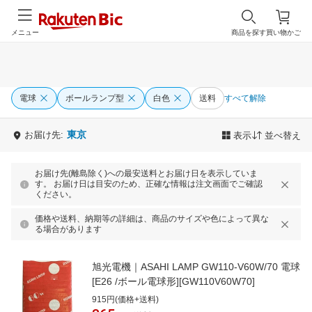
メニュー
商品を探す
買い物かご
電球
ボールランプ型
白色
送料
すべて解除
東京
お届け先:
表示
並べ替え
お届け先(離島除く)への最安送料とお届け日を表示していま
す。 お届け日は目安のため、正確な情報は注文画面でご確認
ください。
価格や送料、納期等の詳細は、商品のサイズや色によって異な
る場合があります
旭光電機｜ASAHI LAMP GW110-V60W/70 電球
[E26 /ボール電球形][GW110V60W70]
915円(価格+送料)