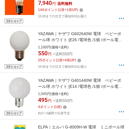
ホワイト [E17 /一般電球形]
7,940
円
送料無料
[LDS110V54WWK25K]
144
ポイント
(
1
倍+
1
倍UP)
15:00までの注文で最短8/10お届け
YAZAWA｜ヤザワ G602640W 電球 ベビーボ
ール球 ホワイト [E26 /電球色 /1個 /ボール電球
形][G602640W]
1,100円(価格+送料)
550
円
+送料550円
25
ポイント
(
1
倍+
4
倍UP)
15:00までの注文で最短8/10お届け
YAZAWA｜ヤザワ G401440W 電球 ベビーボ
ール球 ホワイト [E14 /電球色 /1個 /ボール電球
形][G401440W]
1,045円(価格+送料)
495
円
+送料550円
4
ポイント
(
1
倍)
約2〜3週間で出荷予定
ELPA｜エルパ G-8009H-W 電球 ミニボール球