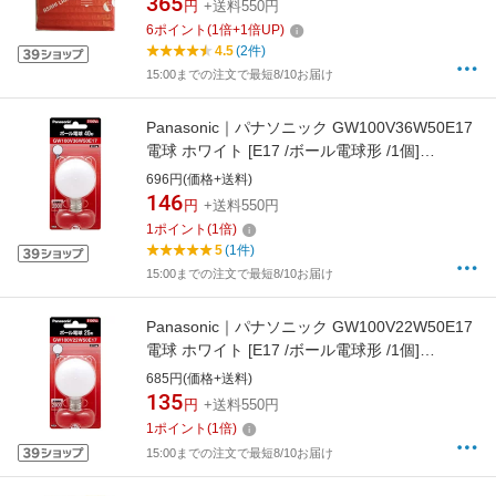
365
円
+送料550円
6
ポイント
(
1
倍+
1
倍UP)
4.5
(2件)
15:00までの注文で最短8/10お届け
Panasonic｜パナソニック GW100V36W50E17
電球 ホワイト [E17 /ボール電球形 /1個]
[GW100V36W50E17]
696円(価格+送料)
146
円
+送料550円
1
ポイント
(
1
倍)
5
(1件)
15:00までの注文で最短8/10お届け
Panasonic｜パナソニック GW100V22W50E17
電球 ホワイト [E17 /ボール電球形 /1個]
[GW100V22W50E17]
685円(価格+送料)
135
円
+送料550円
1
ポイント
(
1
倍)
15:00までの注文で最短8/10お届け