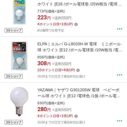
ホワイト [E26 /ボール電球形 /25W相当 /電球色
/1個][G8009HW]
773円(価格+送料)
223
円
+送料550円
4
ポイント
(
1
倍+
1
倍UP)
約3週間で出荷予定
ELPA｜エルパ G-L8020H-W 電球 ミニボール
球 ホワイト [E12 /ボール電球形 /10W相当 /電球
色][GL8020HW]
858円(価格+送料)
308
円
+送料550円
10
ポイント
(
1
倍+
4
倍UP)
15:00までの注文で最短8/10お届け
YAZAWA｜ヤザワ G301205W 電球 ベビーボ
ール球 ホワイト [E12 /電球色 /1個 /ボール電球
形][G301205W]
830円(価格+送料)
280
円
+送料550円
4
ポイント
(
1
倍+
1
倍UP)
15:00までの注文で最短8/10お届け