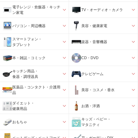
電子レンジ・炊飯器・キッチ
TV・オーディオ・カメラ
ン家電
パソコン・周辺機器
美容・健康家電
スマートフォン・
楽器・音響機器
タブレット
本・雑誌・コミック
CD・DVD
キッチン用品・
テレビゲーム
食器・調理器具
医薬品・コンタクト・介護用
美容・コスメ・香水
品
ダイエット・
お酒・洋酒
健康用品
キッズ・ベビー・
おもちゃ
マタニティ
ペットグッズ・ペットフード
花・ガーデン・DIY