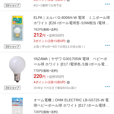
約2〜3週間で出荷予定
ELPA｜エルパ G-8006H-W 電球 ミニボール球
ホワイト [E26 /ボール電球形 /10W相当 /電球色
/1個][G8006HW]
762円(価格+送料)
212
円
+送料550円
2
ポイント
(
1
倍+
1
倍UP)
お取り寄せ[5〜8日で出荷](土日祝を除く)
YAZAWA｜ヤザワ G301705W 電球 ベビーボ
ール球 ホワイト [E17 /電球色 /1個 /ボール電球
形][G301705W]
770円(価格+送料)
220
円
+送料550円
4
ポイント
(
1
倍+
1
倍UP)
15:00までの注文で最短8/10お届け
オーム電機｜OHM ELECTRIC LB-G5725-W 電
球ベビーボール球 ホワイト [E17 /ボール電球形
/電球色 /1個][LBG5725W]
726円(価格+送料)