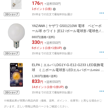
176
円
+送料550円
1
ポイント
(
1
倍)
15:00までの注文で最短8/10お届け
YAZAWA｜ヤザワ G501210W 電球 ベビーボ
ール球 ホワイト [E12 /ボール電球形 /電球色 /1
個][G501210W]
880円(価格+送料)
330
円
+送料550円
6
ポイント
(
1
倍+
1
倍UP)
15:00までの注文で最短8/10お届け
ELPA｜エルパ LDG1Y-G-E12-G233 LED装飾電
球 ミニボール電球形 LEDエルパボールmini ホ
ワイト [E12 /ボール電球形 /黄色 /1個]
1,383円(価格+送料)
[LDG1YGE12G233]
833
円
+送料550円
14
ポイント
(
1
倍+
1
倍UP)
15:00までの注文で最短8/10お届け
※検索結果が実際の商品内容（価格、送料、ポイント、在庫等）と異なる場合がご
ざいます。正しい情報は商品ページをご確認ください。