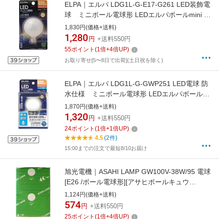
ELPA｜エルパ LDG1L-G-E17-G261 LED装飾電
球 ミニボール電球形 LEDエルパボールmini ホ
ワイト [E17 /ボール電球形 /電球色 /1個]
1,830円(価格+送料)
[LDG1LGE17G261]
1,280
円
+送料550円
55
ポイント
(
1
倍+
4
倍UP)
お取り寄せ[5〜8日で出荷](土日祝を除く)
ELPA｜エルパ LDG1L-G-GWP251 LED電球 防
水仕様 ミニボール電球形 LEDエルパボール
mini ホワイト [E26 /ボール電球形 /電球色 /1個]
1,870円(価格+送料)
[LDG1LGGWP251]
1,320
円
+送料550円
24
ポイント
(
1
倍+
1
倍UP)
4.5
(2件)
15:00までの注文で最短8/10お届け
旭光電機｜ASAHI LAMP GW100V-38W/95 電球
[E26 /ボール電球形][アサヒボールキュウ
G95GW100V3]
1,124円(価格+送料)
574
円
+送料550円
25
ポイント
(
1
倍+
4
倍UP)