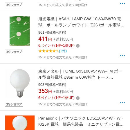
15:00までの注文で最短8/10お届け
旭光電機｜ASAHI LAMP GW110-V40W/70 電
球 ボールランプ ホワイト [E26 /ボール電球
形][GW110V40W70]
961円(価格+送料)
411
円
+送料550円
6
ポイント
(
1
倍+
1
倍UP)
5
(1件)
15:00までの注文で最短8/10お届け
東京メタル｜TOME G95100V54WW-TM ボー
ル型白熱電球 φ95mm 60W相当 トーメ
（Tome） [E26 /ボール電球形 /60W相当 /白色]
903円(価格+送料)
353
円
+送料550円
6
ポイント
(
1
倍+
1
倍UP)
15:00までの注文で最短8/10お届け
Panasonic｜パナソニック LDS110V54W・W・
K/25K 電球 簡易包装品 ミニクリプトン電球