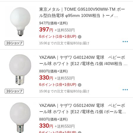
東京メタル｜TOME G95100V90WW-TM ボー
ル型白熱電球 φ95mm 100W相当 トーメ
（Tome） [E26 /ボール電球形 /100W相当 /白
947円(価格+送料)
色]
397
円
+送料550円
6
ポイント
(
1
倍+
1
倍UP)
15:00までの注文で最短8/10お届け
YAZAWA｜ヤザワ G401240W 電球 ベビーボ
ール球 ホワイト [E12 /電球色 /1個 /40W相当 /
ボール電球形][G401240W]
880円(価格+送料)
330
円
+送料550円
6
ポイント
(
1
倍+
1
倍UP)
15:00までの注文で最短8/10お届け
YAZAWA｜ヤザワ G501240W 電球 ベビーボ
ール球 ホワイト [E12 /電球色 /1個 /ボール電球
形][G501240W]
880円(価格+送料)
330
円
+送料550円
6
ポイント
(
1
倍+
1
倍UP)