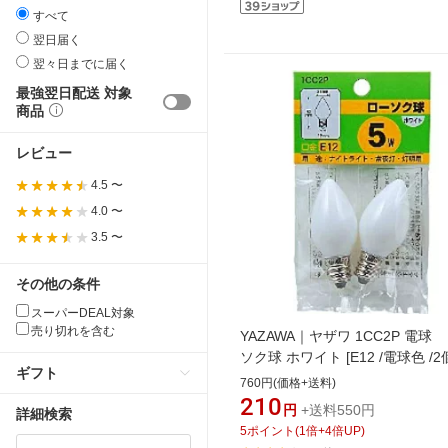
すべて
翌日届く
翌々日までに届く
最強翌日配送 対象
商品
レビュー
4.5 〜
4.0 〜
3.5 〜
その他の条件
スーパーDEAL対象
売り切れを含む
YAZAWA｜ヤザワ 1CC2P 電球
ソク球 ホワイト [E12 /電球色 /2
ギフト
ャンデリア電球形][1CC2P]
760円(価格+送料)
210
円
+送料550円
詳細検索
5
ポイント
(
1
倍+
4
倍UP)