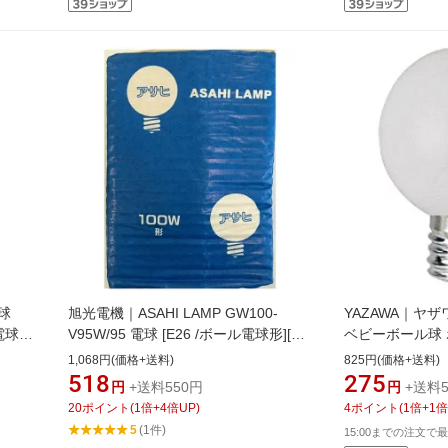
 電球
旭光電機｜ASAHI LAMP GW100-
YAZAWA｜ヤザ
/電球色
V95W/95 電球 [E26 /ボール電球形][ア
ベビーボール球 ホ
サヒボールキュウGW100V95W]
電球形 /電球色 /1
1,068円(価格+送料)
825円(価格+送料)
518
275
円
+送料550円
円
+送料5
20
ポイント
(
1
倍+
4
倍UP)
4
ポイント
(
1
倍+
1
倍
5
(1件)
15:00までの注文で最