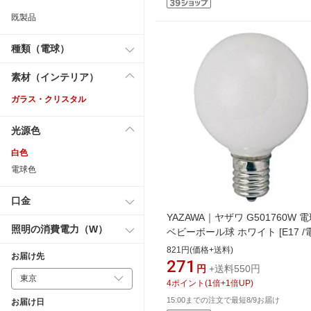
既製品
種類（電球）
素材（インテリア）
ガラス・クリスタル
光源色
白色
電球色
口金
YAZAWA｜ヤザワ G501760W
照明の消費電力（W）
ベビーボール球 ホワイト [E17 
/1個 /ボール電球形][G501760W]
821円(価格+送料)
お届け先
271
円
+送料550円
4
ポイント
(
1
倍+
1
倍UP)
15:00までの注文で最短8/9お届け
お届け日