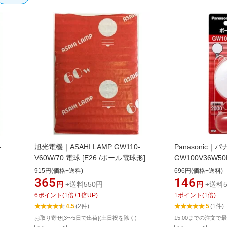
-
旭光電機｜ASAHI LAMP GW110-
Panasonic｜
V60W/70 電球 [E26 /ボール電球形]
GW100V36W5
][ア
[GW110V60W70]
[E17 /ボール電球
915円(価格+送料)
696円(価格+送料)
[GW100V36W50
365
146
円
+送料550円
円
+送料5
6
ポイント
(
1
倍+
1
倍UP)
1
ポイント
(
1
倍)
4.5
(2件)
5
(1件)
お取り寄せ[3〜5日で出荷](土日祝を除く)
15:00までの注文で最