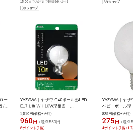
15:00までの注文で最短8/9お届け
 ロー
YAZAWA｜ヤザワ G40ボール形LED
YAZAWA｜ヤザ
個 /シ
E17 L色 WH 10W形相当
ベビーボール球 フ
LDG1LG40E17WH [E17 /10W相当 /電
電球形 /電球色 /1
1,510円(価格+送料)
825円(価格+送料)
球色 /1個]
960
275
円
+送料550円
円
+送料5
8
ポイント
(
1
倍)
4
ポイント
(
1
倍+
1
倍