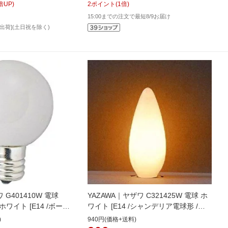
倍UP)
2
ポイント
(
1
倍)
15:00までの注文で最短8/9お届け
出荷](土日祝を除く)
ワ G401410W 電球
YAZAWA｜ヤザワ C321425W 電球 ホ
ワイト [E14 /ボール
ワイト [E14 /シャンデリア電球形 /電
個][G401410W]
球色 /1個][C321425W]
)
940円(価格+送料)