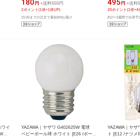
180
495
円
+送料550円
円
+送料5
2
ポイント
(
1
倍+
1
倍UP)
20
ポイント
(
1
倍+
4
15:00までの注文で最短8/9お届け
約2〜3週間で出荷予
 ホワイ
YAZAWA｜ヤザワ G402625W 電球
YAZAWA｜ヤザワ
0W相
ベビーボール球 ホワイト [E26 /ボール
ト [E12 /ナツメ