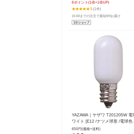
6
ポイント
(
1
倍+
1
倍UP)
5
(1件)
15:00までの注文で最短8/9お届け
YAZAWA｜ヤザワ T201205W 電
ワイト [E12 /ナツメ球形 /電球色 
[T201205W]
650円(価格+送料)