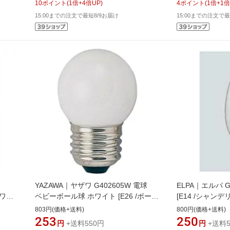
10
ポイント
(
1
倍+
4
倍UP)
4
ポイント
(
1
倍+
1
倍
15:00までの注文で最短8/9お届け
15:00までの注文で最
-
YAZAWA｜ヤザワ G402605W 電球
ELPA｜エルパ G
ホワイ
ベビーボール球 ホワイト [E26 /ボール
[E14 /シャンデ
電球形 /電球色 /1個][G402605W]
電球色 /1個][G7
803円(価格+送料)
800円(価格+送料)
253
250
円
+送料550円
円
+送料5