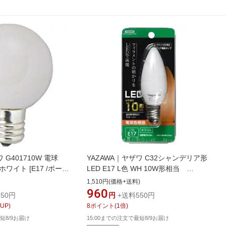
ワ G401710W 電球
YAZAWA｜ヤザワ C32シャンデリア形
ワイト [E17 /ボール
LED E17 L色 WH 10W形相当
個][G401710W]
LDC1LG32E17WH [E17 /シャンデリア
1,510円(価格+送料)
電球形 /10W相当 /電球色 /1個]
960
50円
円
+送料550円
UP)
8
ポイント
(
1
倍)
短8/9お届け
15:00までの注文で最短8/9お届け