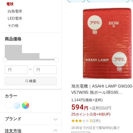
電球
白熱電球
LED電球
その他
商品価格
~
検索
旭光電機｜ASAHI LAMP GW100
V57W/95 旭ボール球G95
カラー
GW100V57W [E26 /ボール電球形
1,144円(価格+送料)
サヒボールキュウG95GW100V5]
594
円
+送料550円
25
ポイント
(
1
倍+
4
倍UP)
ブランド
3
(1件)
15:00までの注文で最短8/9お届け
注文方法