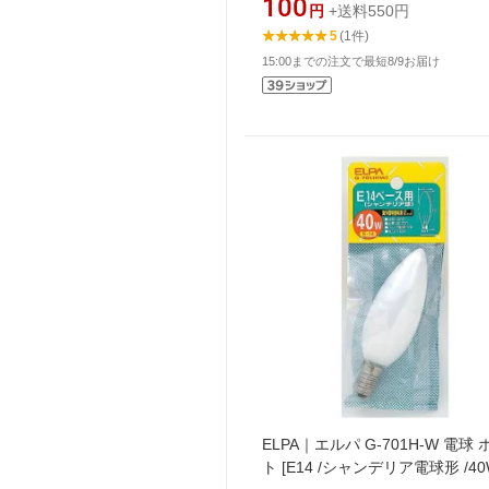
100
円
+送料550円
5
(1件)
15:00までの注文で最短8/9お届け
ELPA｜エルパ G-701H-W 電球
ト [E14 /シャンデリア電球形 /4