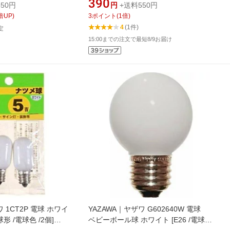
390
50円
円
+送料550円
倍UP)
3
ポイント
(
1
倍)
4
(1件)
定
15:00までの注文で最短8/9お届け
 1CT2P 電球 ホワイ
YAZAWA｜ヤザワ G602640W 電球
球形 /電球色 /2個]
ベビーボール球 ホワイト [E26 /電球色