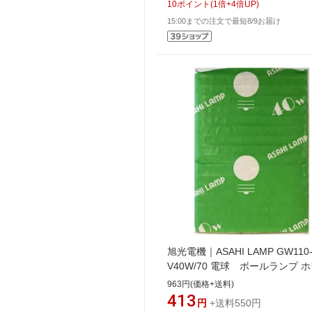
10
ポイント
(
1
倍+
4
倍UP)
15:00までの注文で最短8/9お届け
旭光電機｜ASAHI LAMP GW110
V40W/70 電球 ボールランプ 
ト [E26 /ボール電球形]
963円(価格+送料)
[GW110V40W70]
413
円
+送料550円