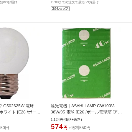
短8/9お届け
15:00までの注文で最短8/9お届け
ワ G502625W 電球
旭光電機｜ASAHI LAMP GW100V-
ワイト [E26 /ボール
38W/95 電球 [E26 /ボール電球形][アサ
個][G502625W]
ヒボールキュウG95GW100V3]
1,124円(価格+送料)
574
50円
円
+送料550円