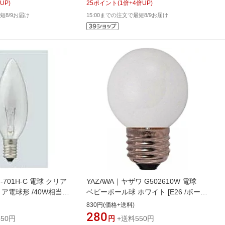
UP)
25
ポイント
(
1
倍+
4
倍UP)
短8/9お届け
15:00までの注文で最短8/9お届け
-701H-C 電球 クリア
YAZAWA｜ヤザワ G502610W 電球
リア電球形 /40W相当 /
ベビーボール球 ホワイト [E26 /ボール
01HC]
電球形 /電球色 /1個][G502610W]
830円(価格+送料)
280
50円
円
+送料550円