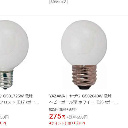
ワ G501725W 電球
YAZAWA｜ヤザワ G502640W 電球
ロスト [E17 /ボール
ベビーボール球 ホワイト [E26 /ボール
個][G501725W]
電球形 /電球色 /1個][G502640F]
825円(価格+送料)
275
50円
円
+送料550円
UP)
4
ポイント
(
1
倍+
1
倍UP)