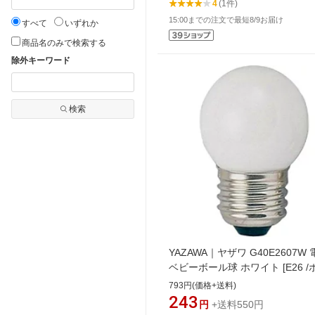
4
(1件)
15:00までの注文で最短8/9お届け
すべて
いずれか
商品名のみで検索する
除外キーワード
検索
YAZAWA｜ヤザワ G40E2607
ベビーボール球 ホワイト [E26 
電球形 /電球色 /1個][G40E26]
793円(価格+送料)
243
円
+送料550円