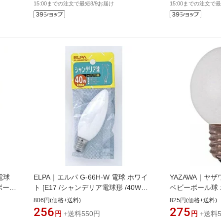
15:00までの注文で最短8/9お届け
15:00までの注文で最
W 電球
ELPA｜エルパ G-66H-W 電球 ホワイ
YAZAWA｜ヤザ
/ボール
ト [E17 /シャンデリア電球形 /40W相
ベビーボール球 ホ
当 /電球色 /1個][G66H]
電球形 /電球色 /1
806円(価格+送料)
825円(価格+送料)
256
275
円
+送料550円
円
+送料5