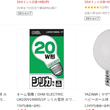
10
ポイント
(
1
倍+
4
倍UP)
10
ポイント
(
1
倍+
4
5
(2件)
15:00までの注文で最短8/9お届け
お取り寄せ[5〜8日で
球 ホ
オーム電機｜OHM ELECTRIC
YAZAWA｜ヤザ
/1個]
LW100V19W55/1P シリカ電球 ホワイ
ベビーボール球 ホ
ト [E26 /一般電球形 /電球色 /1個]
電球形 /電球色 /1
730円(価格+送料)
1,045円(価格+送料