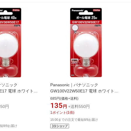
パナソニック
Panasonic｜パナソニック
0E17 電球 ホワイト
GW100V22W50E17 電球 ホワイト
形 /1個]
[E17 /ボール電球形 /1個]
685円(価格+送料)
E17]
[GW100V22W50E17]
135
50円
円
+送料550円
1
ポイント
(
1
倍)
15:00までの注文で最短8/9お届け
短8/9お届け