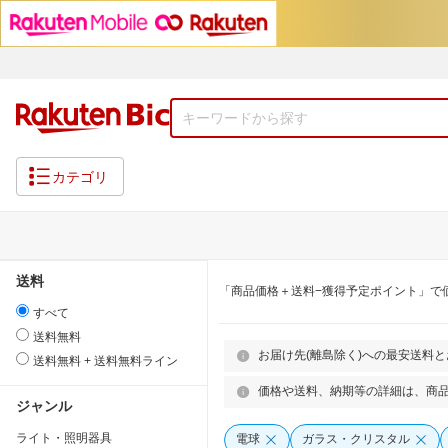
カテゴリ
送料
「商品価格＋送料−獲得予定ポイント」で
すべて
送料無料
お届け先(離島除く)への最安送料
送料無料 + 送料無料ライン
価格や送料、納期等の詳細は、商
ジャンル
ライト・照明器具
電球
ガラス・クリスタル