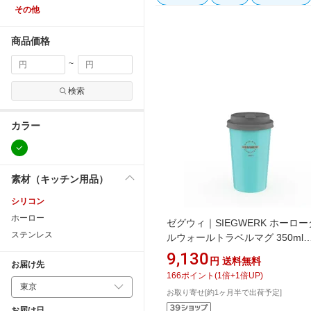
その他
商品価格
~
検索
カラー
素材（キッチン用品）
シリコン
ホーロー
ゼグウィ｜SIEGWERK ホーロ
ステンレス
ルウォールトラベルマグ 350ml
Siegwerk ゼグウィー ミントブ
9,130
円
送料無料
お届け先
TGDWCG9415734
166
ポイント
(
1
倍+
1
倍UP)
お取り寄せ[約1ヶ月半で出荷予定]
お届け日