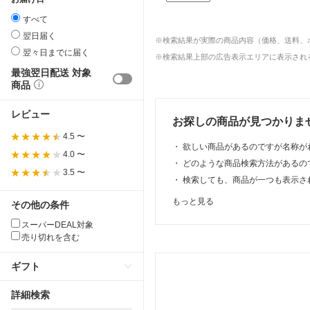
すべて
翌日届く
※検索結果が実際の商品内容（価格、送料、
翌々日までに届く
※検索結果上部の広告表示エリアに表示される
最強翌日配送 対象
商品
レビュー
お探しの商品が見つかりま
4.5 〜
・
欲しい商品があるのですが名称が
4.0 〜
・
どのような商品検索方法があるの
3.5 〜
・
検索しても、商品が一つも表示さ
もっと見る
その他の条件
スーパーDEAL対象
売り切れを含む
ギフト
詳細検索