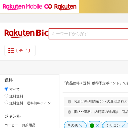
カテゴリ
送料
「商品価格＋送料−獲得予定ポイント」で
すべて
送料無料
お届け先(離島除く)への最安送料
送料無料 + 送料無料ライン
価格や送料、納期等の詳細は、商
ジャンル
コーヒー・お茶用品
その他
シリコン