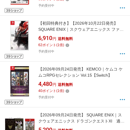
予約受付中
【初回特典付き】【2026年10月22日発売】
SQUARE ENIX｜スクウェアエニックス ファイ
ナルファンタジー レゾナンス【Switch】
6,910
円
送料無料
62
ポイント
(
1
倍)
予約受付中
【2026年09月24日発売】 KEMCO｜ケムコ ケ
ムコRPGセレクション Vol.15【Switch】
4,480
円
送料無料
40
ポイント
(
1
倍)
予約受付中
【2026年09月24日発売】 SQUARE ENIX｜ス
クウェアエニックス ドラゴンクエストXI 過ぎ
去りし時を求めて S【Switch 2】
5,200