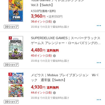
Tozai Games アイレムコレクション
Vol.3【Switch】
4,510円(価格+送料)
3,960
円
+送料550円
36
ポイント
(
1
倍)
15:00までの注文で最短8/9お届け
SUPERDELUXE GAMES｜スーパーデラックス
ゲームス アレンジャー・ロールパズリングの旅
【Switch】
4,480
円
送料無料
40
ポイント
(
1
倍)
15:00までの注文で最短8/9お届け
メビウス｜Mobius ブレイブダンジョン Wパ
ック 通常版【Switch】
4,930
円
送料無料
44
ポイント
(
1
倍)
15:00までの注文で最短8/9お届け