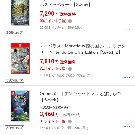
パストラベラー0【Switch】
7,290
円
送料無料
66
ポイント
(
1
倍)
15:00までの注文で最短8/9お届け
マーベラス｜Marvelous 龍の国 ルーンファクト
リー Nintendo Switch 2 Edition【Switch 2】
7,810
円
送料無料
71
ポイント
(
1
倍)
15:00までの注文で最短8/9お届け
Odencat｜オデンキャット メグとばけもの
【Switch】
4,010円(価格+送料)
3,460
円
+送料550円
31
ポイント
(
1
倍)
15:00までの注文で最短8/9お届け