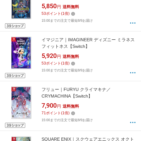
の大冒険【Switch】
5,850
円
送料無料
53
ポイント
(
1
倍)
15:00までの注文で最短8/9お届け
イマジニア｜IMAGINEER ディズニー ミラネス
フィットネス【Switch】
5,920
円
送料無料
53
ポイント
(
1
倍)
15:00までの注文で最短8/9お届け
フリュー｜FURYU クライマキナ／
CRYMACHINA【Switch】
7,900
円
送料無料
71
ポイント
(
1
倍)
15:00までの注文で最短8/9お届け
SQUARE ENIX｜スクウェアエニックス オクト