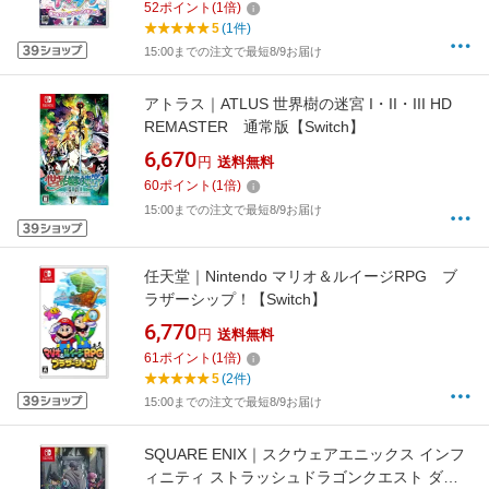
52
ポイント
(
1
倍)
5
(1件)
15:00までの注文で最短8/9お届け
アトラス｜ATLUS 世界樹の迷宮 I・II・III HD
REMASTER 通常版【Switch】
6,670
円
送料無料
60
ポイント
(
1
倍)
15:00までの注文で最短8/9お届け
任天堂｜Nintendo マリオ＆ルイージRPG ブ
ラザーシップ！【Switch】
6,770
円
送料無料
61
ポイント
(
1
倍)
5
(2件)
15:00までの注文で最短8/9お届け
SQUARE ENIX｜スクウェアエニックス インフ
ィニティ ストラッシュドラゴンクエスト ダイ