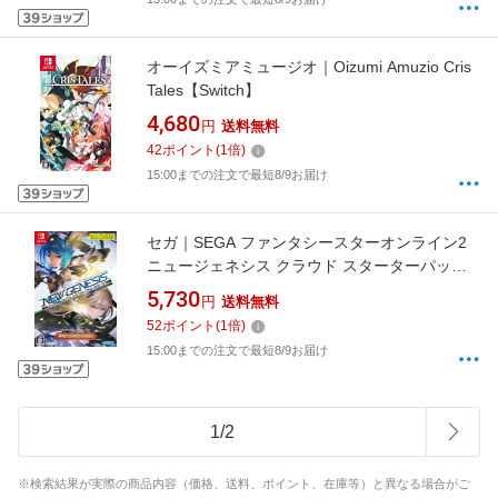
オーイズミアミュージオ｜Oizumi Amuzio Cris
Tales【Switch】
4,680
円
送料無料
42
ポイント
(
1
倍)
15:00までの注文で最短8/9お届け
セガ｜SEGA ファンタシースターオンライン2
ニュージェネシス クラウド スターターパッケ
ージ リミテッドエディション【Switch】
5,730
円
送料無料
52
ポイント
(
1
倍)
15:00までの注文で最短8/9お届け
1
/
2
※検索結果が実際の商品内容（価格、送料、ポイント、在庫等）と異なる場合がご