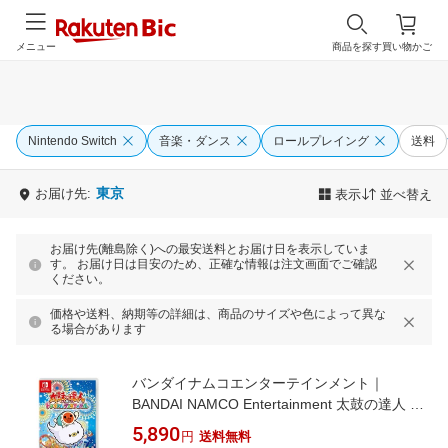
メニュー
商品を探す
買い物かご
Nintendo Switch
音楽・ダンス
ロールプレイング
送料
東京
お届け先:
表示
並べ替え
お届け先(離島除く)への最安送料とお届け日を表示していま
す。 お届け日は目安のため、正確な情報は注文画面でご確認
ください。
価格や送料、納期等の詳細は、商品のサイズや色によって異な
る場合があります
バンダイナムコエンターテインメント｜
BANDAI NAMCO Entertainment 太鼓の達人 ド
ンダフルフェスティバル【Switch】
5,890
円
送料無料