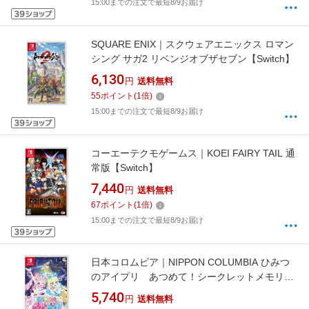
15:00までの注文で最短8/9お届け
SQUARE ENIX｜スクウェアエニックス ロマン
シング サガ2 リベンジオブザセブン【Switch】
6,130
円
送料無料
55
ポイント
(
1
倍)
15:00までの注文で最短8/9お届け
コーエーテクモゲームス｜KOEI FAIRY TAIL 通
常版【Switch】
7,440
円
送料無料
67
ポイント
(
1
倍)
15:00までの注文で最短8/9お届け
日本コロムビア｜NIPPON COLUMBIA ひみつ
のアイプリ あつめて！シークレットメモリー
ズ【Switch】
5,740
円
送料無料