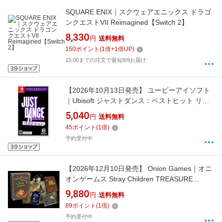
SQUARE ENIX｜スクウェアエニックス ドラゴ
ンクエストVII Reimagined【Switch 2】
8,330
円
送料無料
150
ポイント
(
1
倍+
1
倍UP)
15:00までの注文で最短8/9お届け
【2026年10月13日発売】 ユービーアイソフト
｜Ubisoft ジャストダンス：ベストヒット リミ
テッドエディション【Switch】
5,040
円
送料無料
45
ポイント
(
1
倍)
予約受付中
【2026年12月10日発売】 Onion Games｜オニ
オンゲームス Stray Children TREASURE
BOX【Switch】
9,880
円
送料無料
89
ポイント
(
1
倍)
予約受付中