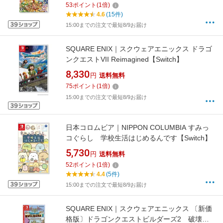
53
ポイント
(
1
倍)
4.6
(15件)
15:00までの注文で最短8/9お届け
SQUARE ENIX｜スクウェアエニックス ドラゴ
ンクエストVII Reimagined【Switch】
8,330
円
送料無料
75
ポイント
(
1
倍)
15:00までの注文で最短8/9お届け
日本コロムビア｜NIPPON COLUMBIA すみっ
コぐらし 学校生活はじめるんです【Switch】
5,730
円
送料無料
52
ポイント
(
1
倍)
4.4
(5件)
15:00までの注文で最短8/9お届け
SQUARE ENIX｜スクウェアエニックス 〔新価
格版〕ドラゴンクエストビルダーズ2 破壊神