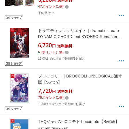
円
送料無料
47
ポイント
(
1
倍)
予約受付中
ドラマティッククリエイト｜dramatic create
DYNAMIC CHORD feat.KYOHSO Remaster
edition【Switch】
6,730
円
送料無料
61
ポイント
(
1
倍)
15:00までの注文で最短8/9お届け
ブロッコリー｜BROCCOLI UN:LOGICAL 通常
版【Switch】
7,720
円
送料無料
70
ポイント
(
1
倍)
15:00までの注文で最短8/9お届け
THQジャパン ロコモト Locomoto【Switch】