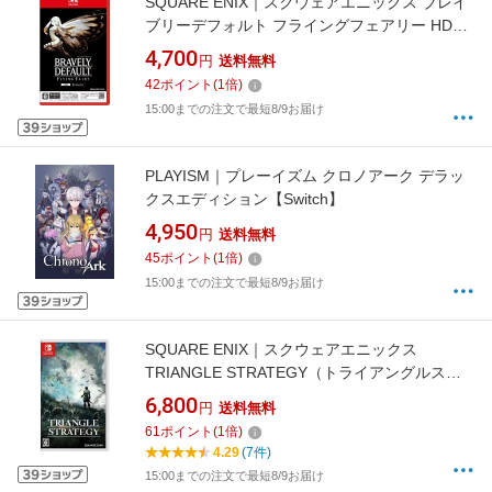
SQUARE ENIX｜スクウェアエニックス ブレイ
ブリーデフォルト フライングフェアリー HDリ
マスター【Switch 2】
4,700
円
送料無料
42
ポイント
(
1
倍)
15:00までの注文で最短8/9お届け
PLAYISM｜プレーイズム クロノアーク デラッ
クスエディション【Switch】
4,950
円
送料無料
45
ポイント
(
1
倍)
15:00までの注文で最短8/9お届け
SQUARE ENIX｜スクウェアエニックス
TRIANGLE STRATEGY（トライアングルスト
ラテジー）【Switch】
6,800
円
送料無料
61
ポイント
(
1
倍)
4.29
(7件)
15:00までの注文で最短8/9お届け