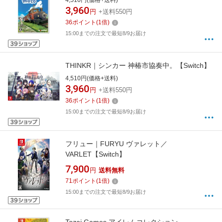
4,510円(価格+送料)
3,960
円
+送料550円
36
ポイント
(
1
倍)
15:00までの注文で最短8/9お届け
THINKR｜シンカー 神椿市協奏中。【Switch】
4,510円(価格+送料)
3,960
円
+送料550円
36
ポイント
(
1
倍)
15:00までの注文で最短8/9お届け
フリュー｜FURYU ヴァレット／
VARLET【Switch】
7,900
円
送料無料
71
ポイント
(
1
倍)
15:00までの注文で最短8/9お届け