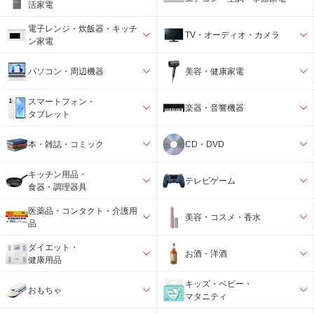
活家電
電子レンジ・炊飯器・キッチ
TV・オーディオ・カメラ
ン家電
パソコン・周辺機器
美容・健康家電
スマートフォン・
楽器・音響機器
タブレット
本・雑誌・コミック
CD・DVD
キッチン用品・
テレビゲーム
食器・調理器具
医薬品・コンタクト・介護用
美容・コスメ・香水
品
ダイエット・
お酒・洋酒
健康用品
キッズ・ベビー・
おもちゃ
マタニティ