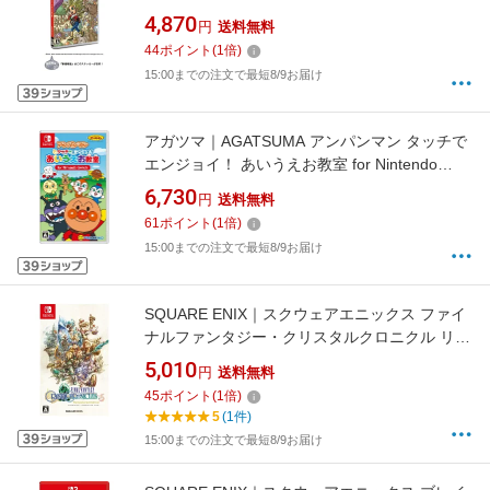
シドーとからっぽの島【Switch】
4,870
円
送料無料
44
ポイント
(
1
倍)
15:00までの注文で最短8/9お届け
アガツマ｜AGATSUMA アンパンマン タッチで
エンジョイ！ あいうえお教室 for Nintendo
Switch【Switch】
6,730
円
送料無料
61
ポイント
(
1
倍)
15:00までの注文で最短8/9お届け
SQUARE ENIX｜スクウェアエニックス ファイ
ナルファンタジー・クリスタルクロニクル リマ
スター【Switch】
5,010
円
送料無料
45
ポイント
(
1
倍)
5
(1件)
15:00までの注文で最短8/9お届け