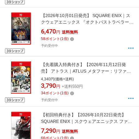
【2026年10月01日発売】 SQUARE ENIX｜ス
クウェアエニックス 『オクトパストラベラー』
＋『オクトパストラベラーII』バンドル
6,470
円
送料無料
【Switch 2】
58
ポイント
(
1
倍)
予約受付中
【先着購入特典付き】【2026年11月12日発
売】 アトラス｜ATLUS メタファー：リファン
タジオ【Switch 2】
4,340円(価格+送料)
3,790
円
+送料550円
34
ポイント
(
1
倍)
予約受付中
【初回特典付き】【2026年10月22日発売】
SQUARE ENIX｜スクウェアエニックス ファイ
ナルファンタジー レゾナンス【Switch 2】
7,290
円
送料無料
66
ポイント
(
1
倍)