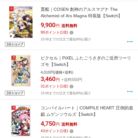
賈船｜COSEN 創神のアルスマグナ The
Alchemist of Ars Magna 特装版【Switch】
9,900
円
送料無料
90
ポイント
(
1
倍)
15:00までの注文で最短8/9お届け
ピクセル｜PiXEL ふたごうさぎのご近所ツーリ
ズモ【Switch】
4,010円(価格+送料)
3,460
円
+送料550円
31
ポイント
(
1
倍)
15:00までの注文で最短8/9お届け
コンパイルハート｜COMPILE HEART 圧倒的遊
戯 ムゲンソウルズ【Switch】
4,750
円
送料無料
43
ポイント
(
1
倍)
15:00までの注文で最短8/9お届け