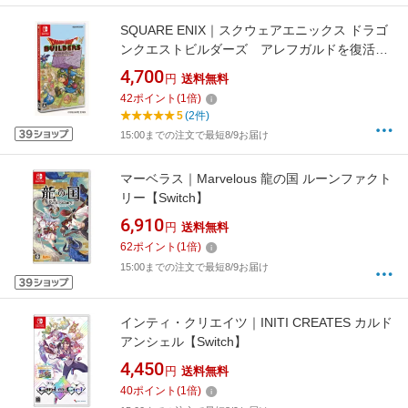
SQUARE ENIX｜スクウェアエニックス ドラゴ
ンクエストビルダーズ アレフガルドを復活せ
よ【Switch】
4,700
円
送料無料
42
ポイント
(
1
倍)
5
(2件)
15:00までの注文で最短8/9お届け
マーベラス｜Marvelous 龍の国 ルーンファクト
リー【Switch】
6,910
円
送料無料
62
ポイント
(
1
倍)
15:00までの注文で最短8/9お届け
インティ・クリエイツ｜INITI CREATES カルド
アンシェル【Switch】
4,450
円
送料無料
40
ポイント
(
1
倍)