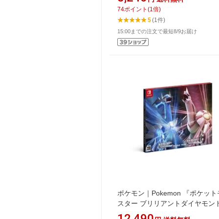
74
ポイント
(
1
倍)
5
(1件)
15:00までの注文で最短8/9お届け
ポケモン｜Pokemon 『ポケッ
スター ブリリアントダイヤモン
ャイニングパール』ダブルパッ
12,490