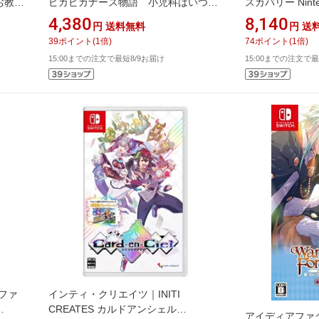
お教室
ピカピカナース物語 小児科はいつも
スカバリー Nintend
大騒ぎ for Nintendo
＋ スターリーワー
4,380
8,140
円
送料無料
円
送
Switch【Switch】
39
ポイント
(
1
倍)
74
ポイント
(
1
倍)
15:00までの注文で最短8/9お届け
15:00までの注文で最
 ファ
インティ・クリエイツ｜INITI
CREATES カルドアンシェル
アイディアファク