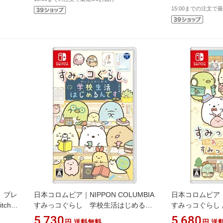
15:00までの注文で最
説 ブレ
日本コロムビア｜NIPPON COLUMBIA
日本コロムビア｜N
tch 2
すみっコぐらし 学校生活はじめるん
すみっコぐらし
です【Switch】
ウン【Switch】
5,730
5,680
円
送料無料
円
送