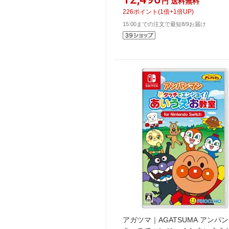
円
送料無料
226
ポイント
(
1
倍+
1
倍UP)
15:00までの注文で最短8/9お届け
アガツマ｜AGATSUMA アンパ