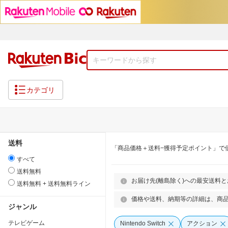
カテゴリ
送料
「商品価格＋送料−獲得予定ポイント」で
すべて
送料無料
お届け先(離島除く)への最安送料
送料無料 + 送料無料ライン
価格や送料、納期等の詳細は、商
ジャンル
テレビゲーム
Nintendo Switch
アクション