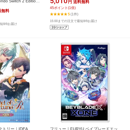
5,010
o Switch 2 Edition
円
送料無料
ルド【Switch 2】
45
ポイント
(
1
倍)
料無料
5
(1件)
15:00までの注文で最短8/9お届け
短8/9お届け
トリー｜IDEA
フリュー｜FURYU ベイブレードエッ