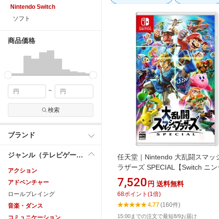
Nintendo Switch
ソフト
商品価格
~
検索
ブランド
ジャンル（テレビゲーム）
任天堂｜Nintendo 大乱闘スマ
ラザーズ SPECIAL【Switch ニ
アクション
ドー スイッチ ソフト スマブラ】
7,520
アドベンチャー
円
送料無料
ロールプレイング
68
ポイント
(
1
倍)
4.77
(160件)
音楽・ダンス
15:00までの注文で最短8/9お届け
コミュニケーション