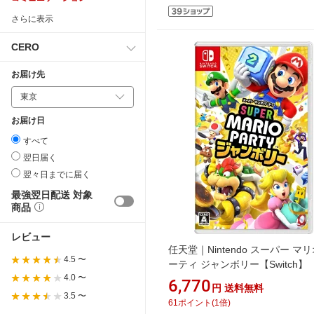
さらに表示
CERO
お届け先
お届け日
すべて
翌日届く
翌々日までに届く
最強翌日配送 対象
商品
レビュー
任天堂｜Nintendo スーパー マ
4.5 〜
ーティ ジャンボリー【Switch】
4.0 〜
6,770
円
送料無料
3.5 〜
61
ポイント
(
1
倍)