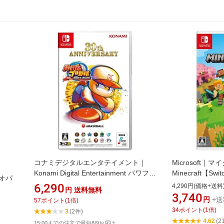
コナミデジタルエンタテイメント｜
Microsoft｜
Konami Digital Entertainment パワフル
Minecraft【Swi
リオパ
プロ野球2024-2025【Switch】
6,290
4,290円(価格+送料
円
送料無料
3,740
円
+送
57
ポイント
(
1
倍)
34
ポイント
(
1
倍)
3
(2件)
4.62
(2
15:00までの注文で最短8/9お届け