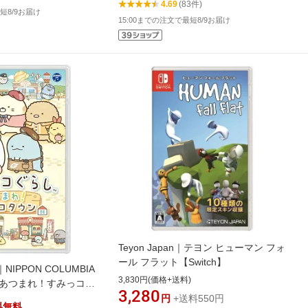
4.69
(83件)
短8/9お届け
15:00までの注文で最短8/9お届け
Teyon Japan｜テヨン ヒューマン フォ
ール フラット【Switch】
IPPON COLUMBIA
3,830円(価格+送料)
 あつまれ！すみっコタ
3,280
円
+送料550円
料無料