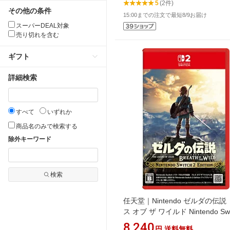
5
(2件)
その他の条件
15:00までの注文で最短8/9お届け
スーパーDEAL対象
売り切れを含む
ギフト
詳細検索
すべて
いずれか
商品名のみで検索する
除外キーワード
検索
任天堂｜Nintendo ゼルダの伝
ス オブ ザ ワイルド Nintendo Swi
Edition【Switch 2】
8,240
円
送料無料