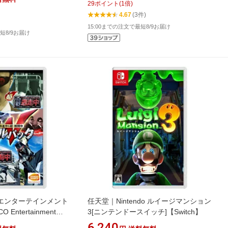
29
ポイント
(
1
倍)
4.67
(3件)
15:00までの注文で最短8/9お届け
短8/9お届け
エンターテインメント
任天堂｜Nintendo ルイージマンション
 Entertainment
3[ニンテンドースイッチ]【Switch】
・戦闘中 ダブルパック
6,240