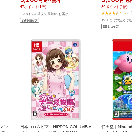
円
送料無料
円
送
[ニンテンドース
47
ポイント
(
1
倍)
36
ポイント
(
1
倍)
【Switch】
4.67
(3
15:00までの注文で最短8/9お届け
15:00までの注文で最
ンマン
日本コロムビア｜NIPPON COLUMBIA
任天堂｜Ninte