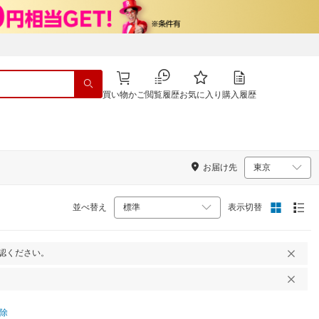
買い物かご
閲覧履歴
お気に入り
購入履歴
お届け先
並べ替え
表示切替
認ください。
除