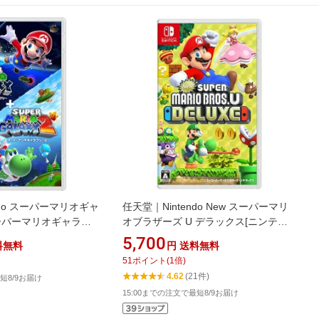
ndo スーパーマリオギャ
任天堂｜Nintendo New スーパーマリ
ーパーマリオギャラク
オブラザーズ U デラックス[ニンテン
】
ドースイッチ ソフト]【Switch】
5,700
料無料
円
送料無料
51
ポイント
(
1
倍)
4.62
(21件)
短8/9お届け
15:00までの注文で最短8/9お届け