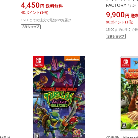
【Switch】
4,450
FACTORY ワ
円
送料無料
R for Nintend
40
ポイント
(
1
倍)
9,900
円
送
【Switch】
15:00までの注文で最短8/9お届け
90
ポイント
(
1
倍)
15:00までの注文で最
MBIA
任天堂｜Ninte