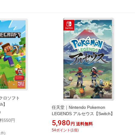
マイクロソフト
tch】
任天堂｜Nintendo Pokemon
)
LEGENDS アルセウス【Switch】
料550円
5,980
円
送料無料
54
ポイント
(
1
倍)
1件)