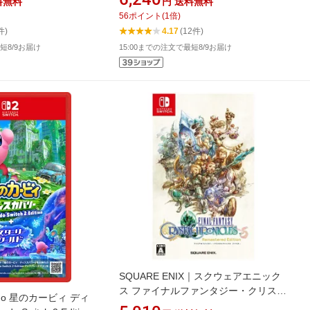
料無料
円
送料無料
イッチ ソフト]
56
ポイント
(
1
倍)
件)
4.17
(12件)
短8/9お届け
15:00までの注文で最短8/9お届け
SQUARE ENIX｜スクウェアエニック
ス ファイナルファンタジー・クリスタ
ndo 星のカービィ ディ
ルクロニクル リマスター【Switch】