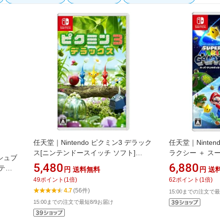
任天堂｜Nintendo ピクミン3 デラック
任天堂｜Ninte
ス[ニンテンドースイッチ ソフト]
ラクシー ＋ ス
ッシュブ
【Switch】
シー 2【Switch
5,480
6,880
ンテン
円
送料無料
円
送
49
ポイント
(
1
倍)
62
ポイント
(
1
倍)
4.7
(56件)
15:00までの注文で最
15:00までの注文で最短8/9お届け