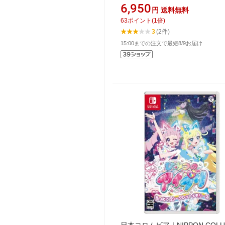
【Switch】
6,950
円
送料無料
63
ポイント
(
1
倍)
3
(2件)
15:00までの注文で最短8/9お届け
日本コロムビア｜NIPPON COLU