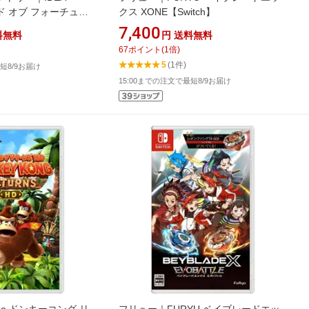
ンド オブ フォーチュン
クス XONE【Switch】
o Switch 特装版
7,400
料無料
円
送料無料
67
ポイント
(
1
倍)
5
(1件)
短8/9お届け
15:00までの注文で最短8/9お届け
ndo ドンキーコング リ
フリュー｜FURYU ベイブレードエッ