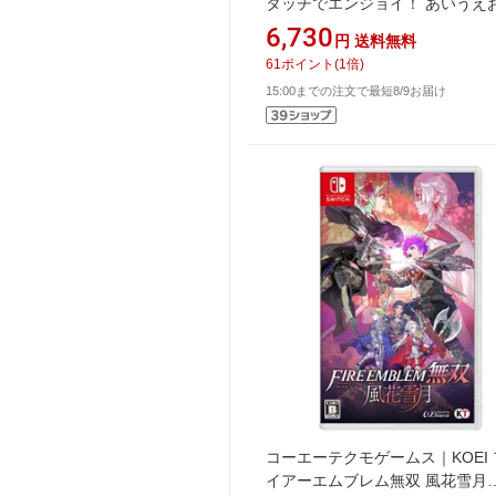
タッチでエンジョイ！ あいうえ
for Nintendo Switch【Switch】
6,730
円
送料無料
61
ポイント
(
1
倍)
15:00までの注文で最短8/9お届け
コーエーテクモゲームス｜KOEI
イアーエムブレム無双 風花雪月