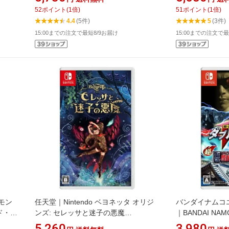
52
ポイント
(
1
倍)
51
ポイント
(
1
倍)
4.4
(5件)
5
(3件)
15:00までの注文で最短8/9お届け
15:00までの注文で最
トモン
任天堂｜Nintendo ベヨネッタ オリジ
バンダイナムコ
ド・シ
ンズ: セレッサと迷子の悪魔
｜BANDAI NAMCO
ク
【Switch】
超・逃走中＆超
5,260
3,980