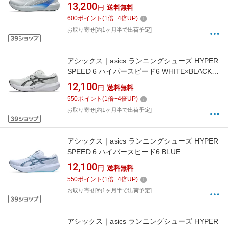
ストラワイド PIEDMONT GREY×NEON BLUE
13,200
円
送料無料
1011C231 [メンズ /27.0cm /幅:ExtraWide(4E相
600
ポイント
(
1
倍+
4
倍UP)
当)]【返品交換不可】
お取り寄せ[約1ヶ月半で出荷予定]
アシックス｜asics ランニングシューズ HYPER
SPEED 6 ハイパースピード6 WHITE×BLACK
1013A237 [ユニセックス /27.0cm /幅:2E]【返
12,100
円
送料無料
品交換不可】
550
ポイント
(
1
倍+
4
倍UP)
お取り寄せ[約1ヶ月半で出荷予定]
アシックス｜asics ランニングシューズ HYPER
SPEED 6 ハイパースピード6 BLUE
FADE×INDEPENDENCE BLUE 1013A237 [ユニ
12,100
円
送料無料
セックス /26.0cm /幅:2E]【返品交換不可】
550
ポイント
(
1
倍+
4
倍UP)
お取り寄せ[約1ヶ月半で出荷予定]
アシックス｜asics ランニングシューズ HYPER