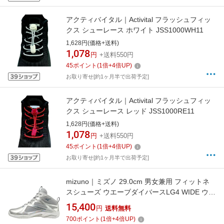
アクティバイタル｜Activital フラッシュフィッ
クス シューレース ホワイト JSS1000WH11
1,628円(価格+送料)
1,078
円
+送料550円
45
ポイント
(
1
倍+
4
倍UP)
お取り寄せ[約1ヶ月半で出荷予定]
アクティバイタル｜Activital フラッシュフィッ
クス シューレース レッド JSS1000RE11
1,628円(価格+送料)
1,078
円
+送料550円
45
ポイント
(
1
倍+
4
倍UP)
お取り寄せ[約1ヶ月半で出荷予定]
mizuno｜ミズノ 29.0cm 男女兼用 フィットネ
スシューズ ウエーブダイバースLG4 WIDE ウィ
ズ：3E相当(グレー×ホワイト) K1GF2272【返
15,400
円
送料無料
品交換不可】
700
ポイント
(
1
倍+
4
倍UP)