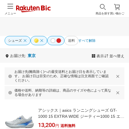
メニュー
商品を探す
買い物かご
シューズ
送料
すべて解除
東京
お届け先:
表示
並べ替え
お届け先(離島除く)への最安送料とお届け日を表示していま
す。 お届け日は目安のため、正確な情報は注文画面でご確認
ください。
価格や送料、納期等の詳細は、商品のサイズや色によって異な
る場合があります
アシックス｜asics ランニングシューズ GT-
1000 15 EXTRA WIDE ジーティー1000 15 エク
ストラワイド PIEDMONT GREY×NEON BLUE
13,200
円
送料無料
1011C231 [メンズ /27.5cm /幅:ExtraWide(4E相