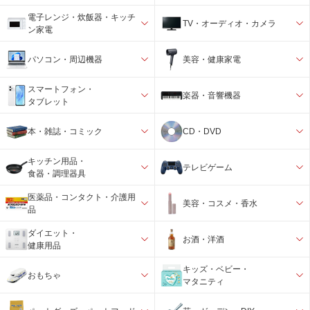
電子レンジ・炊飯器・キッチ
TV・オーディオ・カメラ
ン家電
パソコン・周辺機器
美容・健康家電
スマートフォン・
楽器・音響機器
タブレット
本・雑誌・コミック
CD・DVD
キッチン用品・
テレビゲーム
食器・調理器具
医薬品・コンタクト・介護用
美容・コスメ・香水
品
ダイエット・
お酒・洋酒
健康用品
キッズ・ベビー・
おもちゃ
マタニティ