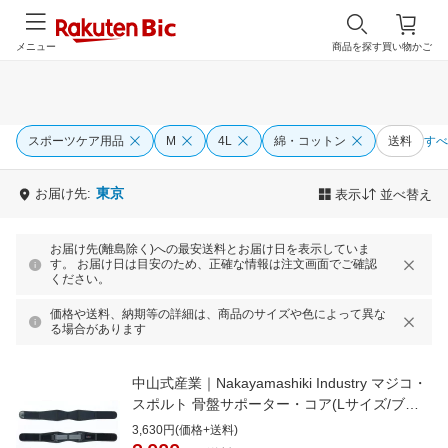
メニュー
商品を探す
買い物かご
スポーツケア用品
M
4L
綿・コットン
送料
すべ
東京
お届け先:
表示
並べ替え
お届け先(離島除く)への最安送料とお届け日を表示していま
す。 お届け日は目安のため、正確な情報は注文画面でご確認
ください。
価格や送料、納期等の詳細は、商品のサイズや色によって異な
る場合があります
中山式産業｜Nakayamashiki Industry マジコ・
スポルト 骨盤サポーター・コア(Lサイズ/ブラ
ック) 242556
3,630円(価格+送料)