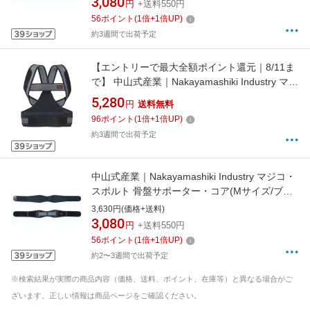
3,080
円
+送料550円
56
ポイント
(
1
倍+
1
倍UP)
約3週間で出荷予定
【エントリーで最大全額ポイント還元｜8/11ま
で】 中山式産業｜Nakayamashiki Industry マジ
コ・スポルト 姿勢サポーター・コア(SSサイズ/
5,280
円
送料無料
ブラック) 372216
96
ポイント
(
1
倍+
1
倍UP)
約3週間で出荷予定
中山式産業｜Nakayamashiki Industry マジコ・
スポルト 骨盤サポーター・コア(Mサイズ/ブラ
ック) 242536
3,630円(価格+送料)
3,080
円
+送料550円
56
ポイント
(
1
倍+
1
倍UP)
約2〜3週間で出荷予定
※検索結果が実際の商品内容（価格、送料、ポイント、在庫等）と異なる場合がご
ざいます。正しい情報は商品ページをご確認ください。