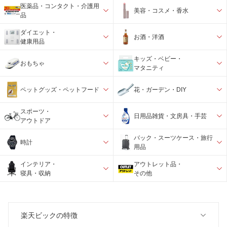
医薬品・コンタクト・介護用
美容・コスメ・香水
品
ダイエット・
お酒・洋酒
健康用品
キッズ・ベビー・
おもちゃ
マタニティ
ペットグッズ・ペットフード
花・ガーデン・DIY
スポーツ・
日用品雑貨・文房具・手芸
アウトドア
バック・スーツケース・旅行
時計
用品
インテリア・
アウトレット品・
寝具・収納
その他
楽天ビックの特徴