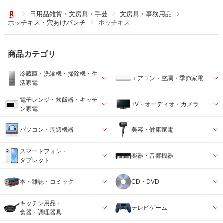
日用品雑貨・文房具・手芸
文房具・事務用品
ホッチキス・穴あけパンチ
ホッチキス
商品カテゴリ
冷蔵庫・洗濯機・掃除機・生
エアコン・空調・季節家電
活家電
電子レンジ・炊飯器・キッチ
TV・オーディオ・カメラ
ン家電
パソコン・周辺機器
美容・健康家電
スマートフォン・
楽器・音響機器
タブレット
本・雑誌・コミック
CD・DVD
キッチン用品・
テレビゲーム
食器・調理器具