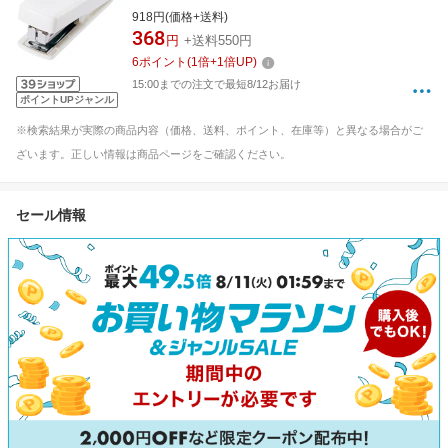
918円(価格+送料)
368
円
+送料550円
6
ポイント
(
1
倍+
1
倍UP)
15:00までの注文で最短8/12お届け
ポイントUPジャンル
※検索結果が実際の商品内容（価格、送料、ポイント、在庫等）と異なる場合がご
ざいます。正しい情報は商品ページをご確認ください。
セール情報