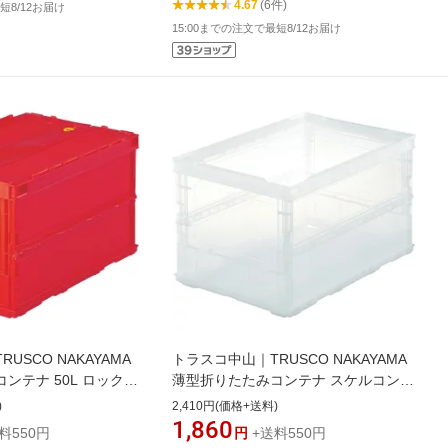
4.67
(6件)
短8/12お届け
15:00までの注文で最短8/12お届け
USCO NAKAYAMA
トラスコ中山｜TRUSCO NAKAYAMA
ンテナ 50L ロックフ
薄型折りたたみコンテナ スケルコン
50B(R)
50L 透明 TSK-O50B(TM)
)
2,410円(価格+送料)
1,860
料550円
円
+送料550円