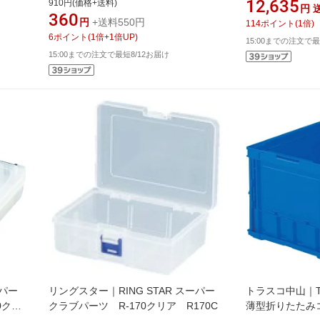
12,635
910円(価格+送料)
円
360
円
+送料550円
114
ポイント
(
1
倍)
6
ポイント
(
1
倍+
1
倍UP)
15:00までの注文で最
15:00までの注文で最短8/12お届け
ーパー
リングスター｜RING STAR スーパー
トラスコ中山｜TR
0クリ
クラブパーツ R-170クリア R170C
薄型折りたたみコ