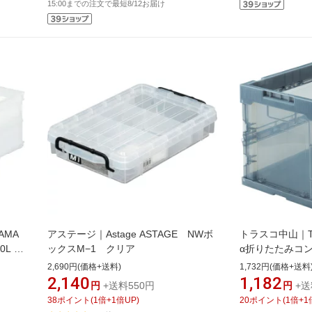
15:00までの注文で最短8/12お届け
AMA
アステージ｜Astage ASTAGE NWボ
トラスコ中山｜TR
L 透
ックスM−1 クリア
α折りたたみコン
透明ブラック TR-
2,690円(価格+送料)
1,732円(価格+送料
2,140
1,182
円
+送料550円
円
+送
38
ポイント
(
1
倍+
1
倍UP)
20
ポイント
(
1
倍+
1