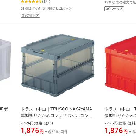
5
(1件)
15:00までの注文で最
15:00までの注文で最短8/12お届け
NFボ
トラスコ中山｜TRUSCO NAKAYAMA
トラスコ中山｜TR
薄型折りたたみコンテナスケルコン
薄型折りたたみコ
50L ロックフタ付 透明ブラック TSK-
タ付 レッド TR-C
2,426円(価格+送料)
2,426円(価格+送料
C50B(BK)
1,876
1,876
円
+送料550円
円
+送