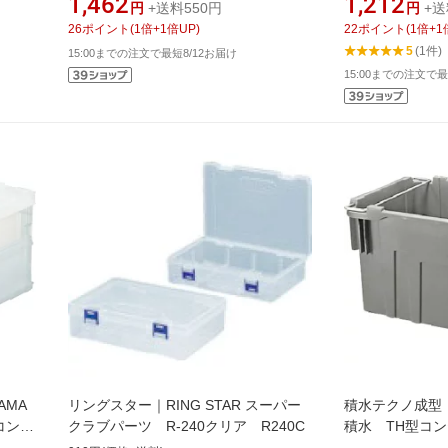
1,462
1,212
円
+送料550円
円
+送
26
ポイント
(
1
倍+
1
倍UP)
22
ポイント
(
1
倍+
1
5
(1件)
15:00までの注文で最短8/12お届け
15:00までの注文で最
AMA
リングスター｜RING STAR スーパー
積水テクノ成型｜SE
コン
クラブパーツ R-240クリア R240C
積水 TH型コ
TH−110 グレ