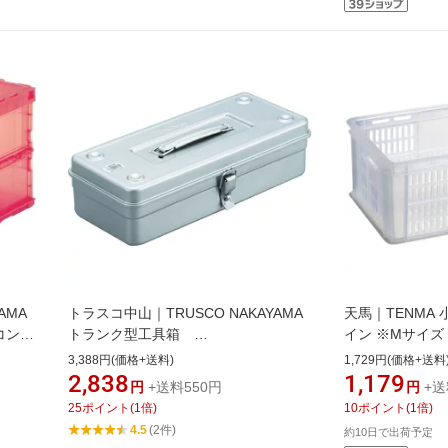
AMA
トラスコ中山｜TRUSCO NAKAYAMA
天馬｜TENMA
コン
トランク型工具箱
イン ※Mサイズ
K-
W359XD163XH102 シルバー
W40.7×D25.7×
3,388円(価格+送料)
1,729円(価格+送料
T350SV
（TENMA） クリ
2,838
1,179
円
+送料550円
円
+送
25
ポイント
(
1
倍)
10
ポイント
(
1
倍)
4.5
(2件)
約10日で出荷予定