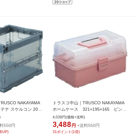
USCO NAKAYAMA
トラスコ中山｜TRUSCO NAKAYAMA
テナ スケルコン 20L
ホームケース 321×195×165 ピン
S20BK(BK)
ク HP320
)
4,038円(価格+送料)
3,488
料550円
円
+送料550円
倍UP)
31
ポイント
(
1
倍)