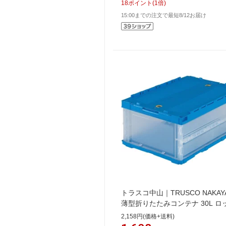
18
ポイント
(
1
倍)
15:00までの注文で最短8/12お届け
トラスコ中山｜TRUSCO NAKAY
薄型折りたたみコンテナ 30L ロ
タ付 半透明 TR-C30B(TM)
2,158円(価格+送料)