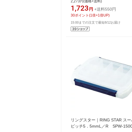
2,273円(価格+送料)
C40B(TM)
1,723
円
+送料550円
30
ポイント
(
1
倍+
1
倍UP)
15:00までの注文で最短8/12お届け
リングスター｜RING STAR ス
ピッチ5．5mmL／R SPW-150