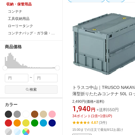
収納・保管用品
コンテナ
工具収納用品
ローリータンク
コンテナバッグ・ガラ袋・大型土嚢
商品価格
~
トラスコ中山｜TRUSCO NAKAY
検索
薄型折りたたみコンテナ 50L ロ
タ付 グレー TR-C50B(GY)[TRC5
2,490円(価格+送料)
カラー
1,940
円
+送料550円
34
ポイント
(
1
倍+
1
倍UP)
4.67
(3件)
15:00までの注文で最短8/12お届け