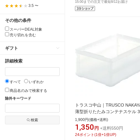
15:00までの注文で最短8/12お届け
3.5 〜
その他の条件
スーパーDEAL対象
売り切れを含む
ギフト
詳細検索
すべて
いずれか
商品名のみで検索する
除外キーワード
トラスコ中山｜TRUSCO NAKAY
薄型折りたたみコンテナスケル 30
明 TSK-O30B(TM)
1,900円(価格+送料)
検索
1,350
円
+送料550円
24
ポイント
(
1
倍+
1
倍UP)