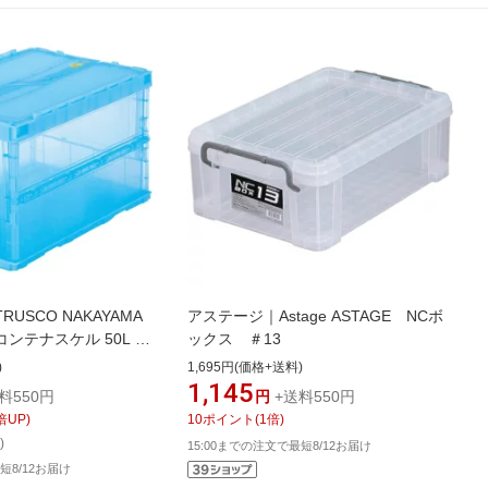
USCO NAKAYAMA
アステージ｜Astage ASTAGE NCボ
ンテナスケル 50L ロ
ックス ＃13
ー TSK-C50B(B)
)
1,695円(価格+送料)
1,145
料550円
円
+送料550円
倍UP)
10
ポイント
(
1
倍)
)
15:00までの注文で最短8/12お届け
短8/12お届け