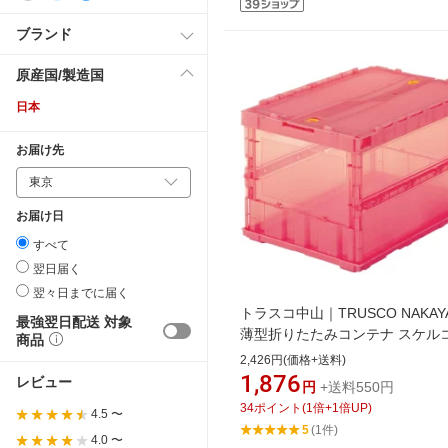
ブランド
原産国/製造国
日本
お届け先
お届け日
すべて
翌日届く
翌々日までに届く
トラスコ中山｜TRUSCO NAKAY
最強翌日配送 対象
薄型折りたたみコンテナ スケル
商品
50L ロックフタ付 透明レッド TS
2,426円(価格+送料)
C50B(R)
1,876
レビュー
円
+送料550円
34
ポイント
(
1
倍+
1
倍UP)
4.5 〜
5
(1件)
4.0 〜