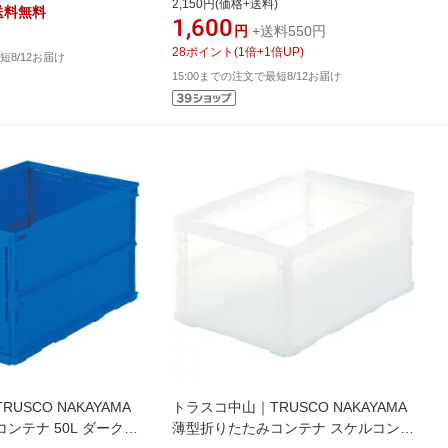
2,150円(価格+送料)
送料無料
1,600
円
+送料550円
28
ポイント
(
1
倍+
1
倍UP)
短8/12お届け
15:00までの注文で最短8/12お届け
USCO NAKAYAMA
トラスコ中山｜TRUSCO NAKAYAMA
ンテナ 50L ダークブ
薄型折りたたみコンテナ スケルコン