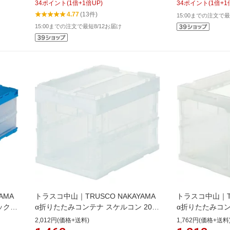
34
ポイント
(
1
倍+
1
倍UP)
34
ポイント
(
1
倍+
1
4.77
(13件)
15:00までの注文で最
15:00までの注文で最短8/12お届け
AMA
トラスコ中山｜TRUSCO NAKAYAMA
トラスコ中山｜TR
ックフ
α折りたたみコンテナ スケルコン 20L
α折りたたみコン
フタ付 透明 TR-SC20(TM)
透明 TR-S20(TM
2,012円(価格+送料)
1,762円(価格+送料