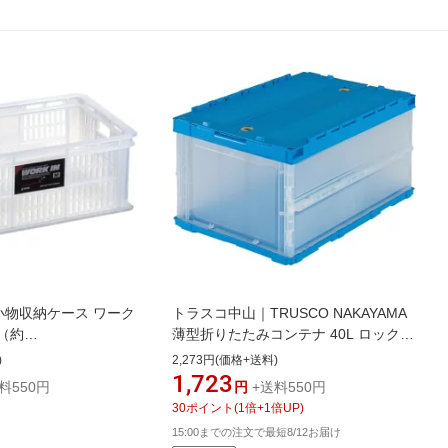
 小物収納ケース ワーク
トラスコ中山｜TRUSCO NAKAYAMA
（約
薄型折りたたみコンテナ 40L ロックフ
H15.6cm） 天馬
タ付 半透明 TR-C40B(TM)
)
2,273円(価格+送料)
ア 110001048
1,723
料550円
円
+送料550円
30
ポイント
(
1
倍+
1
倍UP)
15:00までの注文で最短8/12お届け