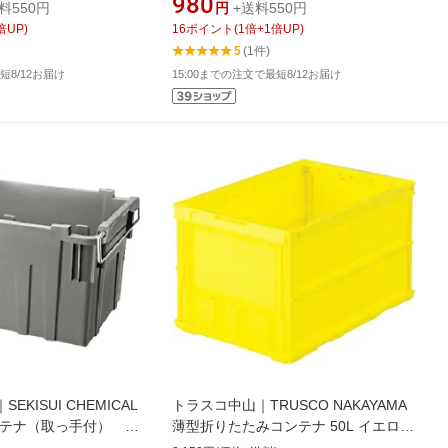
980
料550円
円
+送料550円
倍UP)
16
ポイント
(
1
倍+
1
倍UP)
5
(1件)
短8/12お届け
15:00までの注文で最短8/12お届け
KISUI CHEMICAL
トラスコ中山｜TRUSCO NAKAYAMA
ンテナ（取っ手付）
薄型折りたたみコンテナ 50L イエロー
ー
TR-O50B(Y)