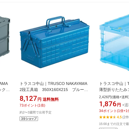
AMA
トラスコ中山｜TRUSCO NAKAYAMA
トラスコ中山｜TR
ックフ
2段工具箱 350X160X215 ブルー
薄型折りたたみコ
0B]
ST350B
ックフタ付 透明ブル
8,127
2,426円(価格+送料
円
送料無料
1,876
円
+送
73
ポイント
(
1
倍)
34
ポイント
(
1
倍+
1
約2〜3週間で出荷予定
4.5
(2件
15:00までの注文で最