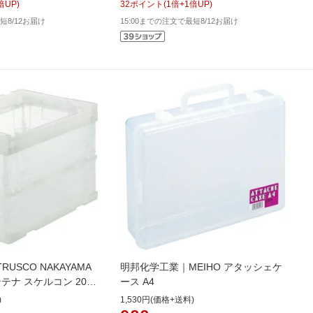
倍UP)
32
ポイント
(
1
倍+
1
倍UP)
短8/12お届け
15:00までの注文で最短8/12お届け
USCO NAKAYAMA
明邦化学工業｜MEIHO アタッシェケ
テナ スケルコン 20L
ース A4
)
)
1,530円(価格+送料)