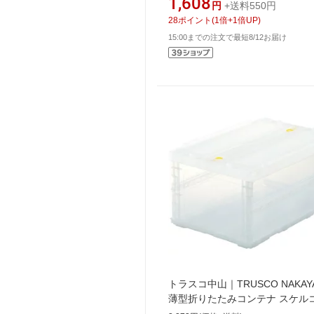
1,608
円
+送料550円
28
ポイント
(
1
倍+
1
倍UP)
15:00までの注文で最短8/12お届け
トラスコ中山｜TRUSCO NAKAY
薄型折りたたみコンテナ スケル
40L ロックフタ付 透明 TSK-