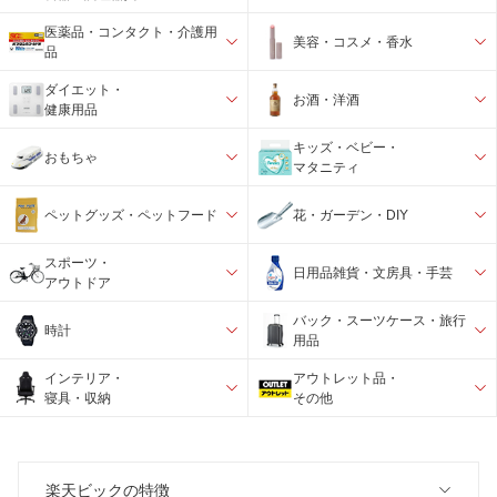
医薬品・コンタクト・介護用
美容・コスメ・香水
品
ダイエット・
お酒・洋酒
健康用品
キッズ・ベビー・
おもちゃ
マタニティ
ペットグッズ・ペットフード
花・ガーデン・DIY
スポーツ・
日用品雑貨・文房具・手芸
アウトドア
バック・スーツケース・旅行
時計
用品
インテリア・
アウトレット品・
寝具・収納
その他
楽天ビックの特徴