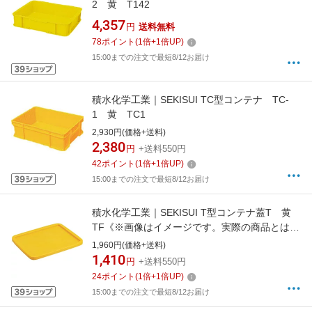
2 黄 T142
4,357
円
送料無料
78
ポイント
(
1
倍+
1
倍UP)
15:00までの注文で最短8/12お届け
積水化学工業｜SEKISUI TC型コンテナ TC-
1 黄 TC1
2,930円(価格+送料)
2,380
円
+送料550円
42
ポイント
(
1
倍+
1
倍UP)
15:00までの注文で最短8/12お届け
積水化学工業｜SEKISUI T型コンテナ蓋T 黄
TF《※画像はイメージです。実際の商品とは異
なります》
1,960円(価格+送料)
1,410
円
+送料550円
24
ポイント
(
1
倍+
1
倍UP)
15:00までの注文で最短8/12お届け