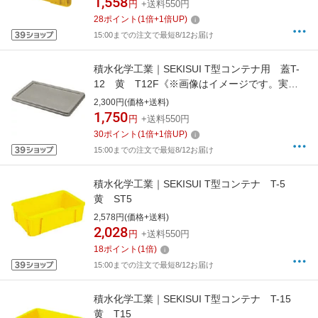
1,558
円
+送料550円
28
ポイント
(
1
倍+
1
倍UP)
15:00までの注文で最短8/12お届け
積水化学工業｜SEKISUI T型コンテナ用 蓋T-
12 黄 T12F《※画像はイメージです。実際
の商品とは異なります》
2,300円(価格+送料)
1,750
円
+送料550円
30
ポイント
(
1
倍+
1
倍UP)
15:00までの注文で最短8/12お届け
積水化学工業｜SEKISUI T型コンテナ T-5
黄 ST5
2,578円(価格+送料)
2,028
円
+送料550円
18
ポイント
(
1
倍)
15:00までの注文で最短8/12お届け
積水化学工業｜SEKISUI T型コンテナ T-15
黄 T15