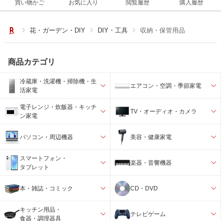
買い物かご
お気に入り
閲覧履歴
購入履歴
花・ガーデン・DIY
DIY・工具
収納・保管用品
商品カテゴリ
冷蔵庫・洗濯機・掃除機・生
エアコン・空調・季節家電
活家電
電子レンジ・炊飯器・キッチ
TV・オーディオ・カメラ
ン家電
パソコン・周辺機器
美容・健康家電
スマートフォン・
楽器・音響機器
タブレット
本・雑誌・コミック
CD・DVD
キッチン用品・
テレビゲーム
食器・調理器具