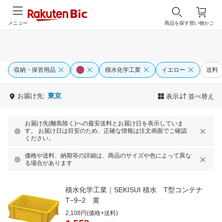
メニュー
商品を探す
買い物かご
収納・保管用品
積水化学工業
イエロー
送料
東京
お届け先:
表示
並べ替え
お届け先(離島除く)への最安送料とお届け日を表示していま
す。 お届け日は目安のため、正確な情報は注文画面でご確認
ください。
価格や送料、納期等の詳細は、商品のサイズや色によって異な
る場合があります
積水化学工業｜SEKISUI 積水 T型コンテナ
T−9−2 黄
2,108円(価格+送料)