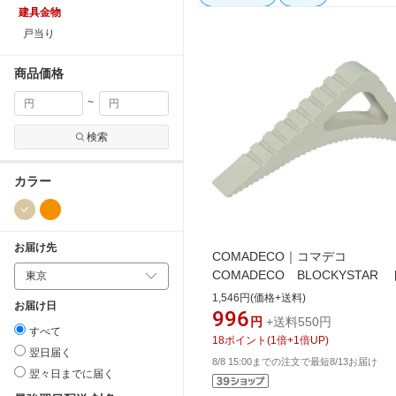
建具金物
戸当り
商品価格
~
検索
カラー
お届け先
COMADECO｜コマデコ
COMADECO BLOCKYSTAR
トッパー ベージュ
1,546円(価格+送料)
お届け日
996
円
+送料550円
すべて
18
ポイント
(
1
倍+
1
倍UP)
翌日届く
8/8 15:00までの注文で最短8/13お届け
翌々日までに届く