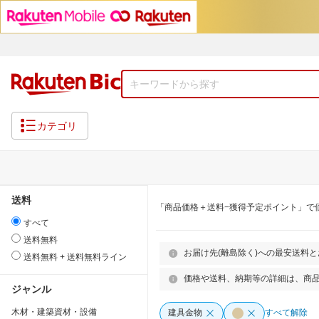
カテゴリ
送料
「商品価格＋送料−獲得予定ポイント」で
すべて
送料無料
お届け先(離島除く)への最安送料
送料無料 + 送料無料ライン
価格や送料、納期等の詳細は、商
ジャンル
木材・建築資材・設備
建具金物
すべて解除