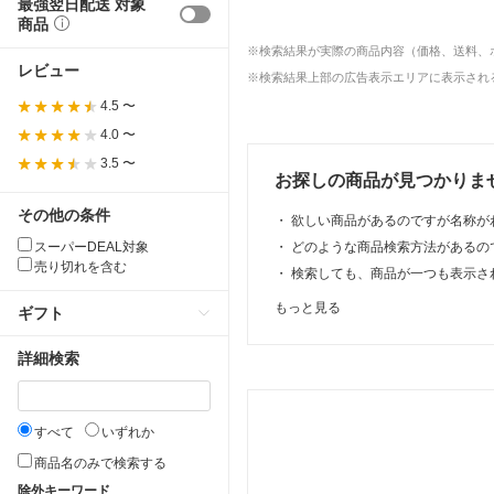
最強翌日配送 対象
商品
※検索結果が実際の商品内容（価格、送料、
レビュー
※検索結果上部の広告表示エリアに表示される
4.5 〜
4.0 〜
3.5 〜
お探しの商品が見つかりま
その他の条件
・
欲しい商品があるのですが名称が
スーパーDEAL対象
・
どのような商品検索方法があるの
売り切れを含む
・
検索しても、商品が一つも表示さ
もっと見る
ギフト
詳細検索
すべて
いずれか
商品名のみで検索する
除外キーワード