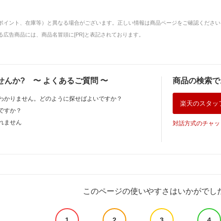
ポイント、在庫等）と異なる場合がございます。正しい情報は商品ページをご確認ください
広告商品には、商品名冒頭に[PR]と表記されております。
せんか?
〜
よくあるご質問
〜
商品の検索で
わかりません。どのように探せばよいですか？
楽天のスタッ
ですか？
れません
対話方式のチャッ
このページの使いやすさはいかがでし
1
2
3
4