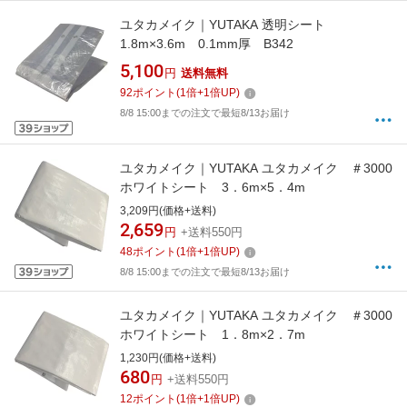
ユタカメイク｜YUTAKA 透明シート
1.8m×3.6m 0.1mm厚 B342
5,100
円
送料無料
92
ポイント
(
1
倍+
1
倍UP)
8/8 15:00までの注文で最短8/13お届け
ユタカメイク｜YUTAKA ユタカメイク ＃3000
ホワイトシート 3．6m×5．4m
3,209円(価格+送料)
2,659
円
+送料550円
48
ポイント
(
1
倍+
1
倍UP)
8/8 15:00までの注文で最短8/13お届け
ユタカメイク｜YUTAKA ユタカメイク ＃3000
ホワイトシート 1．8m×2．7m
1,230円(価格+送料)
680
円
+送料550円
12
ポイント
(
1
倍+
1
倍UP)