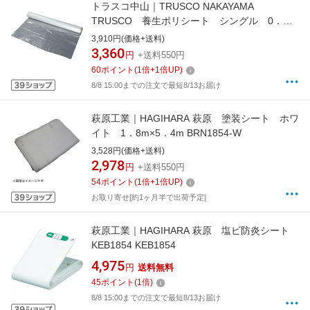
トラスコ中山｜TRUSCO NAKAYAMA
TRUSCO 養生ポリシート シングル 0．
05x2mx50m TPWS5-2050-S
3,910円(価格+送料)
3,360
円
+送料550円
60
ポイント
(
1
倍+
1
倍UP)
8/8 15:00までの注文で最短8/13お届け
萩原工業｜HAGIHARA 萩原 塗装シート ホワ
イト 1．8m×5．4m BRN1854-W
3,528円(価格+送料)
2,978
円
+送料550円
54
ポイント
(
1
倍+
1
倍UP)
お取り寄せ[約1ヶ月半で出荷予定]
萩原工業｜HAGIHARA 萩原 塩ビ防炎シート
KEB1854 KEB1854
4,975
円
送料無料
45
ポイント
(
1
倍)
8/8 15:00までの注文で最短8/13お届け