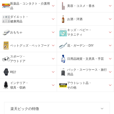
医薬品・コンタクト・介護用
美容・コスメ・香水
品
ダイエット・
お酒・洋酒
健康用品
キッズ・ベビー・
おもちゃ
マタニティ
ペットグッズ・ペットフード
花・ガーデン・DIY
スポーツ・
日用品雑貨・文房具・手芸
アウトドア
バック・スーツケース・旅行
時計
用品
インテリア・
アウトレット品・
寝具・収納
その他
楽天ビックの特徴