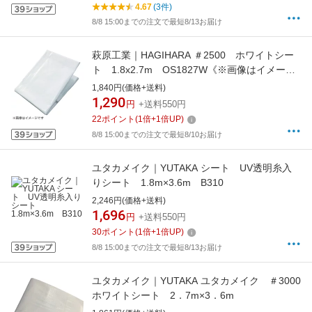
4.67
(3件)
8/8 15:00までの注文で最短8/13お届け
萩原工業｜HAGIHARA ＃2500 ホワイトシー
ト 1.8x2.7m OS1827W《※画像はイメージ
です。実際の商品とは異なります》
1,840円(価格+送料)
1,290
円
+送料550円
22
ポイント
(
1
倍+
1
倍UP)
8/8 15:00までの注文で最短8/10お届け
ユタカメイク｜YUTAKA シート UV透明糸入
りシート 1.8m×3.6m B310
2,246円(価格+送料)
1,696
円
+送料550円
30
ポイント
(
1
倍+
1
倍UP)
8/8 15:00までの注文で最短8/13お届け
ユタカメイク｜YUTAKA ユタカメイク ＃3000
ホワイトシート 2．7m×3．6m