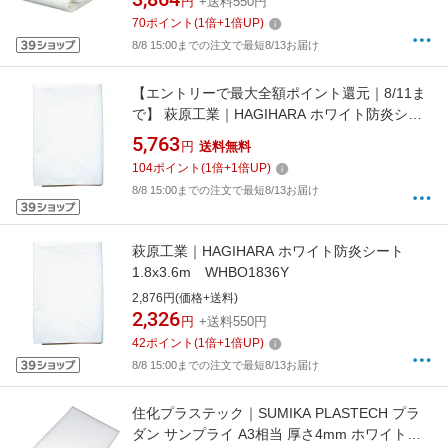
円
+送料550円
70
ポイント
(
1
倍+
1
倍UP)
8/8 15:00までの注文で最短8/13お届け
【エントリーで最大全額ポイント還元｜8/11ま
で】 萩原工業｜HAGIHARA ホワイト防炎シー
ト 3.6x5.4m WHBO3654Y《※画像はイメー
5,763
円
送料無料
ジです。実際の商品とは異なります》
104
ポイント
(
1
倍+
1
倍UP)
8/8 15:00までの注文で最短8/13お届け
萩原工業｜HAGIHARA ホワイト防炎シート
1.8x3.6m WHBO1836Y
2,876円(価格+送料)
2,326
円
+送料550円
42
ポイント
(
1
倍+
1
倍UP)
8/8 15:00までの注文で最短8/13お届け
住化プラステック｜SUMIKA PLASTECH プラ
ダン サンプライ A3相当 厚さ4mm ホワイト