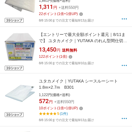
1,861円(価格+送料)
1,311
円
+送料550円
22
ポイント
(
1
倍+
1
倍UP)
8/8 15:00までの注文で最短8/13お届け
【エントリーで最大全額ポイント還元｜8/11ま
で】 ユタカメイク｜YUTAKA のれん型間仕切り
カーテン15cmx約2m・7枚 B351
13,450
円
送料無料
122
ポイント
(
1
倍)
8/8 15:00までの注文で最短8/10お届け
ユタカメイク｜YUTAKA シースルーシート
1.8m×2.7m B301
1,122円(価格+送料)
572
円
+送料550円
10
ポイント
(
1
倍+
1
倍UP)
5
(1件)
8/8 15:00までの注文で最短8/13お届け