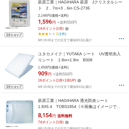
萩原工業｜HAGIHARA 萩原 Jクリスタルシー
ト 2．7m×3．6m CS-2736
2,146円(価格+送料)
1,596
円
+送料550円
14
ポイント
(
1
倍)
3
(1件)
8/8 15:00までの注文で最短8/13お届け
ユタカメイク｜YUTAKA シート UV透明糸入
りシート 1.8m×1.8m B308
1,459円(価格+送料)
909
円
+送料550円
16
ポイント
(
1
倍+
1
倍UP)
8/8 15:00までの注文で最短8/13お届け
萩原工業｜HAGIHARA 透光防炎シート
1.8X5.4 TOBS1854《※画像はイメージで
す。実際の商品とは異なります》
8,154
円
送料無料
74
ポイント
(
1
倍)
8/8 15:00までの注文で最短8/13お届け