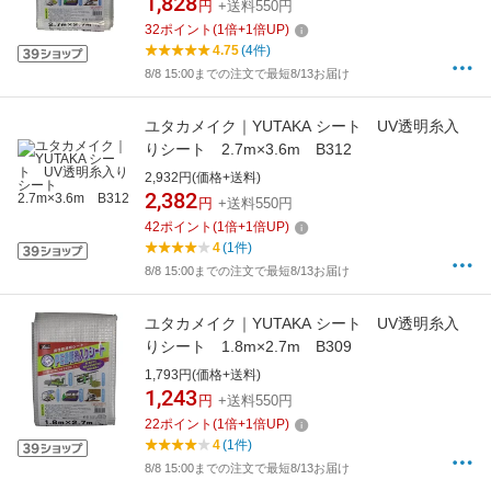
1,828
円
+送料550円
32
ポイント
(
1
倍+
1
倍UP)
4.75
(4件)
8/8 15:00までの注文で最短8/13お届け
ユタカメイク｜YUTAKA シート UV透明糸入
りシート 2.7m×3.6m B312
2,932円(価格+送料)
2,382
円
+送料550円
42
ポイント
(
1
倍+
1
倍UP)
4
(1件)
8/8 15:00までの注文で最短8/13お届け
ユタカメイク｜YUTAKA シート UV透明糸入
りシート 1.8m×2.7m B309
1,793円(価格+送料)
1,243
円
+送料550円
22
ポイント
(
1
倍+
1
倍UP)
4
(1件)
8/8 15:00までの注文で最短8/13お届け