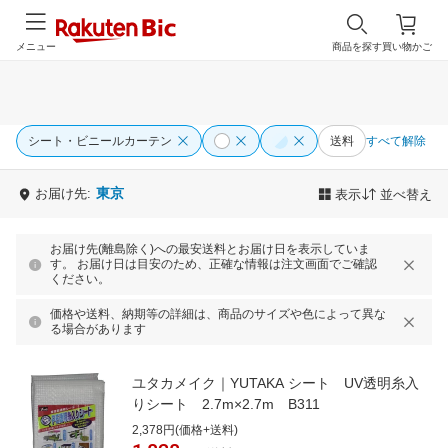
メニュー
商品を探す
買い物かご
シート・ビニールカーテン
送料
すべて解除
東京
お届け先:
表示
並べ替え
お届け先(離島除く)への最安送料とお届け日を表示していま
す。 お届け日は目安のため、正確な情報は注文画面でご確認
ください。
価格や送料、納期等の詳細は、商品のサイズや色によって異な
る場合があります
ユタカメイク｜YUTAKA シート UV透明糸入
りシート 2.7m×2.7m B311
2,378円(価格+送料)