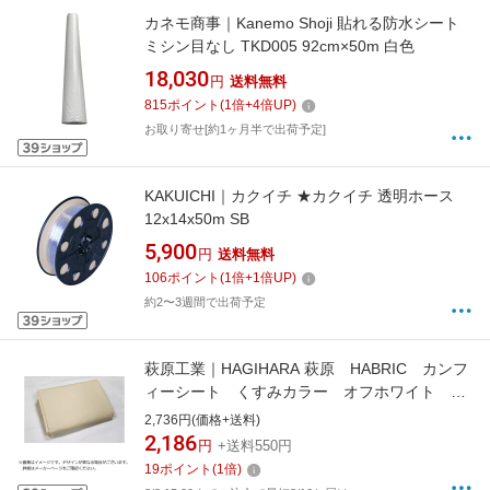
カネモ商事｜Kanemo Shoji 貼れる防水シート
ミシン目なし TKD005 92cm×50m 白色
18,030
円
送料無料
815
ポイント
(
1
倍+
4
倍UP)
お取り寄せ[約1ヶ月半で出荷予定]
KAKUICHI｜カクイチ ★カクイチ 透明ホース
12x14x50m SB
5,900
円
送料無料
106
ポイント
(
1
倍+
1
倍UP)
約2〜3週間で出荷予定
萩原工業｜HAGIHARA 萩原 HABRIC カンフ
ィーシート くすみカラー オフホワイト
1．8m×2．7m COMF-WH1827
2,736円(価格+送料)
2,186
円
+送料550円
19
ポイント
(
1
倍)