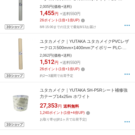
558200
2,005円(価格+送料)
1,455
円
+送料550円
26
ポイント
(
1
倍+
1
倍UP)
8/8 15:00までの注文で最短8/13お届け
ユタカメイク｜YUTAKA ユタカメイクPVCレザ
ークロス500mm×1400mmアイボリー PLC-
348200
2,062円(価格+送料)
1,512
円
+送料550円
26
ポイント
(
1
倍+
1
倍UP)
約2〜3週間で出荷予定
ユタカメイク｜YUTAKA SH-P5Rシート補修強
力テープ14x25m ホワイト
27,353
円
送料無料
1,240
ポイント
(
1
倍+
4
倍UP)
お取り寄せ[約1ヶ月で出荷予定]