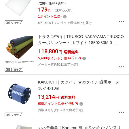
HP40060-WHA3
729円(価格+送料)
179
円
+送料550円
1
ポイント
(
1
倍)
8/8 15:00までの注文で最短8/13お届け
トラスコ中山｜TRUSCO NAKAYAMA TRUSCO
ターポリンシート ホワイト 1850X50M 0．
35mm厚 TPS1850RW 【メーカー直送・時間指
118,800
円
送料無料
定・返品不可】
5,400
ポイント
(
1
倍+
4
倍UP)
メーカー直送[次回出荷未定]
KAKUICHI｜カクイチ ★カクイチ 透明ホース
38x44x13m
13,214
円
送料無料
600
ポイント
(
1
倍+
4
倍UP)
お取り寄せ[約1ヶ月で出荷予定]
カネモ商事｜Kanemo Shoji やわらかノンスリ