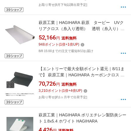
お取り寄せ[8月下旬以降出荷予定]
萩原工業｜HAGIHARA 萩原 ターピー UVク
リアクロス（糸入り透明） 透明（糸入り）
1．87m×50m／R UVCC1850
52,166
円
送料無料
948
ポイント
(
1
倍+
1
倍UP)
8/8 15:00までの注文で最短8/13お届け
【エントリーで最大全額ポイント還元｜8/11ま
で】 萩原工業｜HAGIHARA カーボンクロス C-
780 1mx30m ブラック/ホワイト
70,726
円
送料無料
3,210
ポイント
(
1
倍+
4
倍UP)
お取り寄せ[約1ヶ月半で出荷予定]
萩原工業｜HAGIHARA ポリエチレン製防炎シー
ト 1.8x5.4 ホワイト HAGIHARA
4,426
円
送料無料