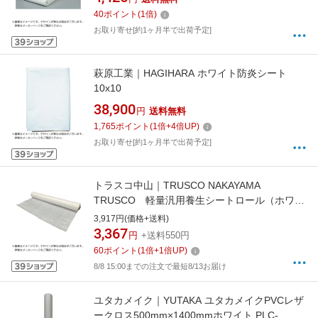
40
ポイント
(
1
倍)
お取り寄せ[約1ヶ月半で出荷予定]
萩原工業｜HAGIHARA ホワイト防炎シート
10x10
38,900
円
送料無料
1,765
ポイント
(
1
倍+
4
倍UP)
お取り寄せ[約1ヶ月半で出荷予定]
トラスコ中山｜TRUSCO NAKAYAMA
TRUSCO 軽量汎用養生シートロール（ホワイ
ト）＃1000 09M×100M TSUL0910W
3,917円(価格+送料)
3,367
円
+送料550円
60
ポイント
(
1
倍+
1
倍UP)
8/8 15:00までの注文で最短8/13お届け
ユタカメイク｜YUTAKA ユタカメイクPVCレザ
ークロス500mm×1400mmホワイト PLC-