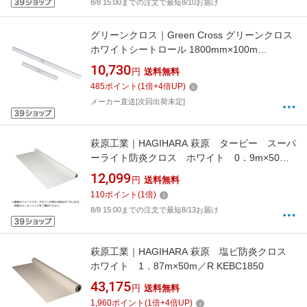
8/8 15:00までの注文で最短8/10お届け
グリーンクロス｜Green Cross グリーンクロス
ホワイトシートロール 1800mm×100m
6300021068 【メーカー直送・時間指定・返品
10,730
円
送料無料
不可】
485
ポイント
(
1
倍+
4
倍UP)
メーカー直送[次回出荷未定]
萩原工業｜HAGIHARA 萩原 ターピー スーパ
ーライト防炎クロス ホワイト 0．9m×50m
／R SPL0950
12,099
円
送料無料
110
ポイント
(
1
倍)
8/8 15:00までの注文で最短8/13お届け
萩原工業｜HAGIHARA 萩原 塩ビ防炎クロス
ホワイト 1．87m×50m／R KEBC1850
43,175
円
送料無料
1,960
ポイント
(
1
倍+
4
倍UP)