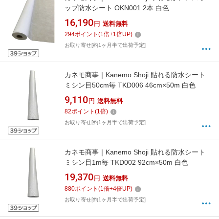
ップ防水シート OKN001 2本 白色
16,190
円
送料無料
294
ポイント
(
1
倍+
1
倍UP)
お取り寄せ[約1ヶ月半で出荷予定]
カネモ商事｜Kanemo Shoji 貼れる防水シート
ミシン目50cm毎 TKD006 46cm×50m 白色
9,110
円
送料無料
82
ポイント
(
1
倍)
お取り寄せ[約1ヶ月半で出荷予定]
カネモ商事｜Kanemo Shoji 貼れる防水シート
ミシン目1m毎 TKD002 92cm×50m 白色
19,370
円
送料無料
880
ポイント
(
1
倍+
4
倍UP)
お取り寄せ[約1ヶ月半で出荷予定]