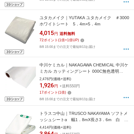
ユタカメイク｜YUTAKA ユタカメイク ＃3000
ホワイトシート 5．4m×5．4m
4,015
円
送料無料
72
ポイント
(
1
倍+
1
倍UP)
8/8 15:00までの注文で最短8/13お届け
中川ケミカル｜NAKAGAWA CHEMICAL 中川ケ
ミカル カッティングシート 000C無色透明
450mm×2M巻 CS045000C02
2,476円(価格+送料)
1,926
円
+送料550円
17
ポイント
(
1
倍)
8/8 15:00までの注文で最短8/13お届け
トラスコ中山｜TRUSCO NAKAYAMA ソフトメ
ッシュシートα 幅1．8mX長さ3．6m 白
GM1836A
4,414円(価格+送料)
3,864