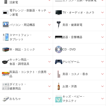
エアコン・空調・季節家電
活家電
電子レンジ・炊飯器・キッチ
TV・オーディオ・カメラ
ン家電
パソコン・周辺機器
美容・健康家電
スマートフォン・
楽器・音響機器
タブレット
本・雑誌・コミック
CD・DVD
キッチン用品・
テレビゲーム
食器・調理器具
医薬品・コンタクト・介護用
美容・コスメ・香水
品
ダイエット・
お酒・洋酒
健康用品
キッズ・ベビー・
おもちゃ
マタニティ