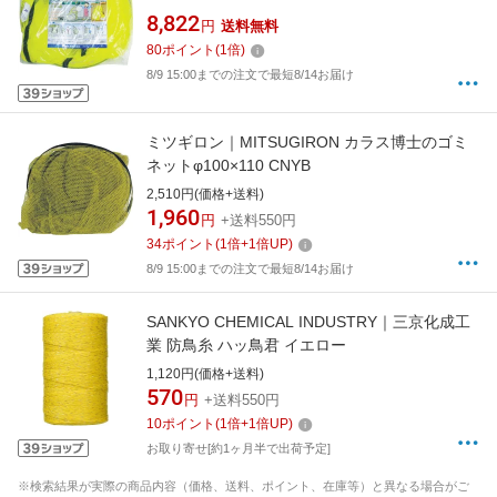
8,822
円
送料無料
80
ポイント
(
1
倍)
8/9 15:00までの注文で最短8/14お届け
ミツギロン｜MITSUGIRON カラス博士のゴミ
ネットφ100×110 CNYB
2,510円(価格+送料)
1,960
円
+送料550円
34
ポイント
(
1
倍+
1
倍UP)
8/9 15:00までの注文で最短8/14お届け
SANKYO CHEMICAL INDUSTRY｜三京化成工
業 防鳥糸 ハッ鳥君 イエロー
1,120円(価格+送料)
570
円
+送料550円
10
ポイント
(
1
倍+
1
倍UP)
お取り寄せ[約1ヶ月半で出荷予定]
※検索結果が実際の商品内容（価格、送料、ポイント、在庫等）と異なる場合がご