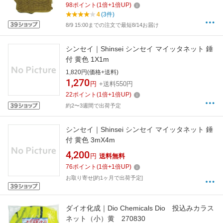
98
ポイント
(
1
倍+
1
倍UP)
4
(3件)
8/9 15:00までの注文で最短8/14お届け
シンセイ｜Shinsei シンセイ マイッタネット 錘
付 黄色 1X1m
1,820円(価格+送料)
1,270
円
+送料550円
22
ポイント
(
1
倍+
1
倍UP)
約2〜3週間で出荷予定
シンセイ｜Shinsei シンセイ マイッタネット 錘
付 黄色 3mX4m
4,200
円
送料無料
76
ポイント
(
1
倍+
1
倍UP)
お取り寄せ[約1ヶ月で出荷予定]
ダイオ化成｜Dio Chemicals Dio 投込みカラス
ネット（小）黄 270830