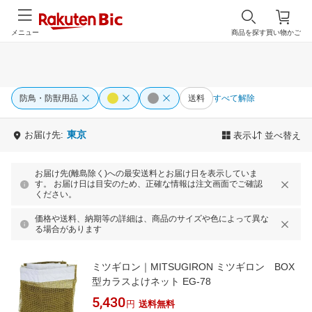
メニュー
商品を探す
買い物かご
防鳥・防獣用品
送料
すべて解除
東京
お届け先:
表示
並べ替え
お届け先(離島除く)への最安送料とお届け日を表示していま
す。 お届け日は目安のため、正確な情報は注文画面でご確認
ください。
価格や送料、納期等の詳細は、商品のサイズや色によって異な
る場合があります
ミツギロン｜MITSUGIRON ミツギロン BOX
型カラスよけネット EG-78
5,430
円
送料無料