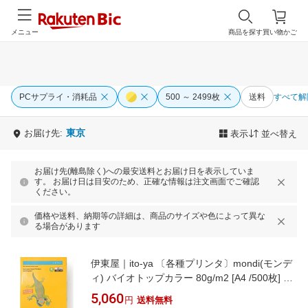
メニュー
商品を探す
買い物かご
PCサプライ・消耗品
500 ～ 2499枚
送料
すべて解
東京
お届け先:
表示
並べ替え
お届け先(離島除く)への最安送料とお届け日を表示していま
す。 お届け日は目安のため、正確な情報は注文画面でご確認
ください。
価格や送料、納期等の詳細は、商品のサイズや色によって異な
る場合があります
伊東屋｜ito-ya 〔各種プリンタ〕mondi(モンデ
ィ) バイオトップカラー 80g/m2 [A4 /500枚] オ
ールドゴールド BT523[BT523]
5,060
円
送料無料