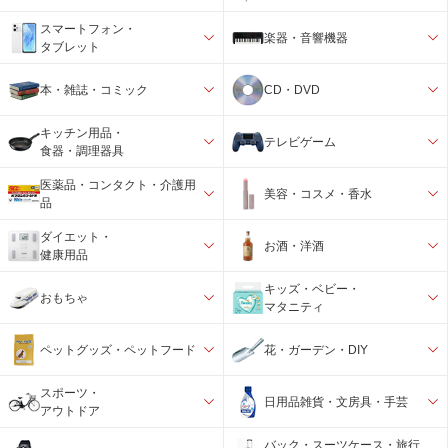
スマートフォン・
楽器・音響機器
タブレット
本・雑誌・コミック
CD・DVD
キッチン用品・
テレビゲーム
食器・調理器具
医薬品・コンタクト・介護用
美容・コスメ・香水
品
ダイエット・
お酒・洋酒
健康用品
キッズ・ベビー・
おもちゃ
マタニティ
ペットグッズ・ペットフード
花・ガーデン・DIY
スポーツ・
日用品雑貨・文房具・手芸
アウトドア
バック・スーツケース・旅行