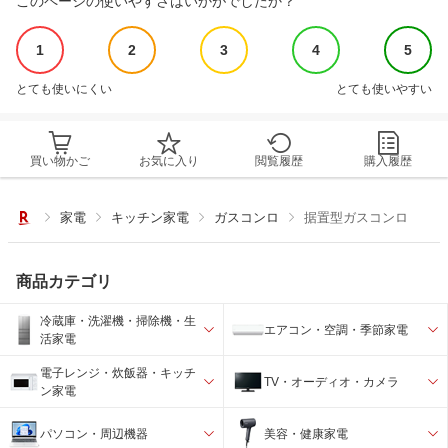
このページの使いやすさはいかがでしたか？
1
2
3
4
5
とても使いにくい
とても使いやすい
買い物かご
お気に入り
閲覧履歴
購入履歴
家電
キッチン家電
ガスコンロ
据置型ガスコンロ
商品カテゴリ
冷蔵庫・洗濯機・掃除機・生
エアコン・空調・季節家電
活家電
電子レンジ・炊飯器・キッチ
TV・オーディオ・カメラ
ン家電
パソコン・周辺機器
美容・健康家電