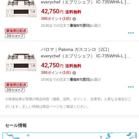
everychef（エブリシェフ） IC-735WHA-L [約
60cm /プロパンガス /左強火][IC735WHALLP]
42,750
円
送料無料
388
ポイント
(
1
倍)
15:00までの注文で
最短8/7(翌日)
お届け
パロマ｜Paloma ガスコンロ［2口］
everychef（エブリシェフ） IC-735WHA-L [約
60cm /都市ガス12・13A /左強火]
42,750
円
送料無料
[IC735WHAL12A13A]
388
ポイント
(
1
倍)
15:00までの注文で
最短8/7(翌日)
お届け
※検索結果が実際の商品内容（価格、送料、ポイント、在庫等）と異なる場合がご
ざいます。正しい情報は商品ページをご確認ください。
セール情報