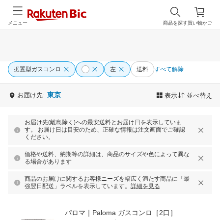
メニュー
商品を探す
買い物かご
据置型ガスコンロ
左
送料
すべて解除
東京
お届け先:
表示
並べ替え
お届け先(離島除く)への最安送料とお届け日を表示していま
す。 お届け日は目安のため、正確な情報は注文画面でご確認
ください。
価格や送料、納期等の詳細は、商品のサイズや色によって異な
る場合があります
商品のお届けに関するお客様ニーズを幅広く満たす商品に「最
強翌日配送」ラベルを表示しています。
詳細を見る
パロマ｜Paloma ガスコンロ［2口］