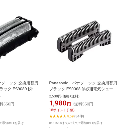
｜パナソニック 交換用替刃
Panasonic｜パナソニック 交換用替刃
ク ES9089 [外刃]
ブラック ES9068 [内刃][電気シェーバ
 替刃 交換 ラムダッシ
ー 替刃 交換 ラムダッシュ ES9068]
)
2,530円(価格+送料)
1,980
料550円
円
+送料550円
18
ポイント
(
1
倍)
4.59
(34件)
文で最短8/11お届け
8/9 15:00までの注文で最短8/11お届け