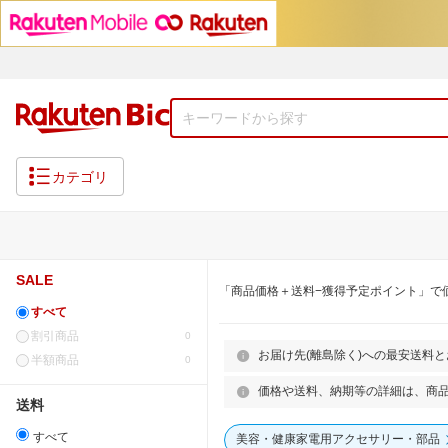
カテゴリ
SALE
「商品価格＋送料−獲得予定ポイント」で
すべて
割引商品
0
お届け先(離島除く)への最安送料
半額商品
0
価格や送料、納期等の詳細は、商
送料
すべて
美容・健康家電用アクセサリー・部品