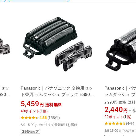
用セッ
Panasonic｜パナソニック 交換用セッ
Panasonic
9013
ト替刃 ラムダッシュ ブラック ES9032
ラムダッシュ ブラッ
ー 替
[外刃+内刃セット][電気シェーバー 替
[電気シェーバー
5,459
2,990円(価格+送料
円
送料無料
刃 交換 ラムダッシュ ES9032]
ュ ES9089]
2,440
円
+送
49
ポイント
(
1
倍)
22
ポイント
(
1
倍)
4.56
(158件)
5
(4件)
8/9 15:00までの注文で最短8/11お届け
8/9 15:00までの注