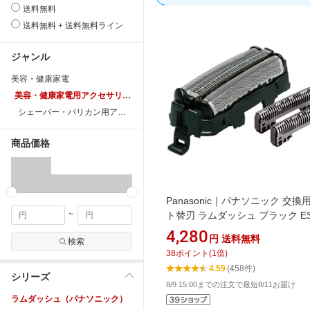
送料無料
送料無料 + 送料無料ライン
ジャンル
美容・健康家電
美容・健康家電用アクセサリー・部品
シェーバー・バリカン用アクセサリー
商品価格
Panasonic｜パナソニック 交換
~
ト替刃 ラムダッシュ ブラック ES
[外刃+内刃セット][電気シェーバ
4,280
円
送料無料
検索
刃 交換 ラムダッシュ ES9013]
38
ポイント
(
1
倍)
4.59
(458件)
シリーズ
8/9 15:00までの注文で最短8/11お届け
ラムダッシュ（パナソニック）