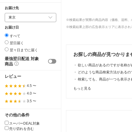
お届け先
※検索結果が実際の商品内容（価格、送料、
※検索結果上部の広告表示エリアに表示される
お届け日
すべて
翌日届く
翌々日までに届く
お探しの商品が見つかりま
最強翌日配送 対象
商品
・
欲しい商品があるのですが名称が
・
どのような商品検索方法があるの
レビュー
・
検索しても、商品が一つも表示さ
4.5 〜
もっと見る
4.0 〜
3.5 〜
その他の条件
スーパーDEAL対象
売り切れを含む