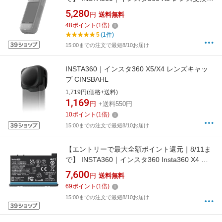
ット CINSBAHB
5,280
円
送料無料
48
ポイント
(
1
倍)
5
(1件)
15:00までの注文で最短8/10お届け
INSTA360｜インスタ360 X5/X4 レンズキャッ
プ CINSBAHL
1,719円(価格+送料)
1,169
円
+送料550円
10
ポイント
(
1
倍)
15:00までの注文で最短8/10お届け
【エントリーで最大全額ポイント還元｜8/11ま
で】 INSTA360｜インスタ360 Insta360 X4 バ
ッテリー CINSBBMA
7,600
円
送料無料
69
ポイント
(
1
倍)
15:00までの注文で最短8/10お届け