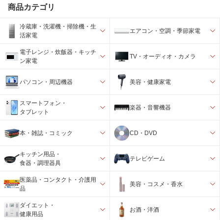
商品カテゴリ
冷蔵庫・洗濯機・掃除機・生
エアコン・空調・季節家電
活家電
電子レンジ・炊飯器・キッチ
TV・オーディオ・カメラ
ン家電
パソコン・周辺機器
美容・健康家電
スマートフォン・
楽器・音響機器
タブレット
本・雑誌・コミック
CD・DVD
キッチン用品・
テレビゲーム
食器・調理器具
医薬品・コンタクト・介護用
美容・コスメ・香水
品
ダイエット・
お酒・洋酒
健康用品