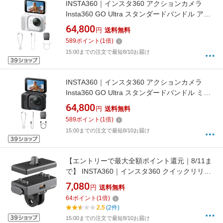
INSTA360｜インスタ360 アクションカメラ
Insta360 GO Ultra スタンダードバンドル アー
クティックホワイト CINSABEA-GOULTRA01
64,800
円
送料無料
[4K対応 /防水]
589
ポイント
(
1
倍)
15:00までの注文で最短8/10お届け
INSTA360｜インスタ360 アクションカメラ
Insta360 GO Ultra スタンダードバンドル ミッ
ドナイトブラック CINSABEA-GOULTRA02 [4K
64,800
円
送料無料
対応 /防水]
589
ポイント
(
1
倍)
15:00までの注文で最短8/10お届け
【エントリーで最大全額ポイント還元｜8/11ま
で】 INSTA360｜インスタ360 クイックリリー
スマウント2.0 X5 / X4 / X3 / AcePro2 / AcePro
7,080
円
送料無料
/ Ace CINSEAVP
64
ポイント
(
1
倍)
2.5
(2件)
15:00までの注文で最短8/10お届け