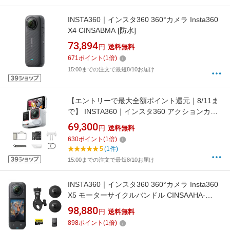
INSTA360｜インスタ360 360°カメラ Insta360
X4 CINSABMA [防水]
73,894
円
送料無料
671
ポイント
(
1
倍)
15:00までの注文で最短8/10お届け
【エントリーで最大全額ポイント還元｜8/11ま
で】 INSTA360｜インスタ360 アクションカメ
ラ Insta360 Ace Pro 2 ストリート撮影キット
69,300
円
送料無料
（シングルバッテリー：ムーンライト・シルバ
630
ポイント
(
1
倍)
ー） アークティックホワイト CINSBBGA-
5
(1件)
ACEPRO2128 [4K対応 /防水]
15:00までの注文で最短8/10お届け
INSTA360｜インスタ360 360°カメラ Insta360
X5 モーターサイクルバンドル CINSAAHA-
X502 [防水]
98,880
円
送料無料
898
ポイント
(
1
倍)