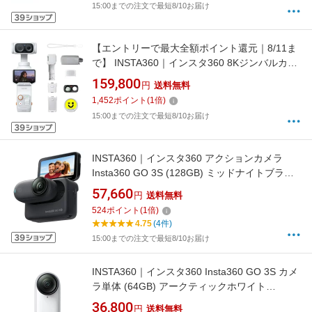
15:00までの注文で最短8/10お届け
【エントリーで最大全額ポイント還元｜8/11ま
で】 INSTA360｜インスタ360 8Kジンバルカメ
ラ Insta360 Luna Ultra クリエイターバンドル
159,800
円
送料無料
ステラホワイト CINSABTA-LUNAULTRA04
1,452
ポイント
(
1
倍)
15:00までの注文で最短8/10お届け
INSTA360｜インスタ360 アクションカメラ
Insta360 GO 3S (128GB) ミッドナイトブラッ
ク CINSAATAGO3S13
57,660
円
送料無料
524
ポイント
(
1
倍)
4.75
(4件)
15:00までの注文で最短8/10お届け
INSTA360｜インスタ360 Insta360 GO 3S カメ
ラ単体 (64GB) アークティックホワイト
CINSAATA_GO3S01
36,800
円
送料無料