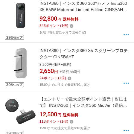
INSTA360｜インスタ360 360°カメラ Insta360
X5 BMW Motorrad Limited Edition CINSAAHA-
X531 [4K対応 /防水]
92,800
円
送料無料
843
ポイント
(
1
倍)
お取り寄せ[約1ヶ月で出荷予定]
INSTA360｜インスタ360 X5 スクリーンプロテ
クター CINSBAHT
3,200円(価格+送料)
2,650
円
+送料550円
24
ポイント
(
1
倍)
15:00までの注文で最短8/10お届け
【エントリーで最大全額ポイント還元｜8/11ま
で】 INSTA360｜インスタ360 Mic Air（送信
機：マイク 1台＋受信機 1台） ブラック
12,500
円
送料無料
CINSABWA
113
ポイント
(
1
倍)
15:00までの注文で最短8/10お届け