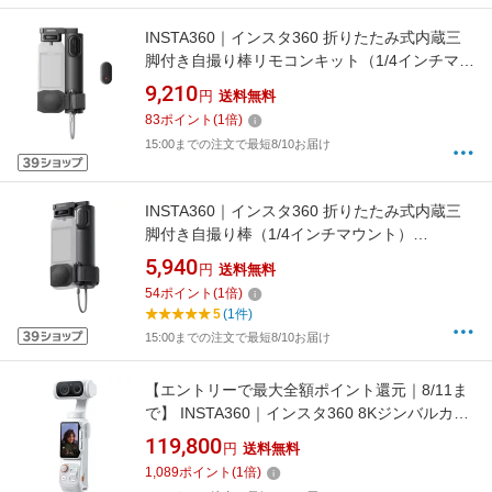
INSTA360｜インスタ360 折りたたみ式内蔵三
脚付き自撮り棒リモコンキット（1/4インチマウ
ント） CINSEAVE
9,210
円
送料無料
83
ポイント
(
1
倍)
15:00までの注文で最短8/10お届け
INSTA360｜インスタ360 折りたたみ式内蔵三
脚付き自撮り棒（1/4インチマウント）
CINSCAVU
5,940
円
送料無料
54
ポイント
(
1
倍)
5
(1件)
15:00までの注文で最短8/10お届け
【エントリーで最大全額ポイント還元｜8/11ま
で】 INSTA360｜インスタ360 8Kジンバルカメ
ラ Insta360 Luna Ultra スタンダードバンドル
119,800
円
送料無料
ステラホワイト CINSABTA-LUNAULTRA02
1,089
ポイント
(
1
倍)