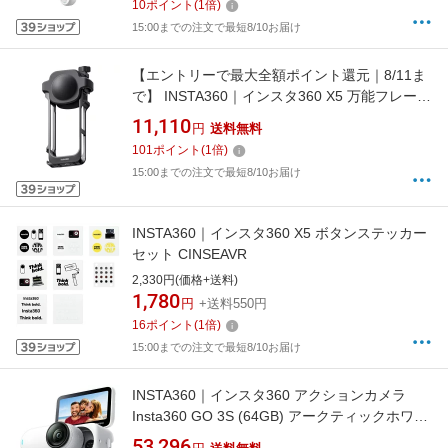
10
ポイント
(
1
倍)
15:00までの注文で最短8/10お届け
【エントリーで最大全額ポイント還元｜8/11ま
で】 INSTA360｜インスタ360 X5 万能フレーム
CINSBAHN
11,110
円
送料無料
101
ポイント
(
1
倍)
15:00までの注文で最短8/10お届け
INSTA360｜インスタ360 X5 ボタンステッカー
セット CINSEAVR
2,330円(価格+送料)
1,780
円
+送料550円
16
ポイント
(
1
倍)
15:00までの注文で最短8/10お届け
INSTA360｜インスタ360 アクションカメラ
Insta360 GO 3S (64GB) アークティックホワイ
ト CINSAATAGO3S06
53,296