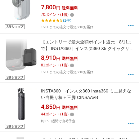
3/GO 3S クイックリーダー CINSBATE
7,800
円
送料無料
70
ポイント
(
1
倍)
5
(1件)
15:00までの注文で最短8/10お届け
【エントリーで最大全額ポイント還元｜8/11ま
で】 INSTA360｜インスタ360 X5 クイックリー
ダー CINSBAHD
8,910
円
送料無料
81
ポイント
(
1
倍)
15:00までの注文で最短8/10お届け
INSTA360｜インスタ360 Insta360 ミニ見えな
い自撮り棒＋三脚 CINSAAVB
4,850
円
送料無料
44
ポイント
(
1
倍)
約2〜3週間で出荷予定