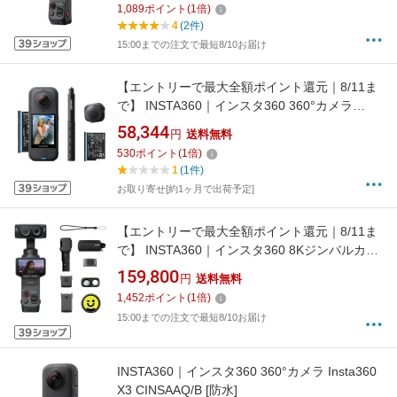
1,089
ポイント
(
1
倍)
LUNAULTRA01
4
(2件)
15:00までの注文で最短8/10お届け
【エントリーで最大全額ポイント還元｜8/11ま
で】 INSTA360｜インスタ360 360°カメラ
Insta360 X4 Air スターターバンドル グラファ
58,344
円
送料無料
イトブラック CINSAAFA-SE03 [8K対応 /防水]
530
ポイント
(
1
倍)
1
(1件)
お取り寄せ[約1ヶ月で出荷予定]
【エントリーで最大全額ポイント還元｜8/11ま
で】 INSTA360｜インスタ360 8Kジンバルカメ
ラ Insta360 Luna Ultra クリエイターバンドル
159,800
円
送料無料
コズミックブラック CINSABTA-
1,452
ポイント
(
1
倍)
LUNAULTRA03
15:00までの注文で最短8/10お届け
INSTA360｜インスタ360 360°カメラ Insta360
X3 CINSAAQ/B [防水]