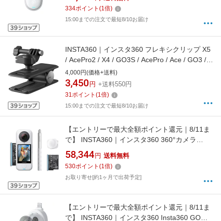
334
ポイント
(
1
倍)
15:00までの注文で最短8/10お届け
INSTA360｜インスタ360 フレキシクリップ X5
/ AcePro2 / X4 / GO3S / AcePro / Ace / GO3 /
X3 CINSEAVB
4,000円(価格+送料)
3,450
円
+送料550円
31
ポイント
(
1
倍)
15:00までの注文で最短8/10お届け
【エントリーで最大全額ポイント還元｜8/11ま
で】 INSTA360｜インスタ360 360°カメラ
Insta360 X4 Air スターターバンドル アークテ
58,344
円
送料無料
ィックホワイト CINSAAFA-SE17 [8K対応 /防
530
ポイント
(
1
倍)
水]
お取り寄せ[約1ヶ月で出荷予定]
【エントリーで最大全額ポイント還元｜8/11ま
で】 INSTA360｜インスタ360 Insta360 GO