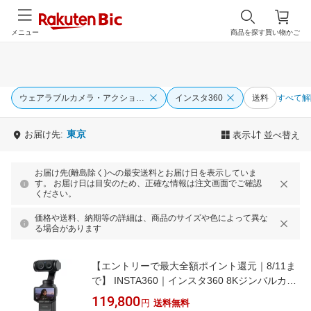
メニュー
商品を探す
買い物かご
ウェアラブルカメラ・アクションカム
インスタ360
送料
すべて解
東京
お届け先:
表示
並べ替え
お届け先(離島除く)への最安送料とお届け日を表示していま
す。 お届け日は目安のため、正確な情報は注文画面でご確認
ください。
価格や送料、納期等の詳細は、商品のサイズや色によって異な
る場合があります
【エントリーで最大全額ポイント還元｜8/11ま
で】 INSTA360｜インスタ360 8Kジンバルカメ
ラ Insta360 Luna Ultra スタンダードバンドル
119,800
円
送料無料
コズミックブラック CINSABTA-