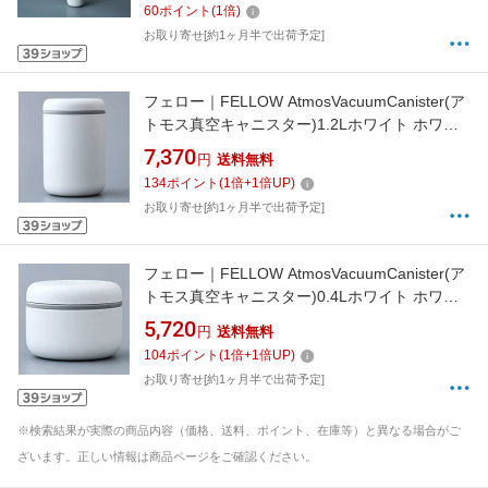
60
ポイント
(
1
倍)
お取り寄せ[約1ヶ月半で出荷予定]
フェロー｜FELLOW AtmosVacuumCanister(ア
トモス真空キャニスター)1.2Lホワイト ホワイ
ト
7,370
円
送料無料
134
ポイント
(
1
倍+
1
倍UP)
お取り寄せ[約1ヶ月半で出荷予定]
フェロー｜FELLOW AtmosVacuumCanister(ア
トモス真空キャニスター)0.4Lホワイト ホワイ
ト
5,720
円
送料無料
104
ポイント
(
1
倍+
1
倍UP)
お取り寄せ[約1ヶ月半で出荷予定]
※検索結果が実際の商品内容（価格、送料、ポイント、在庫等）と異なる場合がご
ざいます。正しい情報は商品ページをご確認ください。