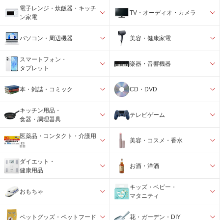
電子レンジ・炊飯器・キッチ
TV・オーディオ・カメラ
ン家電
パソコン・周辺機器
美容・健康家電
スマートフォン・
楽器・音響機器
タブレット
本・雑誌・コミック
CD・DVD
キッチン用品・
テレビゲーム
食器・調理器具
医薬品・コンタクト・介護用
美容・コスメ・香水
品
ダイエット・
お酒・洋酒
健康用品
キッズ・ベビー・
おもちゃ
マタニティ
ペットグッズ・ペットフード
花・ガーデン・DIY