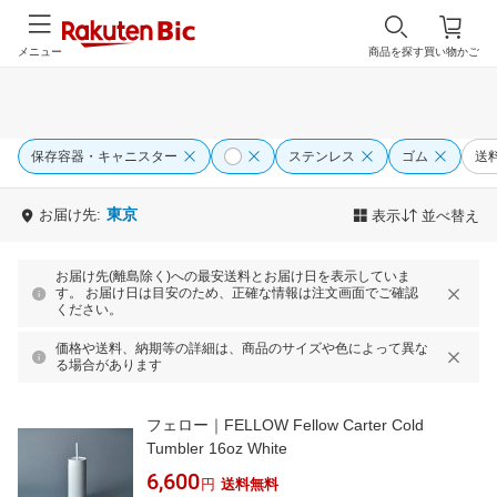
メニュー
商品を探す
買い物かご
保存容器・キャニスター
ステンレス
ゴム
送
東京
お届け先:
表示
並べ替え
お届け先(離島除く)への最安送料とお届け日を表示していま
す。 お届け日は目安のため、正確な情報は注文画面でご確認
ください。
価格や送料、納期等の詳細は、商品のサイズや色によって異な
る場合があります
フェロー｜FELLOW Fellow Carter Cold
Tumbler 16oz White
6,600
円
送料無料