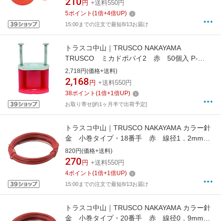
210
円
+送料550円
5
ポイント
(
1
倍+
4
倍UP)
15:00までの注文で最短8/13お届け
トラスコ中山｜TRUSCO NAKAYAMA
TRUSCO ミカドポパイ2 赤 50個入 P-
3020-50P-R
2,718円(価格+送料)
2,168
円
+送料550円
38
ポイント
(
1
倍+
1
倍UP)
お取り寄せ[約1ヶ月半で出荷予定]
トラスコ中山｜TRUSCO NAKAYAMA カラー針
金 小巻タイプ・18番手 赤 線径1．2mm
TCWS12R
820円(価格+送料)
270
円
+送料550円
4
ポイント
(
1
倍+
1
倍UP)
15:00までの注文で最短8/13お届け
トラスコ中山｜TRUSCO NAKAYAMA カラー針
金 小巻タイプ・20番手 赤 線径0．9mm