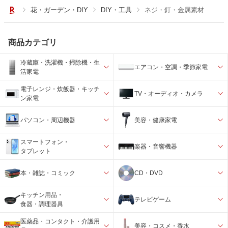
花・ガーデン・DIY
DIY・工具
ネジ・釘・金属素材
商品カテゴリ
冷蔵庫・洗濯機・掃除機・生
エアコン・空調・季節家電
活家電
電子レンジ・炊飯器・キッチ
TV・オーディオ・カメラ
ン家電
パソコン・周辺機器
美容・健康家電
スマートフォン・
楽器・音響機器
タブレット
本・雑誌・コミック
CD・DVD
キッチン用品・
テレビゲーム
食器・調理器具
医薬品・コンタクト・介護用
美容・コスメ・香水