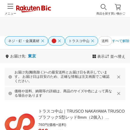
メニュー
商品を探す
買い物かご
ネジ・釘・金属素材
トラスコ中山
送料
すべて解除
東京
お届け先:
表示
並べ替え
お届け先(離島除く)への最安送料とお届け日を表示していま
す。 お届け日は目安のため、正確な情報は注文画面でご確認
ください。
価格や送料、納期等の詳細は、商品のサイズや色によって異な
る場合があります
トラスコ中山｜TRUSCO NAKAYAMA TRUSCO
プラフックS型レッド8mm（2個入）
TCF8R3100
760円(価格+送料)