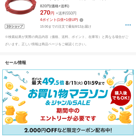
TCWS09R
820円(価格+送料)
270
円
+送料550円
4
ポイント
(
1
倍+
1
倍UP)
15:00までの注文で最短8/13お届け
※検索結果が実際の商品内容（価格、送料、ポイント、在庫等）と異なる場合がご
ざいます。正しい情報は商品ページをご確認ください。
セール情報