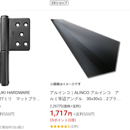
I HARDWARE
アルインコ｜ALINCO アルインコ ア
127ミリ マットブラッ
ルミ等辺アングル 30x30x1．2ブラッ
512U
ク 2m
)
2,267円(価格+送料)
1,717
料550円
円
+送料550円
15
ポイント
(
1
倍)
5
(1件)
文で最短8/13お届け