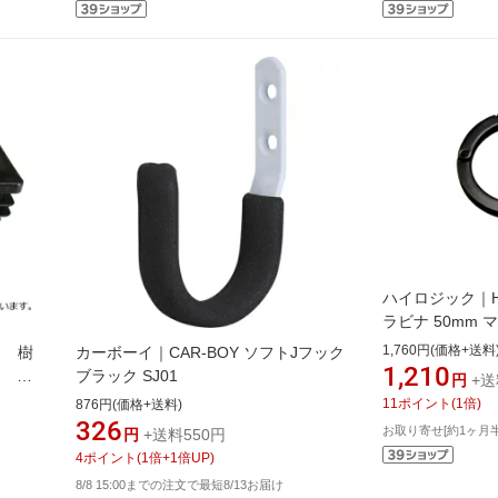
ハイロジック｜HIL
ラビナ 50mm 
00029259-001
1,760円(価格+送料
コ 樹
カーボーイ｜CAR-BOY ソフトJフック
1,210
用 ブ
ブラック SJ01
円
+送
11
ポイント
(
1
倍)
876円(価格+送料)
326
お取り寄せ[約1ヶ月
円
+送料550円
4
ポイント
(
1
倍+
1
倍UP)
8/8 15:00までの注文で最短8/13お届け