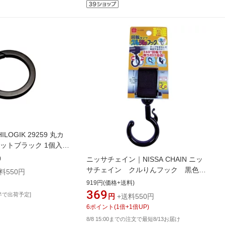
OGIK 29259 丸カ
マットブラック 1個入
)
ニッサチェイン｜NISSA CHAIN ニッ
サチェイン クルりんフック 黒色
料550円
回転タイプ 20〜40mm用 A-1026
919円(価格+送料)
369
半で出荷予定]
円
+送料550円
6
ポイント
(
1
倍+
1
倍UP)
8/8 15:00までの注文で最短8/13お届け