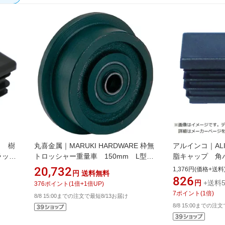
コ 樹
丸喜金属｜MARUKI HARDWARE 枠無
アルインコ｜AL
ラッ
トロッシャー重量車 150mm L型
脂キャップ 角
C1200150
ク （4個入） A
20,732
1,376円(価格+送料
円
送料無料
826
円
+送料5
376
ポイント
(
1
倍+
1
倍UP)
7
ポイント
(
1
倍)
8/8 15:00までの注文で最短8/13お届け
8/8 15:00までの注