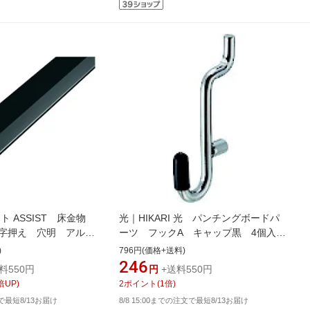
ト ASSIST 床金物
光｜HIKARI 光 パンチングボードパ
ヘの字押え 穴明 アルミ
ーツ フックA キャップ黒 4個入
尺2．00M 20-
PBAF-11
)
796円(価格+送料)
246
料550円
円
+送料550円
倍UP)
2
ポイント
(
1
倍)
文で最短8/13お届け
8/8 15:00までの注文で最短8/13お届け