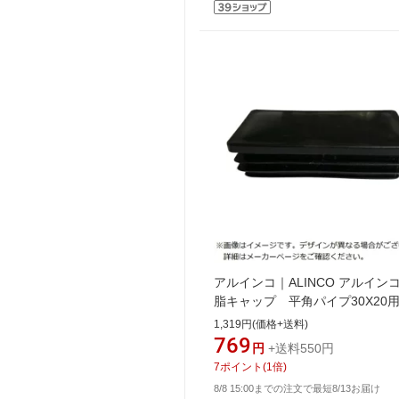
アルインコ｜ALINCO アルイン
脂キャップ 平角パイプ30X20
ラック （4個入） AC320K4
1,319円(価格+送料)
769
円
+送料550円
7
ポイント
(
1
倍)
8/8 15:00までの注文で最短8/13お届け