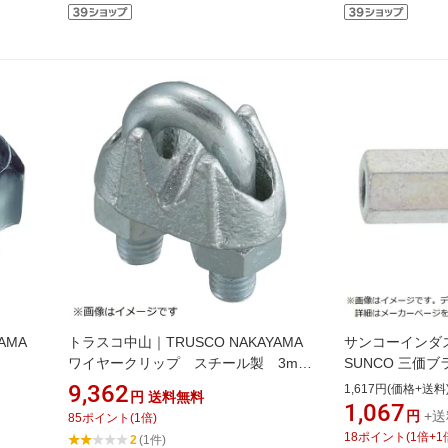
AMA
トラスコ中山｜TRUSCO NAKAYAMA
サンコーインダス
ワイヤークリップ スチール製 3mm
SUNCO 三価
用 100個入 TWC03100P
8×13×20（10
9,362
1,617円(価格+送料
円
送料無料
1,067
円
+送
85
ポイント
(
1
倍)
18
ポイント
(
1
倍+
1
2
(1件)