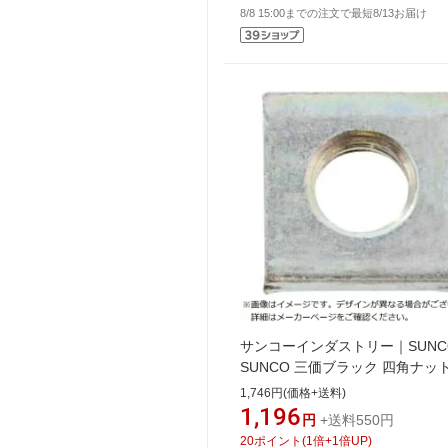
8/8 15:00までの注文で最短8/13お届け
サンコーインダストリー｜SUNC
SUNCO 三価ブラック 四角ナッ
寸 M5（10×3.0（110本入）
1,746円(価格+送料)
1,196
円
+送料550円
20
ポイント
(
1
倍+
1
倍UP)