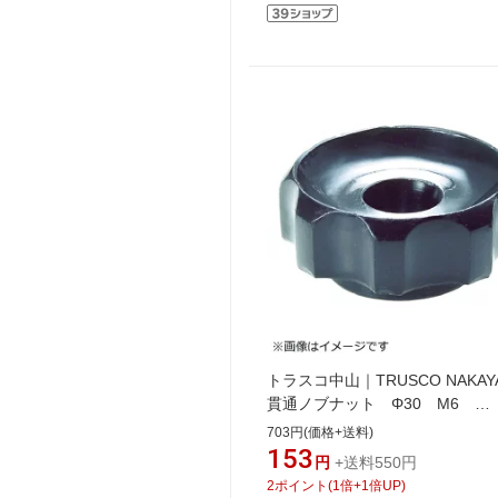
トラスコ中山｜TRUSCO NAKAY
貫通ノブナット Φ30 M6
TPKN30M6
703円(価格+送料)
153
円
+送料550円
2
ポイント
(
1
倍+
1
倍UP)