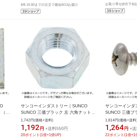
お取り寄せ[8月下旬
8/8 15:00までの注文で最短8/13お届け
O
サンコーインダストリー｜SUNCO
サンコーインダス
ト（特
SUNCO 三価ブラック 左 六角ナット
SUNCO 三価
（2種 M5（130本入）
6×12（40本入）
1,742円(価格+送料)
1,814円(価格+送料
1,192
1,264
円
+送料550円
円
+送
20
ポイント
(
1
倍+
1
倍UP)
22
ポイント
(
1
倍+
1