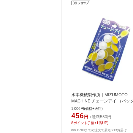
水本機械製作所｜MIZUMOTO
MACHINE チェーンアイ （パッ
入） C1656 （1パック6組）
1,006円(価格+送料)
456
円
+送料550円
8
ポイント
(
1
倍+
1
倍UP)
8/8 15:00までの注文で最短8/13お届け