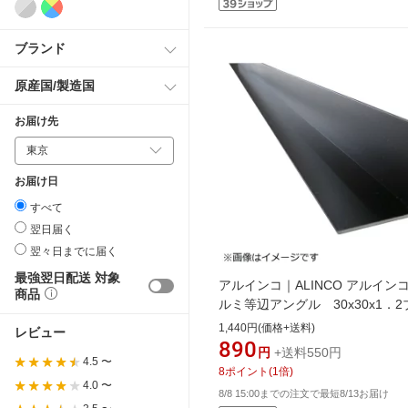
ブランド
原産国/製造国
お届け先
お届け日
すべて
翌日届く
翌々日までに届く
最強翌日配送 対象
アルインコ｜ALINCO アルイン
商品
ルミ等辺アングル 30x30x1．
ク 1m HP204KS
1,440円(価格+送料)
レビュー
890
円
+送料550円
4.5 〜
8
ポイント
(
1
倍)
4.0 〜
8/8 15:00までの注文で最短8/13お届け