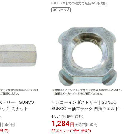
8/8 15:00までの注文で最短8/13お届け
トリー｜SUNCO
サンコーインダストリー｜SUNCO
ブラック 高ナット
SUNCO 三価ブラック 四角ウエルド
本入）
N（P無し 1D形 M8（12×6（50本入）
)
1,834円(価格+送料)
1,284
料550円
円
+送料550円
倍UP)
22
ポイント
(
1
倍+
1
倍UP)