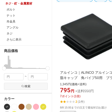
ネジ・釘・金属素材
ボルト
ナット
吊金具
アングル
ネジ
さらに表示
商品価格
アルインコ｜ALINCO アルイン
~
脂キャップ 角パイプ50用 ブ
ク （2個入） AC312K2
1,345円(価格+送料)
検索
795
円
+送料550円
7
ポイント
(
1
倍)
カラー
2
(1件)
8/8 15:00までの注文で最短8/13お届け