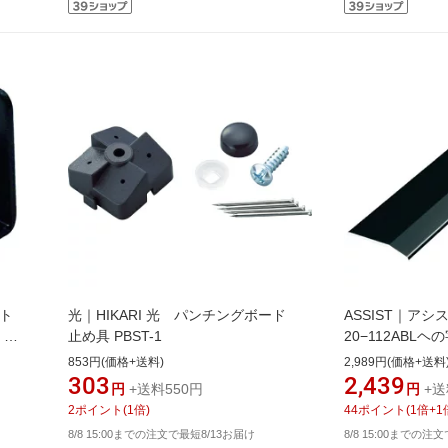
ハント
光｜HIKARI 光 パンチングボード
ASSIST｜アシス
．
止め具 PBST-1
20−112ABL
ブラック 1／2定
853円(価格+送料)
2,989円(価格+送料
112ABL24H
303
2,439
円
+送料550円
円
+送
2
ポイント
(
1
倍)
44
ポイント
(
1
倍+
1
8/8 15:00までの注文で最短8/13お届け
8/8 15:00までの注