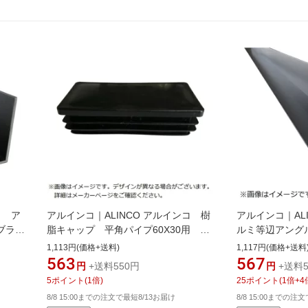
コ ア
アルインコ｜ALINCO アルインコ 樹
アルインコ｜AL
2ブラッ
脂キャップ 平角パイプ60X30用 ブ
ルミ等辺アングル
ラック （2個入） AC324K2
ク 2m HP200K
1,113円(価格+送料)
1,117円(価格+送料
563
567
円
+送料550円
円
+送料5
5
ポイント
(
1
倍)
25
ポイント
(
1
倍+
4
8/8 15:00までの注文で最短8/13お届け
8/8 15:00までの注