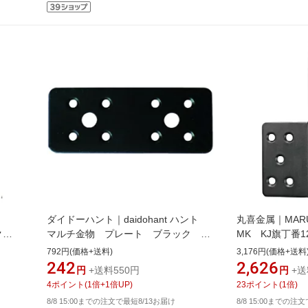
ダイドーハント｜daidohant ハント
丸喜金属｜MARUK
ク
マルチ金物 プレート ブラック
MK KJ旗丁番
2．3×40×100 00069100
ク ビス付 S-51
792円(価格+送料)
3,176円(価格+送料
242
2,626
円
+送料550円
円
+送
4
ポイント
(
1
倍+
1
倍UP)
23
ポイント
(
1
倍)
8/8 15:00までの注文で最短8/13お届け
8/8 15:00までの注