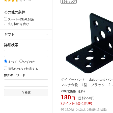
3.5 〜
その他の条件
スーパーDEAL対象
売り切れを含む
ギフト
詳細検索
すべて
いずれか
商品名のみで検索する
除外キーワード
ダイドーハント｜daidohant 
マルチ金物 L型 ブラック 2
3×40×42×42 00069102
730円(価格+送料)
検索
180
円
+送料550円
2
ポイント
(
1
倍+
1
倍UP)
8/8 15:00までの注文で最短8/13お届け