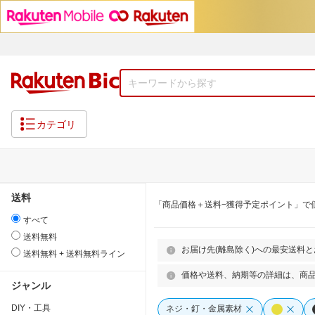
カテゴリ
送料
「商品価格＋送料−獲得予定ポイント」で
すべて
送料無料
お届け先(離島除く)への最安送料
送料無料 + 送料無料ライン
価格や送料、納期等の詳細は、商
ジャンル
DIY・工具
ネジ・釘・金属素材