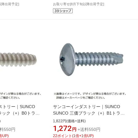
以降出荷予定]
お取り寄せ[8月下旬以降出荷予定]
トリー｜SUNCO
サンコーインダストリー｜SUNCO
ブラック（+）B0トラス
SUNCO 三価ブラック（+）B1トラス
2×8（230本入）
)
1,822円(価格+送料)
1,272
料550円
円
+送料550円
倍UP)
22
ポイント
(
1
倍+
1
倍UP)