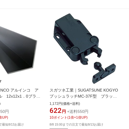
INCO アルインコ ア
スガツネ工業｜SUGATSUNE KOGYO
 12x12x1．0ブラッ
プッシュラッチMC-37F型 ブラック
（140-058-064） MC37FBK
)
1,172円(価格+送料)
622
50円
円
+送料550円
倍UP)
10
ポイント
(
1
倍+
1
倍UP)
文で最短8/13お届け
8/8 15:00までの注文で最短8/13お届け