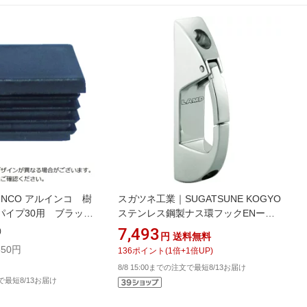
INCO アルインコ 樹
スガツネ工業｜SUGATSUNE KOGYO
パイプ30用 ブラッ
ステンレス鋼製ナス環フックENー
C310K4
R80（110ー020ー025） ENR80
7,493
)
円
送料無料
50円
136
ポイント
(
1
倍+
1
倍UP)
8/8 15:00までの注文で最短8/13お届け
文で最短8/13お届け