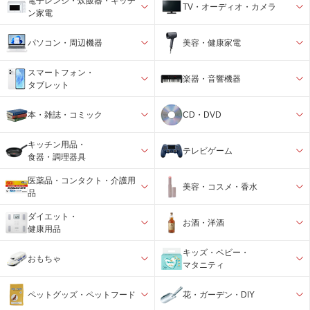
電子レンジ・炊飯器・キッチ
TV・オーディオ・カメラ
ン家電
パソコン・周辺機器
美容・健康家電
スマートフォン・
楽器・音響機器
タブレット
本・雑誌・コミック
CD・DVD
キッチン用品・
テレビゲーム
食器・調理器具
医薬品・コンタクト・介護用
美容・コスメ・香水
品
ダイエット・
お酒・洋酒
健康用品
キッズ・ベビー・
おもちゃ
マタニティ
ペットグッズ・ペットフード
花・ガーデン・DIY