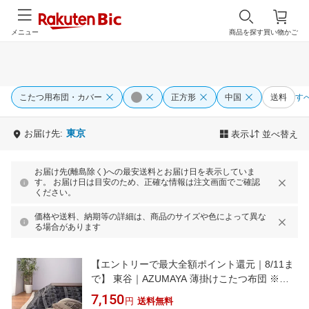
メニュー
商品を探す
買い物かご
こたつ用布団・カバー
正方形
中国
送料
す
東京
お届け先:
表示
並べ替え
お届け先(離島除く)への最安送料とお届け日を表示していま
す。 お届け日は目安のため、正確な情報は注文画面でご確認
ください。
価格や送料、納期等の詳細は、商品のサイズや色によって異な
る場合があります
【エントリーで最大全額ポイント還元｜8/11ま
で】 東谷｜AZUMAYA 薄掛けこたつ布団 ※正
方形（W190×D190cm） KK-143GY グレー [正
7,150
円
送料無料
方形]