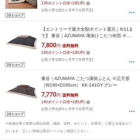
130
ポイント
(
1
倍+
1
倍UP)
お取り寄せ[約1ヶ月半で出荷予定]
【エントリーで最大全額ポイント還元｜8/11ま
で】 東谷｜AZUMAYA 薄掛けこたつ布団 ※正
方形（W190×D190cm） KK-139GY グレー [対
7,800
円
送料無料
応天板サイズ：約75×75cm /正方形]
140
ポイント
(
1
倍+
1
倍UP)
お取り寄せ[約1ヶ月半で出荷予定]
東谷｜AZUMAYA こたつ薄掛ふとん ※正方形
（W190×D190cm） KK-141GY グレー
7,770
円
送料無料
140
ポイント
(
1
倍+
1
倍UP)
お取り寄せ[約1ヶ月半で出荷予定]
※検索結果が実際の商品内容（価格、送料、ポイント、在庫等）と異なる場合がご
ざいます。正しい情報は商品ページをご確認ください。