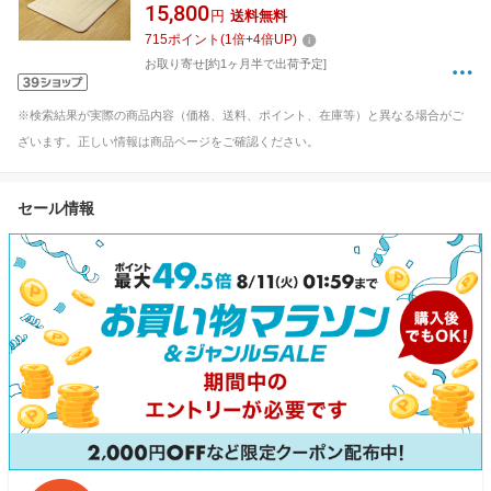
15,800
円
送料無料
715
ポイント
(
1
倍+
4
倍UP)
お取り寄せ[約1ヶ月半で出荷予定]
※検索結果が実際の商品内容（価格、送料、ポイント、在庫等）と異なる場合がご
ざいます。正しい情報は商品ページをご確認ください。
セール情報