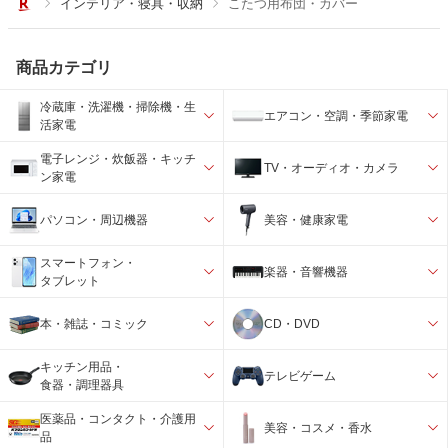
インテリア・寝具・収納
こたつ用布団・カバー
商品カテゴリ
冷蔵庫・洗濯機・掃除機・生
エアコン・空調・季節家電
活家電
電子レンジ・炊飯器・キッチ
TV・オーディオ・カメラ
ン家電
パソコン・周辺機器
美容・健康家電
スマートフォン・
楽器・音響機器
タブレット
本・雑誌・コミック
CD・DVD
キッチン用品・
テレビゲーム
食器・調理器具
医薬品・コンタクト・介護用
美容・コスメ・香水
品