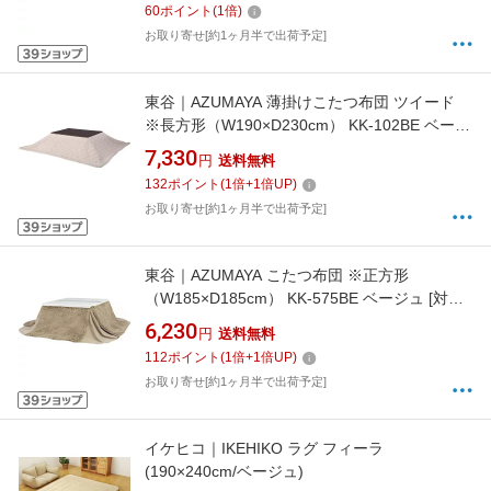
60
ポイント
(
1
倍)
お取り寄せ[約1ヶ月半で出荷予定]
東谷｜AZUMAYA 薄掛けこたつ布団 ツイード
※長方形（W190×D230cm） KK-102BE ベージ
ュ [対応天板サイズ：約75×105cm /長方形]
7,330
円
送料無料
132
ポイント
(
1
倍+
1
倍UP)
お取り寄せ[約1ヶ月半で出荷予定]
東谷｜AZUMAYA こたつ布団 ※正方形
（W185×D185cm） KK-575BE ベージュ [対応
天板サイズ：約75×75cm /正方形]
6,230
円
送料無料
112
ポイント
(
1
倍+
1
倍UP)
お取り寄せ[約1ヶ月半で出荷予定]
イケヒコ｜IKEHIKO ラグ フィーラ
(190×240cm/ベージュ)