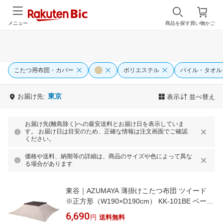
メニュー
商品を探す
買い物かご
こたつ用布団・カバー
ポリエステル
パイル・タオル
東京
お届け先:
表示
並べ替え
お届け先(離島除く)への最安送料とお届け日を表示していま
す。 お届け日は目安のため、正確な情報は注文画面でご確認
ください。
価格や送料、納期等の詳細は、商品のサイズや色によって異な
る場合があります
東谷｜AZUMAYA 薄掛けこたつ布団 ツイード
※正方形（W190×D190cm） KK-101BE ベージ
ュ [対応天板サイズ：約75×75cm /正方形]
6,690
円
送料無料