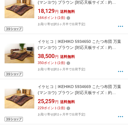
(マンヨウ) ブラウン [対応天板サイズ：約
80×120cm /長方形][5934639]
18,129
円
送料無料
164
ポイント
(
1
倍)
お取り寄せ[約1ヶ月半で出荷予定]
イケヒコ｜IKEHIKO 5934650 こたつ布団 万葉
(マンヨウ) ブラウン [対応天板サイズ：約
90×135cm /長方形][5934650]
38,500
円
送料無料
350
ポイント
(
1
倍)
お取り寄せ[約1ヶ月半で出荷予定]
イケヒコ｜IKEHIKO 5934669 こたつ布団 万葉
(マンヨウ) ブラウン [対応天板サイズ：約
90×180cm /長方形][5934669]
25,259
円
送料無料
229
ポイント
(
1
倍)
お取り寄せ[約1ヶ月半で出荷予定]