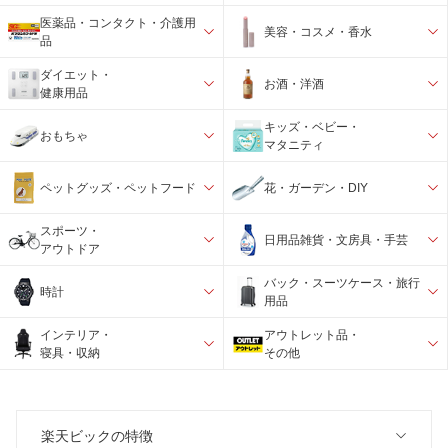
医薬品・コンタクト・介護用
美容・コスメ・香水
品
ダイエット・
お酒・洋酒
健康用品
キッズ・ベビー・
おもちゃ
マタニティ
ペットグッズ・ペットフード
花・ガーデン・DIY
スポーツ・
日用品雑貨・文房具・手芸
アウトドア
バック・スーツケース・旅行
時計
用品
インテリア・
アウトレット品・
寝具・収納
その他
楽天ビックの特徴