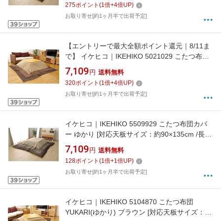
275
ポイント
(
1
倍+
4
倍UP)
お取り寄せ[約1ヶ月半で出荷予定]
【エントリーで最大全額ポイント還元｜8/11ま
で】 イケヒコ｜IKEHIKO 5021029 こたつ布団
カバー ゆかり [対応天板サイズ：約90×135cm /
7,109
円
送料無料
長方形]
320
ポイント
(
1
倍+
4
倍UP)
お取り寄せ[約1ヶ月半で出荷予定]
イケヒコ｜IKEHIKO 5509929 こたつ布団カバ
ー ゆかり [対応天板サイズ：約90×135cm /長方
形]
7,109
円
送料無料
128
ポイント
(
1
倍+
1
倍UP)
お取り寄せ[約1ヶ月半で出荷予定]
イケヒコ｜IKEHIKO 5104870 こたつ布団
YUKARI(ゆかり) ブラウン [対応天板サイズ：約