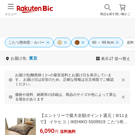
メニュー
商品を探す
買い物かご
こたつ用布団・カバー
80 ～ 99.9cm
送料
東京
お届け先:
表示
並べ替え
お届け先(離島除く)への最安送料とお届け日を表示していま
す。 お届け日は目安のため、正確な情報は注文画面でご確認
ください。
価格や送料、納期等の詳細は、商品のサイズや色によって異な
る場合があります
【エントリーで最大全額ポイント還元｜8/11ま
で】 イケヒコ｜IKEHIKO 5509919 こたつ布団
カバー ゆかり [対応天板サイズ：約80×120cm /
6,090
円
送料無料
長方形]