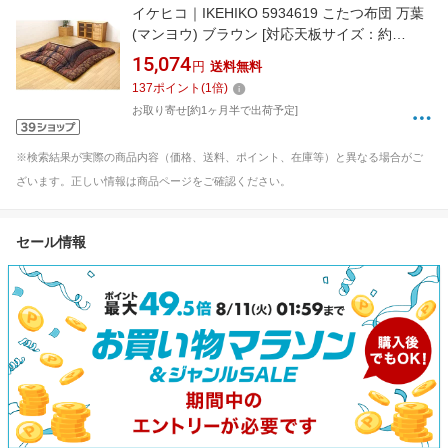
イケヒコ｜IKEHIKO 5934619 こたつ布団 万葉
(マンヨウ) ブラウン [対応天板サイズ：約
90×90cm /正方形][5934619]
15,074
円
送料無料
137
ポイント
(
1
倍)
お取り寄せ[約1ヶ月半で出荷予定]
※検索結果が実際の商品内容（価格、送料、ポイント、在庫等）と異なる場合がご
ざいます。正しい情報は商品ページをご確認ください。
セール情報