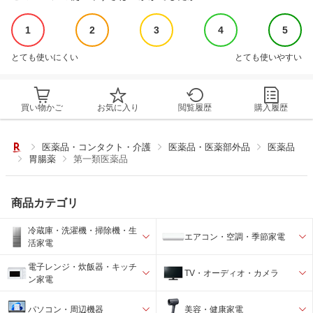
1
2
3
4
5
とても使いにくい
とても使いやすい
買い物かご
お気に入り
閲覧履歴
購入履歴
医薬品・コンタクト・介護
医薬品・医薬部外品
医薬品
胃腸薬
第一類医薬品
商品カテゴリ
冷蔵庫・洗濯機・掃除機・生
エアコン・空調・季節家電
活家電
電子レンジ・炊飯器・キッチ
TV・オーディオ・カメラ
ン家電
パソコン・周辺機器
美容・健康家電