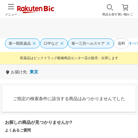
メニュー
商品を探す
買い物かご
第一類医薬品
口中など
第一三共ヘルスケア
送料
すべ
医薬品はビックドラッグ船橋商品センター店が販売・出荷します
東京
お届け先:
ご指定の検索条件に該当する商品はみつかりませんでした
お探しの商品が見つかりませんか?
よくあるご質問