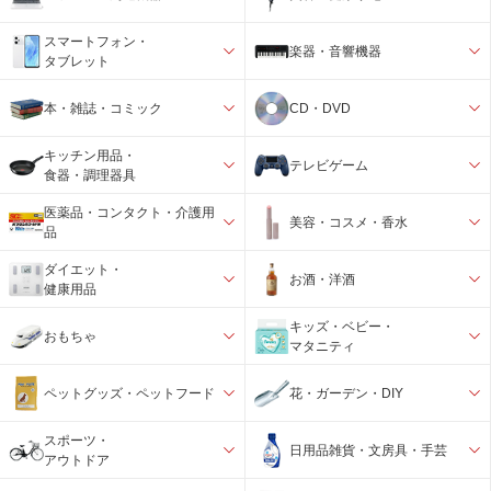
スマートフォン・
楽器・音響機器
タブレット
本・雑誌・コミック
CD・DVD
キッチン用品・
テレビゲーム
食器・調理器具
医薬品・コンタクト・介護用
美容・コスメ・香水
品
ダイエット・
お酒・洋酒
健康用品
キッズ・ベビー・
おもちゃ
マタニティ
ペットグッズ・ペットフード
花・ガーデン・DIY
スポーツ・
日用品雑貨・文房具・手芸
アウトドア