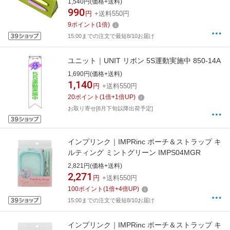
1,540円(価格+送料)
990
円
+送料550円
9
ポイント
(
1
倍)
15:00までの注文で最短8/10お届け
ユニット｜UNIT リボン 5S運動実施中 850-14A
1,690円(価格+送料)
1,140
円
+送料550円
20
ポイント
(
1
倍+
1
倍UP)
お取り寄せ[8月下旬以降出荷予定]
インプリンク｜IMPRinc ポーチ＆ストラップ キ
ルティング ミントグリーン IMPS04MGR
2,821円(価格+送料)
2,271
円
+送料550円
100
ポイント
(
1
倍+
4
倍UP)
15:00までの注文で最短8/10お届け
インプリンク｜IMPRinc ポーチ＆ストラップ キ