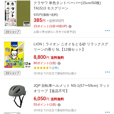
クラサワ 単色タントペーパー(15cm/50枚)
TA1513 モスグリーン
935円(価格+送料)
385
円
+送料550円
15
ポイント
(
1
倍+
4
倍UP)
お取り寄せ[約1ヶ月半で出荷予定]
LION｜ライオン ニオイをとる砂 リラックスグ
リーンの香り 5L【12個セット】
8,800
円
送料無料
80
ポイント
(
1
倍)
5
(1件)
15:00までの注文で最短8/10お届け
JQP 自転車ヘルメット NS-1(57〜59cm) マット
オリーブ【返品不可】
6,050
円
送料無料
55
ポイント
(
1
倍)
15:00までの注文で最短8/10お届け