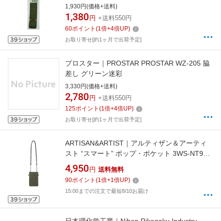
1,930円(価格+送料)
1,380
円
+送料550円
60
ポイント
(
1
倍+
4
倍UP)
お取り寄せ[約1ヶ月で出荷予定]
プロスター｜PROSTAR PROSTAR WZ-205 脇
差し グリーン迷彩
3,330円(価格+送料)
2,780
円
+送料550円
125
ポイント
(
1
倍+
4
倍UP)
お取り寄せ[約1ヶ月で出荷予定]
ARTISAN&ARTIST｜アルティザン＆アーティ
スト “スマート” ポップ・ポケット 3WS-NT943
OLBK オリーブブラック 3WS-NT943OLBK
4,950
円
送料無料
90
ポイント
(
1
倍+
1
倍UP)
15:00までの注文で最短8/10お届け