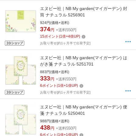
エヌビー社｜NB My garden(マイガーデン) 封
筒 ナチュラル 5256901
924円(価格+送料)
374
円
+送料550円
15
ポイント
(
1
倍+
4
倍UP)
お取り寄せ[約1ヶ月半で出荷予定]
エヌビー社｜NB My garden(マイガーデン) は
がき箋 ナチュラル 5251701
883円(価格+送料)
333
円
+送料550円
6
ポイント
(
1
倍+
1
倍UP)
お取り寄せ[約1ヶ月半で出荷予定]
エヌビー社｜NB My garden(マイガーデン) 便
箋 ナチュラル 5250401
988円(価格+送料)
438
円
+送料550円
6
ポイント
(
1
倍+
1
倍UP)