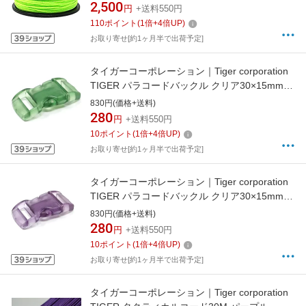
2,500
円
+送料550円
110
ポイント
(
1
倍+
4
倍UP)
お取り寄せ[約1ヶ月半で出荷予定]
タイガーコーポレーション｜Tiger corporation
TIGER パラコードバックル クリア30×15mmグ
リーン
830円(価格+送料)
280
円
+送料550円
10
ポイント
(
1
倍+
4
倍UP)
お取り寄せ[約1ヶ月半で出荷予定]
タイガーコーポレーション｜Tiger corporation
TIGER パラコードバックル クリア30×15mmパ
ープル
830円(価格+送料)
280
円
+送料550円
10
ポイント
(
1
倍+
4
倍UP)
お取り寄せ[約1ヶ月半で出荷予定]
タイガーコーポレーション｜Tiger corporation