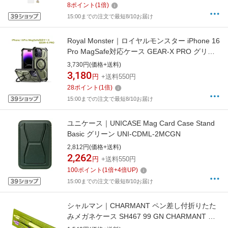
8
ポイント
(
1
倍)
15:00までの注文で最短8/10お届け
Royal Monster｜ロイヤルモンスター iPhone 16
Pro MagSafe対応ケース GEAR-X PRO グリー
ン RM-7808-16PRGR
3,730円(価格+送料)
3,180
円
+送料550円
28
ポイント
(
1
倍)
15:00までの注文で最短8/10お届け
ユニケース｜UNICASE Mag Card Case Stand
Basic グリーン UNI-CDML-2MCGN
2,812円(価格+送料)
2,262
円
+送料550円
100
ポイント
(
1
倍+
4
倍UP)
15:00までの注文で最短8/10お届け
シャルマン｜CHARMANT ペン差し付折りたた
みメガネケース SH467 99 GN CHARMANT グ
リーン