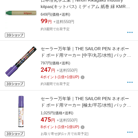
日本理化学工業｜Nihon Rikagaku Industry
kitpas(キットパス) ミディアム 紙巻 緑 KMRW-
G
649円(価格+送料)
99
円
+送料550円
約3週間で出荷予定
セーラー万年筆｜THE SAILOR PEN ネオボー
ド ボード用マーカー [中字/丸芯/水性] パック入
パープル 29-5250-050
797円(価格+送料)
247
円
+送料550円
4
ポイント
(
1
倍+
1
倍UP)
約3週間で出荷予定
セーラー万年筆｜THE SAILOR PEN ネオボー
ド ボード用マーカー [極太/平芯/水性] パック入
パープル 29-5480-050
1,025円(価格+送料)
475
円
+送料550円
8
ポイント
(
1
倍+
1
倍UP)
お取り寄せ[約1ヶ月で出荷予定]