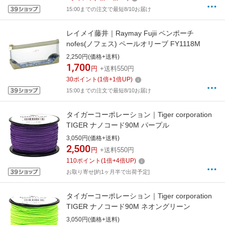
15:00までの注文で最短8/10お届け
レイメイ藤井｜Raymay Fujii ペンポーチ
nofes(ノフェス) ペールオリーブ FY1118M
2,250円(価格+送料)
1,700
円
+送料550円
30
ポイント
(
1
倍+
1
倍UP)
15:00までの注文で最短8/10お届け
タイガーコーポレーション｜Tiger corporation
TIGER ナノコード90M パープル
3,050円(価格+送料)
2,500
円
+送料550円
110
ポイント
(
1
倍+
4
倍UP)
お取り寄せ[約1ヶ月半で出荷予定]
タイガーコーポレーション｜Tiger corporation
TIGER ナノコード90M ネオングリーン
3,050円(価格+送料)