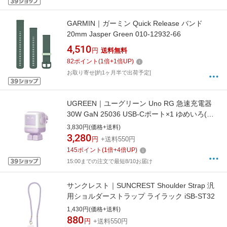
GARMIN｜ガーミン Quick Release バンド
20mm Jasper Green 010-12932-66
4,510
円
送料無料
82
ポイント
(
1
倍+
1
倍UP)
お取り寄せ[約1ヶ月半で出荷予定]
UGREEN｜ユーグリーン Uno RG 急速充電器
30W GaN 25036 USB-Cポート×1 ゆめいろ(薄
紫) UGR-OT-000025 [PD30W /USB-C×1 /1ポー
3,830円(価格+送料)
ト]
3,280
円
+送料550円
145
ポイント
(
1
倍+
4
倍UP)
15:00までの注文で最短8/10お届け
サンクレスト｜SUNCREST Shoulder Strap 汎
用ショルダーストラップ ライラック iSB-ST32
1,430円(価格+送料)
880
円
+送料550円