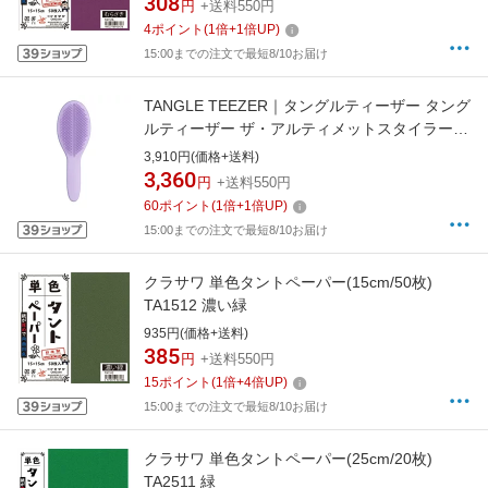
308
円
+送料550円
4
ポイント
(
1
倍+
1
倍UP)
15:00までの注文で最短8/10お届け
TANGLE TEEZER｜タングルティーザー タング
ルティーザー ザ・アルティメットスタイラー
ペールライラック
3,910円(価格+送料)
3,360
円
+送料550円
60
ポイント
(
1
倍+
1
倍UP)
15:00までの注文で最短8/10お届け
クラサワ 単色タントペーパー(15cm/50枚)
TA1512 濃い緑
935円(価格+送料)
385
円
+送料550円
15
ポイント
(
1
倍+
4
倍UP)
15:00までの注文で最短8/10お届け
クラサワ 単色タントペーパー(25cm/20枚)
TA2511 緑