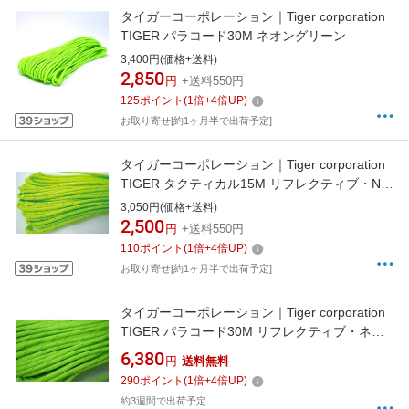
タイガーコーポレーション｜Tiger corporation
TIGER パラコード30M ネオングリーン
3,400円(価格+送料)
2,850
円
+送料550円
125
ポイント
(
1
倍+
4
倍UP)
お取り寄せ[約1ヶ月半で出荷予定]
タイガーコーポレーション｜Tiger corporation
TIGER タクティカル15M リフレクティブ・Nグ
リーン
3,050円(価格+送料)
2,500
円
+送料550円
110
ポイント
(
1
倍+
4
倍UP)
お取り寄せ[約1ヶ月半で出荷予定]
タイガーコーポレーション｜Tiger corporation
TIGER パラコード30M リフレクティブ・ネオ
ングリーン
6,380
円
送料無料
290
ポイント
(
1
倍+
4
倍UP)
約3週間で出荷予定