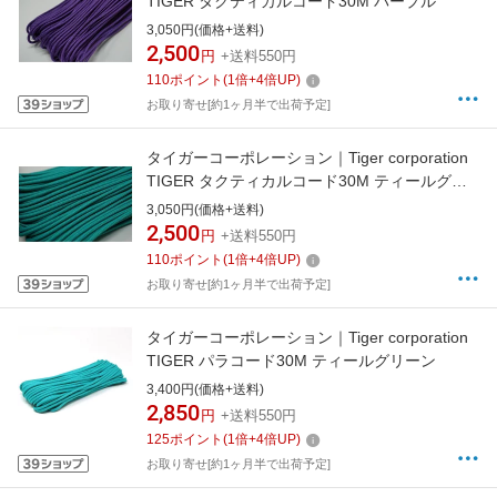
TIGER タクティカルコード30M パープル
3,050円(価格+送料)
2,500
円
+送料550円
110
ポイント
(
1
倍+
4
倍UP)
お取り寄せ[約1ヶ月半で出荷予定]
タイガーコーポレーション｜Tiger corporation
TIGER タクティカルコード30M ティールグリ
ーン
3,050円(価格+送料)
2,500
円
+送料550円
110
ポイント
(
1
倍+
4
倍UP)
お取り寄せ[約1ヶ月半で出荷予定]
タイガーコーポレーション｜Tiger corporation
TIGER パラコード30M ティールグリーン
3,400円(価格+送料)
2,850
円
+送料550円
125
ポイント
(
1
倍+
4
倍UP)
お取り寄せ[約1ヶ月半で出荷予定]