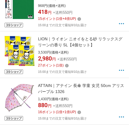
968円(価格+送料)
418
円
+送料550円
15
ポイント
(
1
倍+
4
倍UP)
15:00までの注文で最短8/10お届け
LION｜ライオン ニオイをとる砂 リラックスグ
リーンの香り 5L【4個セット】
3,530円(価格+送料)
2,980
円
+送料550円
27
ポイント
(
1
倍)
15:00までの注文で最短8/10お届け
ATTAIN｜アテイン 長傘 学童 女児 50cm アリス
パープル 1326
1,430円(価格+送料)
880
円
+送料550円
16
ポイント
(
1
倍+
1
倍UP)
15:00までの注文で最短8/10お届け