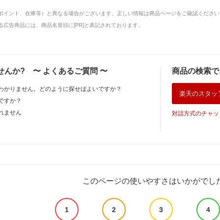
ポイント、在庫等）と異なる場合がございます。正しい情報は商品ページをご確認ください
広告商品には、商品名冒頭に[PR]と表記されております。
せんか?
〜
よくあるご質問
〜
商品の検索で
わかりません。どのように探せばよいですか？
楽天のスタッ
ですか？
れません
対話方式のチャッ
このページの使いやすさはいかがでし
1
2
3
4