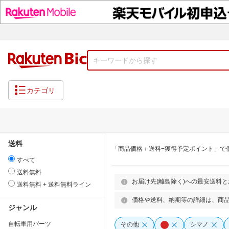
カテゴリ
送料
「商品価格＋送料−獲得予定ポイント」で
すべて
送料無料
お届け先(離島除く)への最安送料
送料無料 + 送料無料ライン
価格や送料、納期等の詳細は、商
ジャンル
自転車用パーツ
その他
シマノ