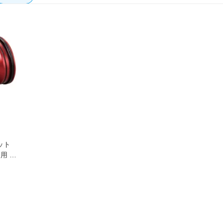
ット
ノ用 レ