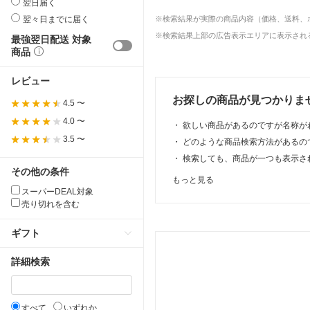
翌日届く
翌々日までに届く
※検索結果が実際の商品内容（価格、送料、
※検索結果上部の広告表示エリアに表示される
最強翌日配送 対象
商品
レビュー
お探しの商品が見つかりま
4.5 〜
4.0 〜
・
欲しい商品があるのですが名称が
3.5 〜
・
どのような商品検索方法があるの
・
検索しても、商品が一つも表示さ
その他の条件
もっと見る
スーパーDEAL対象
売り切れを含む
ギフト
詳細検索
すべて
いずれか