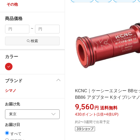
その他
商品価格
~
検索
カラー
ブランド
KCNC｜ケーシーエヌシー BBセ
シマノ
BB86 アダプター Kタイプ/シマ
ッド 263422
お届け先
9,560
円
送料無料
430
ポイント
(
1
倍+
4
倍UP)
約2〜3週間で出荷予定
お届け日
すべて