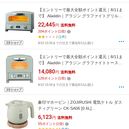
【エントリーで最大全額ポイント還元｜8/11ま
で】 Aladdin｜アラジン グラファイトグリル＆
トースター（4枚焼き） グリーン AGT-
22,445
円
送料無料
G13B(G)【newlife_campaign_a】
204
ポイント
(
1
倍)
2
(1件)
8/10 15:00までの注文で最短8/12お届け
【エントリーで最大全額ポイント還元｜8/11ま
で】 Aladdin｜アラジン グラファイトトースタ
ー（1枚焼き） グリーン AET-G8A/G
14,080
円
送料無料
128
ポイント
(
1
倍)
8/10 15:00までの注文で最短8/12お届け
象印マホービン｜ZOJIRUSHI 電気ケトル ダス
ティグリーン CK-SA06 [0.6L]
【newlife_campaign_b】
6,123
円
送料無料
55
ポイント
(
1
倍)