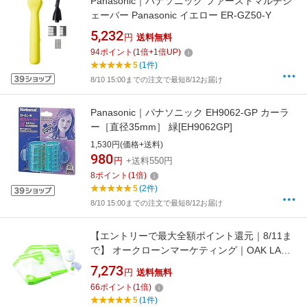
Panasonic｜パナソニック ファーストマルチシ
ェーバー Panasonic イエロー ER-GZ50-Y
5,232
円
送料無料
94
ポイント
(
1
倍+
1
倍UP)
5
(1件)
8/10 15:00までの注文で最短8/12お届け
Panasonic｜パナソニック EH9062-GP カーラ
ー［直径35mm］ 緑[EH9062GP]
1,530円(価格+送料)
980
円
+送料550円
8
ポイント
(
1
倍)
5
(2件)
8/10 15:00までの注文で最短8/12お届け
【エントリーで最大全額ポイント還元｜8/11ま
で】 オークローンマーケティング｜OAK LAWN
MARKETING フォーサ真空バッグ スターター
7,273
円
送料無料
セット FOSHWS01 ショップジャパン
66
ポイント
(
1
倍)
5
(1件)