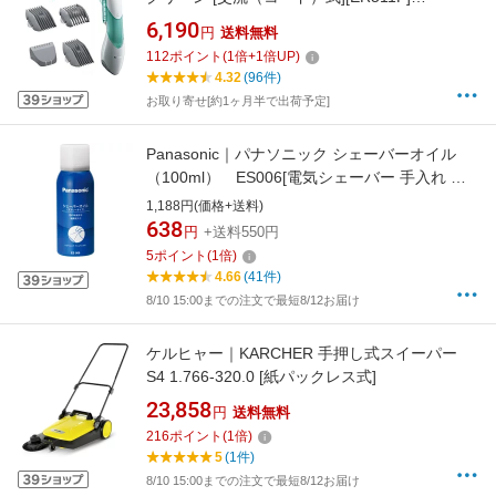
【rb_beauty_cpn】
6,190
円
送料無料
112
ポイント
(
1
倍+
1
倍UP)
4.32
(96件)
お取り寄せ[約1ヶ月半で出荷予定]
Panasonic｜パナソニック シェーバーオイル
（100ml） ES006[電気シェーバー 手入れ 潤
滑油 ES006]
1,188円(価格+送料)
638
円
+送料550円
5
ポイント
(
1
倍)
4.66
(41件)
8/10 15:00までの注文で最短8/12お届け
ケルヒャー｜KARCHER 手押し式スイーパー
S4 1.766-320.0 [紙パックレス式]
23,858
円
送料無料
216
ポイント
(
1
倍)
5
(1件)
8/10 15:00までの注文で最短8/12お届け