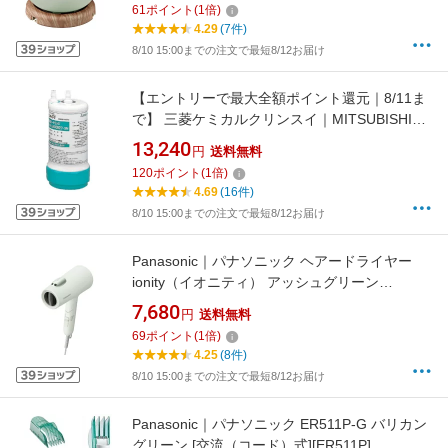
61
ポイント
(
1
倍)
4.29
(7件)
8/10 15:00までの注文で最短8/12お届け
【エントリーで最大全額ポイント還元｜8/11ま
で】 三菱ケミカルクリンスイ｜MITSUBISHI
CHEMICAL 交換用カートリッジ クリンスイU-1
13,240
円
送料無料
グリーン UAC0827 [1個][UAC0827]【ribi_rb】
120
ポイント
(
1
倍)
4.69
(16件)
8/10 15:00までの注文で最短8/12お届け
Panasonic｜パナソニック ヘアードライヤー
ionity（イオニティ） アッシュグリーン
EHNE7NG
7,680
円
送料無料
69
ポイント
(
1
倍)
4.25
(8件)
8/10 15:00までの注文で最短8/12お届け
Panasonic｜パナソニック ER511P-G バリカン
グリーン [交流（コード）式][ER511P]