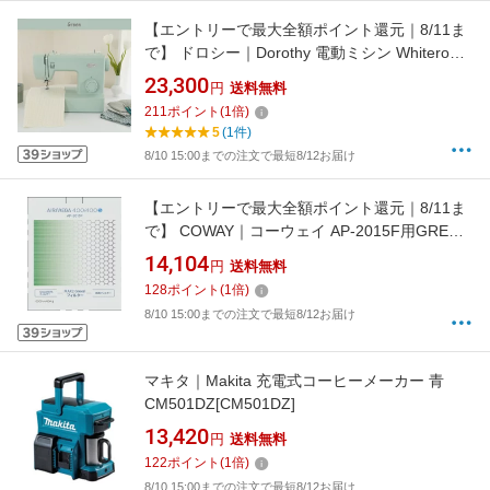
【エントリーで最大全額ポイント還元｜8/11ま
で】 ドロシー｜Dorothy 電動ミシン Whiteroom
グリーン NSM1LG [電動ミシン]
23,300
円
送料無料
211
ポイント
(
1
倍)
5
(1件)
8/10 15:00までの注文で最短8/12お届け
【エントリーで最大全額ポイント還元｜8/11ま
で】 COWAY｜コーウェイ AP-2015F用GREEN
フィルター グリーン[AP2015FGREENフィルタ
14,104
円
送料無料
ー]
128
ポイント
(
1
倍)
8/10 15:00までの注文で最短8/12お届け
マキタ｜Makita 充電式コーヒーメーカー 青
CM501DZ[CM501DZ]
13,420
円
送料無料
122
ポイント
(
1
倍)
8/10 15:00までの注文で最短8/12お届け