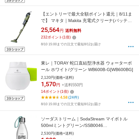
【エントリーで最大全額ポイント還元｜8/11ま
で】 マキタ｜Makita 充電式クリーナ(バッテ
リ・充電器別売) オリーブ CL286FD-ZO [サイ
25,564
円
送料無料
クロン式 /コードレス]
232
ポイント
(
1
倍)
8/10 15:00までの注文で最短8/12お届け
東レ｜TORAY 蛇口直結型浄水器 ウォーターボ
ール ホワイト/グリーン WB600B-G[WB600BG]
2,120円(価格+送料)
1,570
円
+送料550円
14
ポイント
(
1
倍)
4.58
(24件)
8/10 15:00までの注文で最短8/12お届け
ソーダストリーム｜SodaStream マイボトル
500mlミントグリーン/SSB0046
SSB0046[SSB0046]
2,530円(価格+送料)