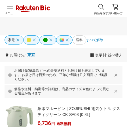
メニュー
商品を探す
買い物かご
家電
送料
すべて解除
東京
お届け先:
表示
並べ替え
お届け先(離島除く)への最安送料とお届け日を表示していま
す。 お届け日は目安のため、正確な情報は注文画面でご確認
ください。
価格や送料、納期等の詳細は、商品のサイズや色によって異な
る場合があります
象印マホービン｜ZOJIRUSHI 電気ケトル ダス
ティグリーン CK-SA08 [0.8L]
【newlife_campaign_b】
6,736
円
送料無料