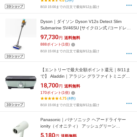
4.6
(5件)
8/10 15:00までの注文で最短8/12お届け
Dyson｜ダイソン Dyson V12s Detect Slim
Submarine SV46SU [サイクロン式 /コードレス
/水拭き対応]
97,730
円
送料無料
888
ポイント
(
1
倍)
8/10 15:00までの注文で最短8/12お届け
【エントリーで最大全額ポイント還元｜8/11ま
で】 Aladdin｜アラジン グラファイトミニグリ
ラー グリーン CAGMG7AG [プレート1枚]
18,700
円
送料無料
170
ポイント
(
1
倍)
4.75
(4件)
8/10 15:00までの注文で最短8/12お届け
Panasonic｜パナソニック ヘアードライヤー
ionity（イオニティ） アッシュグリーン
EHNE5NG
5,180
円
送料無料