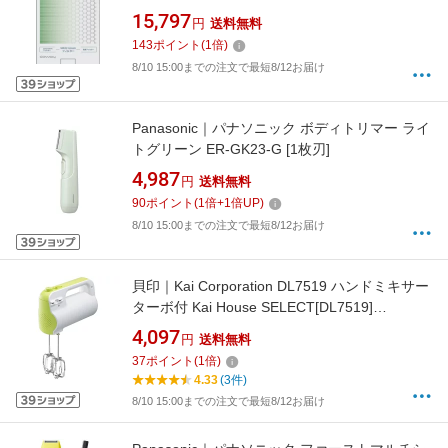
フィルター グリーン[AP2318PGREEN]
15,797
円
送料無料
143
ポイント
(
1
倍)
8/10 15:00までの注文で最短8/12お届け
Panasonic｜パナソニック ボディトリマー ライ
トグリーン ER-GK23-G [1枚刃]
4,987
円
送料無料
90
ポイント
(
1
倍+
1
倍UP)
8/10 15:00までの注文で最短8/12お届け
貝印｜Kai Corporation DL7519 ハンドミキサー
ターボ付 Kai House SELECT[DL7519]
【rb_cooking_cpn】
4,097
円
送料無料
37
ポイント
(
1
倍)
4.33
(3件)
8/10 15:00までの注文で最短8/12お届け