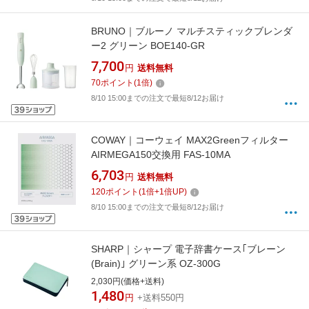
BRUNO｜ブルーノ マルチスティックブレンダ
ー2 グリーン BOE140-GR
7,700
円
送料無料
70
ポイント
(
1
倍)
8/10 15:00までの注文で最短8/12お届け
COWAY｜コーウェイ MAX2Greenフィルター
AIRMEGA150交換用 FAS-10MA
6,703
円
送料無料
120
ポイント
(
1
倍+
1
倍UP)
8/10 15:00までの注文で最短8/12お届け
SHARP｜シャープ 電子辞書ケース｢ブレーン
(Brain)｣ グリーン系 OZ-300G
2,030円(価格+送料)
1,480
円
+送料550円