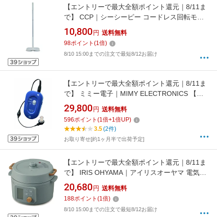
【エントリーで最大全額ポイント還元｜8/11ま
で】 CCP｜シーシーピー コードレス回転モッ
プクリーナーNeo＋Brisa 【ビックカメラオリ
10,800
円
送料無料
ジナルモデル】 スモーキーグリーン ZJ-
98
ポイント
(
1
倍)
MA42BK-GR [水拭き対応]
8/10 15:00までの注文で最短8/12お届け
【エントリーで最大全額ポイント還元｜8/11ま
で】 ミミー電子｜MIMY ELECTRONICS 【デ
ジタル補聴器】オリーブ ME-181（ポケット
29,800
円
送料無料
型）
596
ポイント
(
1
倍+
1
倍UP)
3.5
(2件)
お取り寄せ[約1ヶ月半で出荷予定]
【エントリーで最大全額ポイント還元｜8/11ま
で】 IRIS OHYAMA｜アイリスオーヤマ 電気圧
力鍋 3L 液晶タイプ グリーン KPC-MB3-G
20,680
円
送料無料
188
ポイント
(
1
倍)
8/10 15:00までの注文で最短8/12お届け