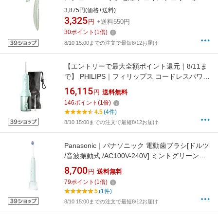
ーン
3,875円(価格+送料)
3,325
円
+送料550円
30
ポイント
(
1
倍)
8/10 15:00までの注文で最短8/12お届け
【エントリーで最大全額ポイント還元｜8/11ま
で】 PHILIPS｜フィリップス コードレスパワー
フロッサー3000（口腔洗浄器） Sonicare（ソ
16,115
円
送料無料
ニッケアー） ミント HX3826/34 [ハンディタイ
146
ポイント
(
1
倍)
プ /国内・海外兼用]【rb_makerA】
4.5
(4件)
8/10 15:00までの注文で最短8/12お届け
Panasonic｜パナソニック 電動歯ブラシ[ドルツ
/音波振動式 /AC100V-240V] ミントグリーン
EW-DA18-G [ドルツ /音波振動式 /AC100V-
8,700
円
送料無料
240V]
79
ポイント
(
1
倍)
5
(1件)
8/10 15:00までの注文で最短8/12お届け