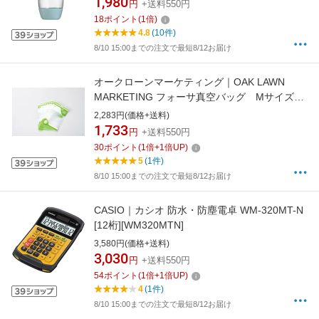
1,980
円
+送料550円
18
ポイント
(
1
倍)
4.8
(10件)
8/10 15:00までの注文で最短8/12お届け
オークローンマーケティング｜OAK LAWN
MARKETING フォーサ真空バッグ Mサイズ10
枚セット FOSHWS03
2,283円(価格+送料)
1,733
円
+送料550円
30
ポイント
(
1
倍+
1
倍UP)
5
(1件)
8/10 15:00までの注文で最短8/12お届け
CASIO｜カシオ 防水・防塵電卓 WM-320MT-N
[12桁][WM320MTN]
3,580円(価格+送料)
3,030
円
+送料550円
54
ポイント
(
1
倍+
1
倍UP)
4
(1件)
8/10 15:00までの注文で最短8/12お届け