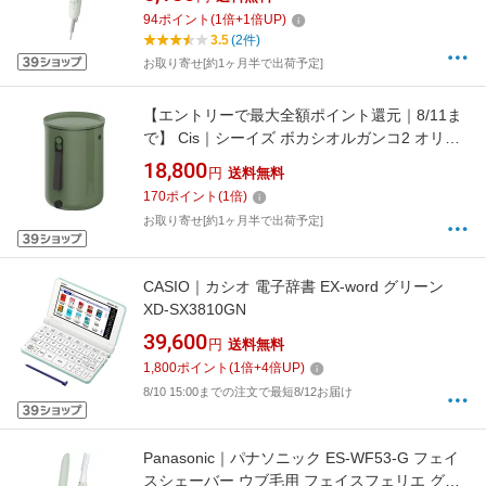
94
ポイント
(
1
倍+
1
倍UP)
3.5
(2件)
お取り寄せ[約1ヶ月半で出荷予定]
【エントリーで最大全額ポイント還元｜8/11ま
で】 Cis｜シーイズ ボカシオルガンコ2 オリー
ブ [バイオ式]
18,800
円
送料無料
170
ポイント
(
1
倍)
お取り寄せ[約1ヶ月半で出荷予定]
CASIO｜カシオ 電子辞書 EX-word グリーン
XD-SX3810GN
39,600
円
送料無料
1,800
ポイント
(
1
倍+
4
倍UP)
8/10 15:00までの注文で最短8/12お届け
Panasonic｜パナソニック ES-WF53-G フェイ
スシェーバー ウブ毛用 フェイスフェリエ グリ