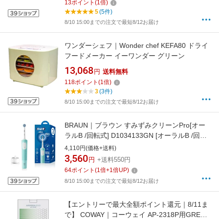
13
ポイント
(
1
倍)
5
(5件)
8/10 15:00までの注文で最短8/12お届け
ワンダーシェフ｜Wonder chef KEFA80 ドライ
フードメーカー イーワンダー グリーン
13,068
円
送料無料
118
ポイント
(
1
倍)
3
(3件)
8/10 15:00までの注文で最短8/12お届け
BRAUN｜ブラウン すみずみクリーンPro[オー
ラルB /回転式] D1034133GN [オーラルB /回転
式]
4,110円(価格+送料)
3,560
円
+送料550円
64
ポイント
(
1
倍+
1
倍UP)
8/10 15:00までの注文で最短8/12お届け
【エントリーで最大全額ポイント還元｜8/11ま
で】 COWAY｜コーウェイ AP-2318P用GREEN