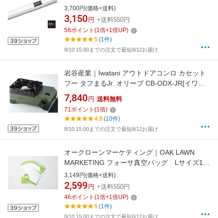
3,700円(価格+送料)
3,150
円
+送料550円
56
ポイント
(
1
倍+
1
倍UP)
5
(1件)
8/10 15:00までの注文で最短8/12お届け
岩谷産業｜Iwatani アウトドアコンロ カセット
フー タフまるJr. オリーブ CB-ODX-JR[イワタ
ニ カセットコンロ カセットガス]
7,840
円
送料無料
71
ポイント
(
1
倍)
4.9
(10件)
8/10 15:00までの注文で最短8/12お届け
オークローンマーケティング｜OAK LAWN
MARKETING フォーサ真空バッグ Lサイズ10
枚セット FOSHWS02 ショップジャパン
3,149円(価格+送料)
2,599
円
+送料550円
46
ポイント
(
1
倍+
1
倍UP)
5
(1件)
8/10 15:00までの注文で最短8/12お届け