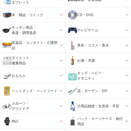
タブレット
本・雑誌・コミック
CD・DVD
キッチン用品・
テレビゲーム
食器・調理器具
医薬品・コンタクト・介護用
美容・コスメ・香水
品
ダイエット・
お酒・洋酒
健康用品
キッズ・ベビー・
おもちゃ
マタニティ
ペットグッズ・ペットフード
花・ガーデン・DIY
スポーツ・
日用品雑貨・文房具・手芸
アウトドア
バック・スーツケース・旅行
時計
用品