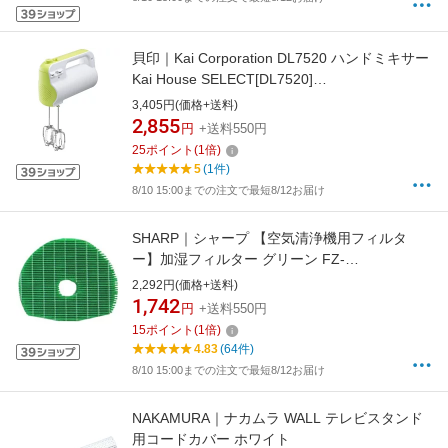
貝印｜Kai Corporation DL7520 ハンドミキサー
Kai House SELECT[DL7520]
【rb_cooking_cpn】
3,405円(価格+送料)
2,855
円
+送料550円
25
ポイント
(
1
倍)
5
(1件)
8/10 15:00までの注文で最短8/12お届け
SHARP｜シャープ 【空気清浄機用フィルタ
ー】加湿フィルター グリーン FZ-
C100MF[FZC100MF]
2,292円(価格+送料)
1,742
円
+送料550円
15
ポイント
(
1
倍)
4.83
(64件)
8/10 15:00までの注文で最短8/12お届け
NAKAMURA｜ナカムラ WALL テレビスタンド
用コードカバー ホワイト