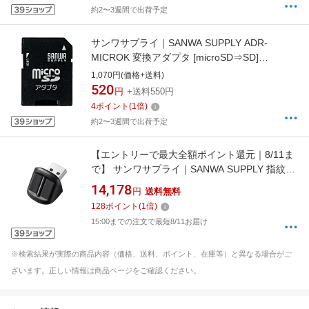
約2〜3週間で出荷予定
サンワサプライ｜SANWA SUPPLY ADR-
MICROK 変換アダプタ [microSD⇒SD]
[ADRMICROK]
1,070円(価格+送料)
520
円
+送料550円
4
ポイント
(
1
倍)
約2〜3週間で出荷予定
【エントリーで最大全額ポイント還元｜8/11ま
で】 サンワサプライ｜SANWA SUPPLY 指紋認
証リーダー USB-A接続 FP-RD3
14,178
円
送料無料
128
ポイント
(
1
倍)
15:00までの注文で最短8/11お届け
※検索結果が実際の商品内容（価格、送料、ポイント、在庫等）と異なる場合がご
ざいます。正しい情報は商品ページをご確認ください。