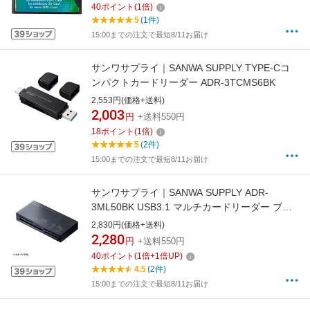
40
ポイント
(
1
倍)
5
(1件)
15:00までの注文で最短8/11お届け
サンワサプライ｜SANWA SUPPLY TYPE-Cコ
ンパクトカードリーダー ADR-3TCMS6BK
2,553円(価格+送料)
2,003
円
+送料550円
18
ポイント
(
1
倍)
5
(2件)
15:00までの注文で最短8/11お届け
サンワサプライ｜SANWA SUPPLY ADR-
3ML50BK USB3.1 マルチカードリーダー ブラ
ック
2,830円(価格+送料)
2,280
円
+送料550円
40
ポイント
(
1
倍+
1
倍UP)
4.5
(2件)
15:00までの注文で最短8/11お届け