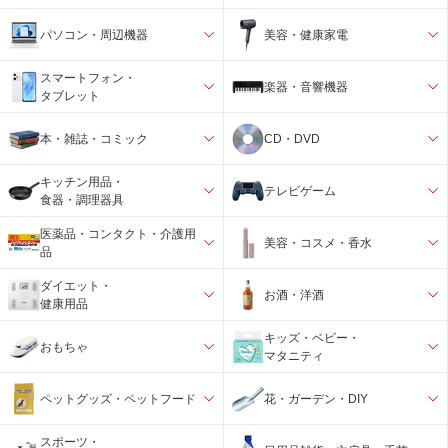
パソコン・周辺機器
美容・健康家電
スマートフォン・
楽器・音響機器
タブレット
本・雑誌・コミック
CD・DVD
キッチン用品・
テレビゲーム
食器・調理器具
医薬品・コンタクト・介護用
美容・コスメ・香水
品
ダイエット・
お酒・洋酒
健康用品
キッズ・ベビー・
おもちゃ
マタニティ
ペットグッズ・ペットフード
花・ガーデン・DIY
スポーツ・