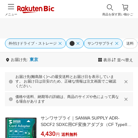
メニュー
商品を探す
買い物かご
外付けドライブ・ストレージ
サンワサプライ
送料
東京
お届け先:
表示
並べ替え
お届け先(離島除く)への最安送料とお届け日を表示していま
す。 お届け日は目安のため、正確な情報は注文画面でご確認
ください。
価格や送料、納期等の詳細は、商品のサイズや色によって異な
る場合があります
サンワサプライ｜SANWA SUPPLY ADR-
SDCF2 SDXC用CF変換アダプタ（CF TypeIIス
ロット用） [SD⇒コンパクトフラッシュ]
4,430
円
送料無料
[ADRSDCF2]