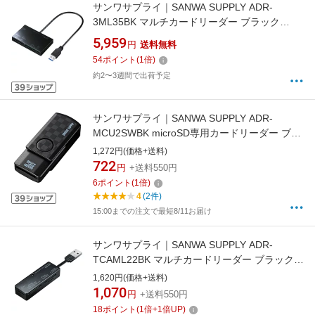
サンワサプライ｜SANWA SUPPLY ADR-
3ML35BK マルチカードリーダー ブラック
[USB3.0][ADR3ML35BK]
5,959
円
送料無料
54
ポイント
(
1
倍)
約2〜3週間で出荷予定
サンワサプライ｜SANWA SUPPLY ADR-
MCU2SWBK microSD専用カードリーダー ブラ
ック [USB2.0][ADRMCU2SWBK]
1,272円(価格+送料)
722
円
+送料550円
6
ポイント
(
1
倍)
4
(2件)
15:00までの注文で最短8/11お届け
サンワサプライ｜SANWA SUPPLY ADR-
TCAML22BK マルチカードリーダー ブラック
[USB2.0 /スマホ・タブレット対応]
1,620円(価格+送料)
1,070
円
+送料550円
18
ポイント
(
1
倍+
1
倍UP)