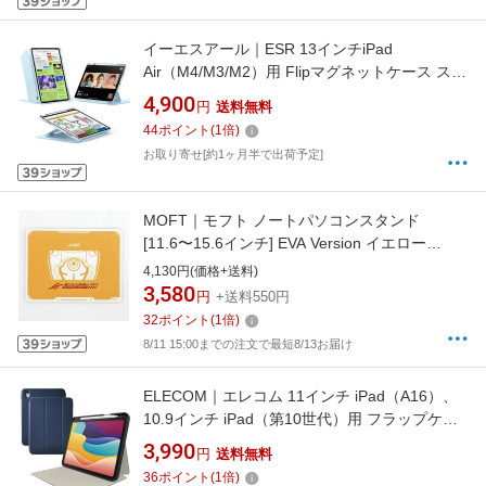
イーエスアール｜ESR 13インチiPad
Air（M4/M3/M2）用 Flipマグネットケース スカ
イブルー 1B21500203
4,900
円
送料無料
44
ポイント
(
1
倍)
お取り寄せ[約1ヶ月半で出荷予定]
MOFT｜モフト ノートパソコンスタンド
[11.6〜15.6インチ] EVA Version イエロー
MS006-S-3EVA-00YL
4,130円(価格+送料)
3,580
円
+送料550円
32
ポイント
(
1
倍)
8/11 15:00までの注文で最短8/13お届け
ELECOM｜エレコム 11インチ iPad（A16）、
10.9インチ iPad（第10世代）用 フラップケー
ス 衝撃吸収 Pencil収納 スリープ対応 ネイビー
3,990
円
送料無料
TB-A25RSANV
36
ポイント
(
1
倍)