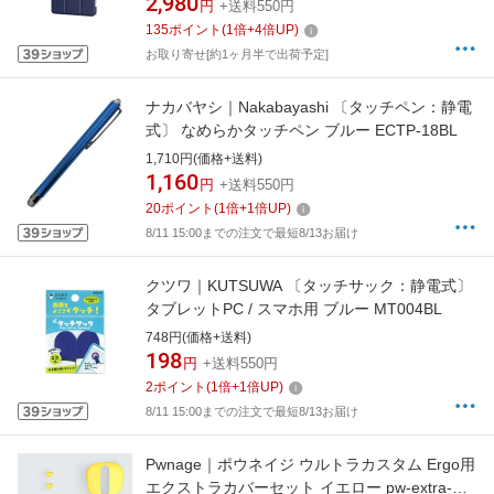
2,980
円
+送料550円
135
ポイント
(
1
倍+
4
倍UP)
お取り寄せ[約1ヶ月半で出荷予定]
ナカバヤシ｜Nakabayashi 〔タッチペン：静電
式〕 なめらかタッチペン ブルー ECTP-18BL
1,710円(価格+送料)
1,160
円
+送料550円
20
ポイント
(
1
倍+
1
倍UP)
8/11 15:00までの注文で最短8/13お届け
クツワ｜KUTSUWA 〔タッチサック：静電式〕
タブレットPC / スマホ用 ブルー MT004BL
748円(価格+送料)
198
円
+送料550円
2
ポイント
(
1
倍+
1
倍UP)
8/11 15:00までの注文で最短8/13お届け
Pwnage｜ポウネイジ ウルトラカスタム Ergo用
エクストラカバーセット イエロー pw-extra-