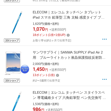
8/11 15:00までの注文で最短8/13お届け
ELECOM｜エレコム タッチペン タブレット
iPad スマホ 鉛筆型 三角 太軸 感度タイプ ブル
ー タブレット学習 学校 子供 キッズ ブルー P-
1,620円(価格+送料)
TPEN02SBU
1,070
円
+送料550円
18
ポイント
(
1
倍+
1
倍UP)
お取り寄せ[約1ヶ月で出荷予定]
サンワサプライ｜SANWA SUPPLY iPad Air 2
用 ブルーライトカット液晶保護指紋反射防止
フィルム LCD-IPAD6BCAR[LCDIPAD6BCAR]
2,000円(価格+送料)
1,450
円
+送料550円
13
ポイント
(
1
倍)
約2〜3週間で出荷予定
ELECOM｜エレコム タッチペン スタイラスペ
ン 導電繊維タイプ 六角鉛筆型 ペン先交換可 ス
トラップホール付 【 iPad iPhone Android各種
1,536円(価格+送料)
スマホ タブレット 】対応 ブルー ブルー P-
986
円
+送料550円