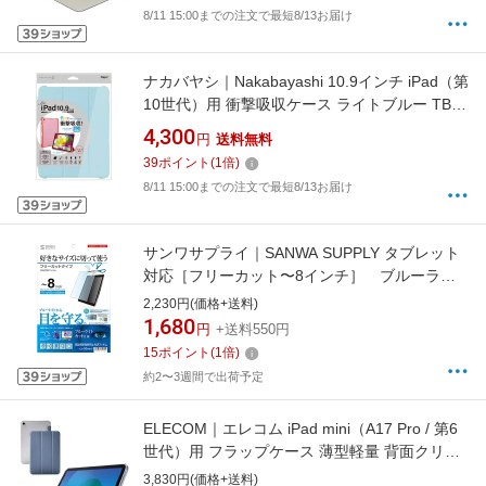
8/11 15:00までの注文で最短8/13お届け
ナカバヤシ｜Nakabayashi 10.9インチ iPad（第
10世代）用 衝撃吸収ケース ライトブルー TBC-
IP2202LBL
4,300
円
送料無料
39
ポイント
(
1
倍)
8/11 15:00までの注文で最短8/13お届け
サンワサプライ｜SANWA SUPPLY タブレット
対応［フリーカット〜8インチ］ ブルーライ
トカット液晶保護指紋防止光沢フィルム LCD-
2,230円(価格+送料)
80WBCF[LCD80WBCF]
1,680
円
+送料550円
15
ポイント
(
1
倍)
約2〜3週間で出荷予定
ELECOM｜エレコム iPad mini（A17 Pro / 第6
世代）用 フラップケース 薄型軽量 背面クリア
2アングル ブルーグレー TB-A25SWVBG
3,830円(価格+送料)