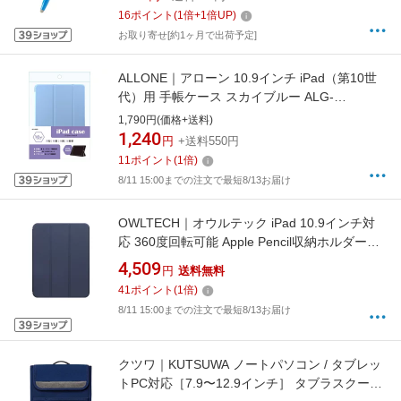
TPENSEBU
16
ポイント
(
1
倍+
1
倍UP)
お取り寄せ[約1ヶ月で出荷予定]
ALLONE｜アローン 10.9インチ iPad（第10世
代）用 手帳ケース スカイブルー ALG-
IPCS109TSBL
1,790円(価格+送料)
1,240
円
+送料550円
11
ポイント
(
1
倍)
8/11 15:00までの注文で最短8/13お届け
OWLTECH｜オウルテック iPad 10.9インチ対
応 360度回転可能 Apple Pencil収納ホルダー付
き ニュアンスカラーケース ネイビーブルー
4,509
円
送料無料
OWL-CVIE10901-NV
41
ポイント
(
1
倍)
8/11 15:00までの注文で最短8/13お届け
クツワ｜KUTSUWA ノートパソコン / タブレッ
トPC対応［7.9〜12.9インチ］ タブラスクール