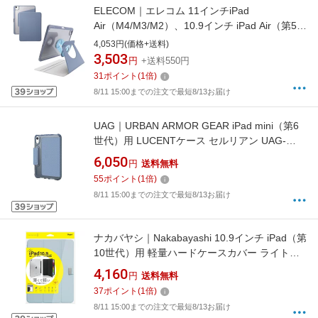
ELECOM｜エレコム 11インチiPad
Air（M4/M3/M2）、10.9インチ iPad Air（第5/4
世代）用 フラップケース 360度回転 背面クリ
4,053円(価格+送料)
ア 2アングル スリープ ブルーグレー TB-
3,503
円
+送料550円
A25MMG360BG
31
ポイント
(
1
倍)
8/11 15:00までの注文で最短8/13お届け
UAG｜URBAN ARMOR GEAR iPad mini（第6
世代）用 LUCENTケース セルリアン UAG-
RUIPDM6LU-CE
6,050
円
送料無料
55
ポイント
(
1
倍)
8/11 15:00までの注文で最短8/13お届け
ナカバヤシ｜Nakabayashi 10.9インチ iPad（第
10世代）用 軽量ハードケースカバー ライトブ
ルー TBC-IP2200LBL
4,160
円
送料無料
37
ポイント
(
1
倍)
8/11 15:00までの注文で最短8/13お届け