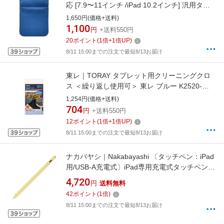
応 [7.9〜11インチ /iPad 10.2インチ] 汎用タブ
レット ネオプレーンケース ファスナー ネイビ
1,650円(価格+送料)
ー RFRTA1002NV
1,100
円
+送料550円
20
ポイント
(
1
倍+
1
倍UP)
8/11 15:00までの注文で最短8/13お届け
東レ｜TORAY タブレット用クリーニングクロ
ス ＜繰り返し使用可＞ 東レ ブルー K2520-
TRYTB-G102
1,254円(価格+送料)
704
円
+送料550円
12
ポイント
(
1
倍+
1
倍UP)
8/11 15:00までの注文で最短8/13お届け
ナカバヤシ｜Nakabayashi 〔タッチペン：iPad
用/USB-A充電式〕iPad専用充電式タッチペン
ライトイエロー TPEN-001Y
4,720
円
送料無料
42
ポイント
(
1
倍)
8/11 15:00までの注文で最短8/13お届け