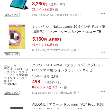
3,280
円
+送料550円
29
ポイント
(
1
倍)
お取り寄せ[3〜5日で出荷](土日祝を除く)
ナカバヤシ｜Nakabayashi 10.9インチ iPad（第
10世代）用 ハードケースカバー イエロー TBC-
IP2207Y
5,150
円
送料無料
46
ポイント
(
1
倍)
8/11 15:00までの注文で最短8/13お届け
クツワ｜KUTSUWA 〔タッチペン〕タブレット
PC / スマホ用 ツインタッチペン ネイビー
MT013NB
1,048円(価格+送料)
498
円
+送料550円
8
ポイント
(
1
倍+
1
倍UP)
8/11 15:00までの注文で最短8/13お届け
ALLONE｜アローン iPad mini（A17 Pro / 第6世