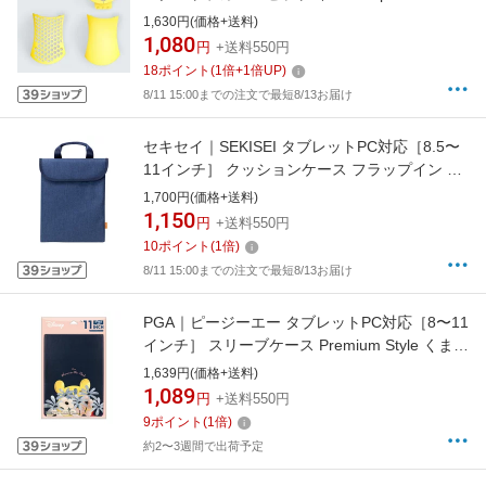
cover-sets-yellow
1,630円(価格+送料)
1,080
円
+送料550円
18
ポイント
(
1
倍+
1
倍UP)
8/11 15:00までの注文で最短8/13お届け
セキセイ｜SEKISEI タブレットPC対応［8.5〜
11インチ］ クッションケース フラップイン S
サイズ ネイビー AZ-5509-15
1,700円(価格+送料)
1,150
円
+送料550円
10
ポイント
(
1
倍)
8/11 15:00までの注文で最短8/13お届け
PGA｜ピージーエー タブレットPC対応［8〜11
インチ］ スリーブケース Premium Style くまの
プーさん PG-DIC826POO
1,639円(価格+送料)
1,089
円
+送料550円
9
ポイント
(
1
倍)
約2〜3週間で出荷予定