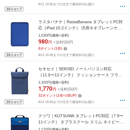
8/11 15:00までの注文で最短8/13お届け
ラスタバナナ｜RastaBanana タブレットPC対
応［iPad 10.2インチ］ 汎用ネオプレーンケー
ス ブルー RFRTA1001BL
1,530円(価格+送料)
980
円
+送料550円
8
ポイント
(
1
倍)
8/11 15:00までの注文で最短8/13お届け
セキセイ｜SEKISEI ノートパソコン対応
［11.6〜12インチ］ クッションケース フラッ
プイン Mサイズ ネイビー AZ-5511-15
2,320円(価格+送料)
1,770
円
+送料550円
32
ポイント
(
1
倍+
1
倍UP)
8/11 15:00までの注文で最短8/13お届け
クツワ｜KUTSUWA タブレットPC対応［7.9〜
11インチ］ タブラスクール スリム ネイビー
MT006NB
2,170円(価格+送料)