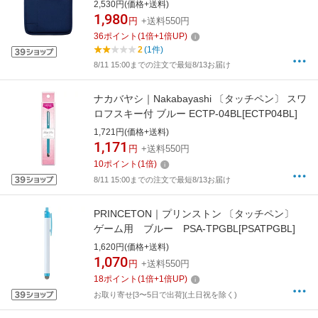
幅広 ネイビー MT007NB
2,530円(価格+送料)
1,980
円
+送料550円
36
ポイント
(
1
倍+
1
倍UP)
2
(1件)
8/11 15:00までの注文で最短8/13お届け
ナカバヤシ｜Nakabayashi 〔タッチペン〕 スワ
ロフスキー付 ブルー ECTP-04BL[ECTP04BL]
1,721円(価格+送料)
1,171
円
+送料550円
10
ポイント
(
1
倍)
8/11 15:00までの注文で最短8/13お届け
PRINCETON｜プリンストン 〔タッチペン〕
ゲーム用 ブルー PSA-TPGBL[PSATPGBL]
1,620円(価格+送料)
1,070
円
+送料550円
18
ポイント
(
1
倍+
1
倍UP)
お取り寄せ[3〜5日で出荷](土日祝を除く)