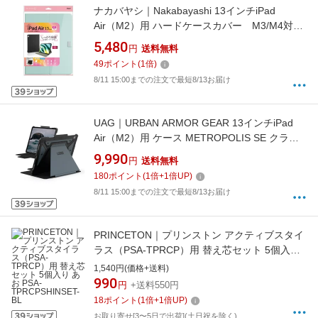
ナカバヤシ｜Nakabayashi 13インチiPad
Air（M2）用 ハードケースカバー M3/M4対応
ライトブルー TBC-IPA24307LBL
5,480
円
送料無料
49
ポイント
(
1
倍)
8/11 15:00までの注文で最短8/13お届け
UAG｜URBAN ARMOR GEAR 13インチiPad
Air（M2）用 ケース METROPOLIS SE クラウ
ドブルー UAG-IPDA13M2-FSE-CB
9,990
円
送料無料
180
ポイント
(
1
倍+
1
倍UP)
8/11 15:00までの注文で最短8/13お届け
PRINCETON｜プリンストン アクティブスタイ
ラス（PSA-TPRCP）用 替え芯セット 5個入り
あお PSA-TPRCPSHINSET-BL
1,540円(価格+送料)
990
円
+送料550円
18
ポイント
(
1
倍+
1
倍UP)
お取り寄せ[3〜5日で出荷](土日祝を除く)