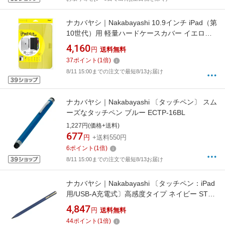
ナカバヤシ｜Nakabayashi 10.9インチ iPad（第
10世代）用 軽量ハードケースカバー イエロー
TBC-IP2200Y
4,160
円
送料無料
37
ポイント
(
1
倍)
8/11 15:00までの注文で最短8/13お届け
ナカバヤシ｜Nakabayashi 〔タッチペン〕 スム
ーズなタッチペン ブルー ECTP-16BL
1,227円(価格+送料)
677
円
+送料550円
6
ポイント
(
1
倍)
8/11 15:00までの注文で最短8/13お届け
ナカバヤシ｜Nakabayashi 〔タッチペン：iPad
用/USB-A充電式〕高感度タイプ ネイビー STP-
A02/NV
4,847
円
送料無料
44
ポイント
(
1
倍)