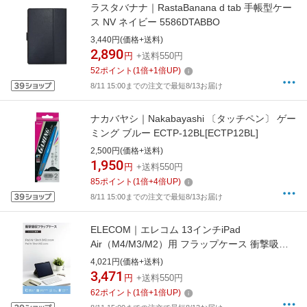
ラスタバナナ｜RastaBanana d tab 手帳型ケー
ス NV ネイビー 5586DTABBO
3,440円(価格+送料)
2,890
円
+送料550円
52
ポイント
(
1
倍+
1
倍UP)
8/11 15:00までの注文で最短8/13お届け
ナカバヤシ｜Nakabayashi 〔タッチペン〕 ゲー
ミング ブルー ECTP-12BL[ECTP12BL]
2,500円(価格+送料)
1,950
円
+送料550円
85
ポイント
(
1
倍+
4
倍UP)
8/11 15:00までの注文で最短8/13お届け
ELECOM｜エレコム 13インチiPad
Air（M4/M3/M2）用 フラップケース 衝撃吸収
Pencil収納 スリープ対応 ネイビー TB-
4,021円(価格+送料)
A25XSANV
3,471
円
+送料550円
62
ポイント
(
1
倍+
1
倍UP)