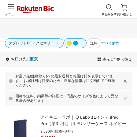
メニュー
商品を探す
買い物かご
タブレットPCアクセサリー
送料
すべて解除
…
東京
お届け先:
表示
並べ替え
お届け先(離島除く)への最安送料とお届け日を表示していま
す。 お届け日は目安のため、正確な情報は注文画面でご確認
ください。
価格や送料、納期等の詳細は、商品のサイズや色によって異な
る場合があります
アイキューラボ｜iQ Labo 11インチ iPad
Pro（第3世代）用 PUレザーケース ネイビー
IQ-IP1121L-NV
3,530円(価格+送料)