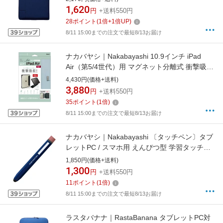
1,620
円
+送料550円
28
ポイント
(
1
倍+
1
倍UP)
8/11 15:00までの注文で最短8/13お届け
ナカバヤシ｜Nakabayashi 10.9インチ iPad
Air（第5/4世代）用 マグネット分離式 衝撃吸収
ケース ライトブルー TBC-IPA2201LBL
4,430円(価格+送料)
3,880
円
+送料550円
35
ポイント
(
1
倍)
8/11 15:00までの注文で最短8/13お届け
ナカバヤシ｜Nakabayashi 〔タッチペン〕タブ
レットPC / スマホ用 えんぴつ型 学習タッチペ
ン ネイビー ECTP-19NB
1,850円(価格+送料)
1,300
円
+送料550円
11
ポイント
(
1
倍)
8/11 15:00までの注文で最短8/13お届け
ラスタバナナ｜RastaBanana タブレットPC対