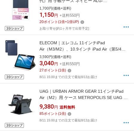
代）用 手帳ケース ネイビー ALG-
IPMCS83TNV
1,700円(価格+送料)
1,150
円
+送料550円
20
ポイント
(
1
倍+
1
倍UP)
お取り寄せ[約1ヶ月半で出荷予定]
ELECOM｜エレコム 11インチiPad
Air（M3/M2）、10.9インチ iPad Air（第5/4世
代）用 フラップケース 衝撃吸収 Pencil収納 ス
3,590円(価格+送料)
リープ対応 ネイビー TB-A25MSANV
3,040
円
+送料550円
27
ポイント
(
1
倍)
8/11 15:00までの注文で最短8/13お届け
UAG｜URBAN ARMOR GEAR 11インチiPad
Air（M2）用 ケース METROPOLIS SE UAG ク
ラウドブルー UAG-IPDA11M2-FSE-CB
9,380
円
送料無料
85
ポイント
(
1
倍)
8/11 15:00までの注文で最短8/13お届け