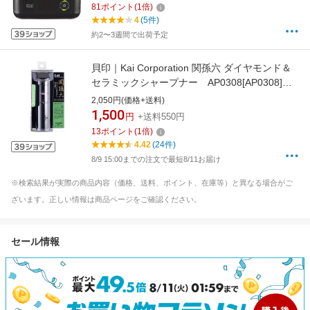
81
ポイント
(
1
倍)
4
(5件)
約2〜3週間で出荷予定
貝印｜Kai Corporation 関孫六 ダイヤモンド＆
セラミックシャープナー AP0308[AP0308]
【rb_pcp】
2,050円(価格+送料)
1,500
円
+送料550円
13
ポイント
(
1
倍)
4.42
(24件)
8/9 15:00までの注文で最短8/11お届け
※検索結果が実際の商品内容（価格、送料、ポイント、在庫等）と異なる場合がご
ざいます。正しい情報は商品ページをご確認ください。
セール情報