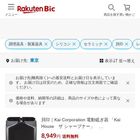
メニュー
商品を探す
買い物かご
調理器具・製菓器具
シリコン
セラミック
貝印
レ
東京
お届け先:
表示
並べ替え
お届け先(離島除く)への最安送料とお届け日を表示していま
す。 お届け日は目安のため、正確な情報は注文画面でご確認
ください。
価格や送料、納期等の詳細は、商品のサイズや色によって異な
る場合があります
貝印｜Kai Corporation 電動砥ぎ器 「Kai
House ザ シャープナー」
AP5301[000AP5301シャープナー]
8,949
円
送料無料