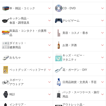
本・雑誌・コミック
CD・DVD
キッチン用品・
テレビゲーム
食器・調理器具
医薬品・コンタクト・介護用
美容・コスメ・香水
品
ダイエット・
お酒・洋酒
健康用品
キッズ・ベビー・
おもちゃ
マタニティ
ペットグッズ・ペットフード
花・ガーデン・DIY
スポーツ・
日用品雑貨・文房具・手芸
アウトドア
バック・スーツケース・旅行
時計
用品
インテリア・
アウトレット品・